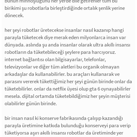
bunun minnoşluğunu her yerde dile getirenler tüm bu
birikimi şu robotlarla birleştirdiğinde ortalık şenlik yerine
dönecek.
her şeyi robotlar üretecekse insanlar nasıl kazanıp hangi
parayla tüketecek diye merak eden milyonlarca insan var
dünyada. aslında şu anda insanlar olarak ultra akıllı insansı
robotların da tüketebileceği şeylere para harcıyoruz.
internet bağlantısı olan bilgisayarlar, telefonlar,
televizyonlar ve diğer tüm aletleri bu organik olmayan
arkadaşlar da kullanabilirler. bu araçları kullanarak ve
parasını vererek tükettiğimiz her şeyi günün birinde onlar da
tüketebilirler. onlar da netflix üyesi olup gta 6 oynayabilirler
mesela. dijital ortamda tüketebildiğimiz her şeyin müşterisi
olabilirler günün birinde.
bir insan nasıl ki konserve fabrikasında çalışıp kazandığı
parayla üretimine katkıda bulunduğu konserveyi para verip
tüketiyorsa aşırı akıllı insansı robotlar da üretiminde yer