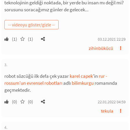
teknolojinin geldiği noktada, bir yerde bu insan mı değil mi?
sorusunu soracağımız günler de gelecek...
(1)
(1)
03.12.2021 22:29
zihinbükücü
3.
robot sözcüğü ilk defa çek yazar
karel capek
'in
rur -
rossum'un evrensel robotları
adlı
bilimkurgu
romanında
geçmektedir.
(0)
(0)
22.01.2022 04:59
tekula
4.