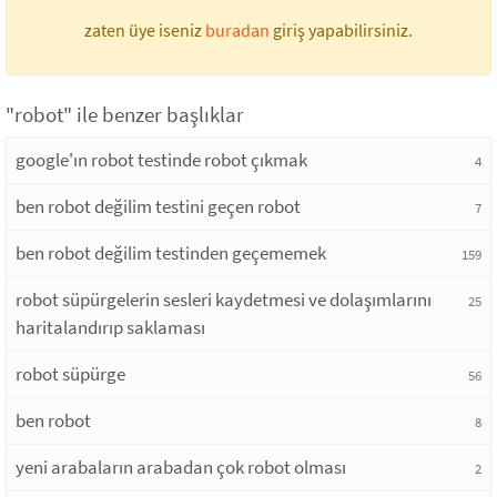
zaten üye iseniz
buradan
giriş yapabilirsiniz.
"robot" ile benzer başlıklar
google'ın robot testinde robot çıkmak
4
ben robot değilim testini geçen robot
7
ben robot değilim testinden geçememek
159
robot süpürgelerin sesleri kaydetmesi ve dolaşımlarını
25
haritalandırıp saklaması
robot süpürge
56
ben robot
8
yeni arabaların arabadan çok robot olması
2