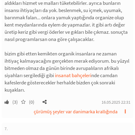
aldıkları hizmet ve malları tüketebilirler. ayrıca bunların
insansı ihtiyaçları da yok. beslenmek, su içmek, uyumak,
barınmak falan... onlara yamuk yaptığında organize olup
kent meydanlarında eylem de yapmazlar. it gibi artı değer
üretip keriz gibi vergi öderler ve gıkları bile çıkmaz. sonuçta
nasıl programlarsan ona göre çalışacaklar.
bizim gibi etten kemikten organik insanlara ne zaman
ihtiyaç kalmayacağını gerçekten merak ediyorum. bu yüzyıl
bitmeden olmaz da günün birinde avrupalıların afrikalı
siyahları sergilediği gibi
insanat bahçeleri
nde camdan
kafeslerde gösterecekler herhalde bizden çok sonraki
kuşakları.
(3)
(0)
16.05.2025 22:31
çürümüş şeyler var danimarka krallığında
7.