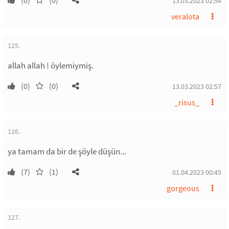
(0)
(0)
13.03.2023 02:54
veralota
125.
allah allah ! öylemiymiş.
(0)
(0)
13.03.2023 02:57
_risus_
126.
ya tamam da bir de şöyle düşün...
(7)
(1)
01.04.2023 00:45
gorgeous
127.