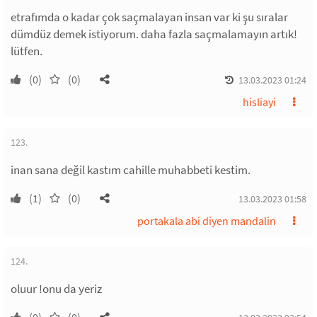
etrafımda o kadar çok saçmalayan insan var ki şu sıralar
dümdüz demek istiyorum. daha fazla saçmalamayın artık!
lütfen.
(0)
(0)
13.03.2023 01:24
hisliayi
123.
inan sana değil kastım cahille muhabbeti kestim.
(1)
(0)
13.03.2023 01:58
portakala abi diyen mandalin
124.
oluur !onu da yeriz