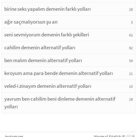
birine seks yapalım demenin farklı yolları
18
ağır saçmalıyorsun şu an
3
seni sevmiyorum demenin farklı şekilleri
62
cahilim demenin alternatif yolları
82
ben malım demenin alternatif yolları
59
kıroyum ama para bende demenin alternatif yolları
11
veled-i zinayım demenin alternatif yolları
10
yavrum ben cahilim beni dinleme demenin alternatif
18
yolları
instagram
Normal Sözlük © 2026