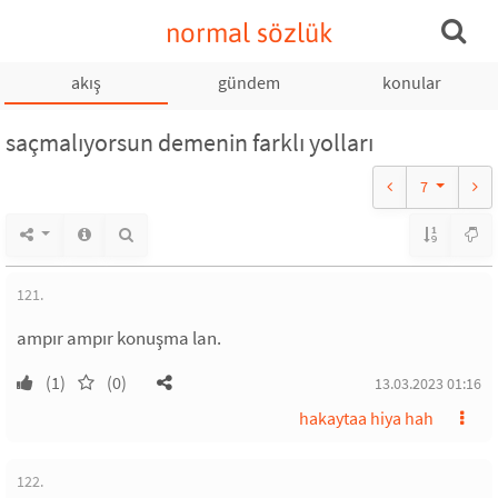
normal sözlük
akış
gündem
konular
saçmalıyorsun demenin farklı yolları
7
121.
ampır ampır konuşma lan.
(1)
(0)
13.03.2023 01:16
hakaytaa hiya hah
122.