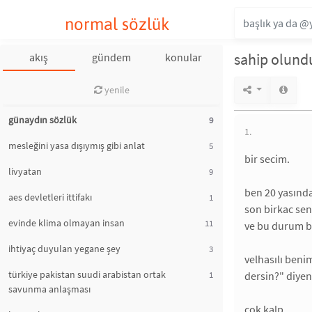
normal sözlük
sahip olund
akış
gündem
konular
yenile
günaydın sözlük
9
1.
mesleğini yasa dışıymış gibi anlat
5
bir secim.
livyatan
9
ben 20 yasında
aes devletleri ittifakı
1
son birkac se
evinde klima olmayan insan
11
ve bu durum be
ihtiyaç duyulan yegane şey
3
velhasılı ben
türkiye pakistan suudi arabistan ortak
1
dersin?" diyen
savunma anlaşması
cok kalp.