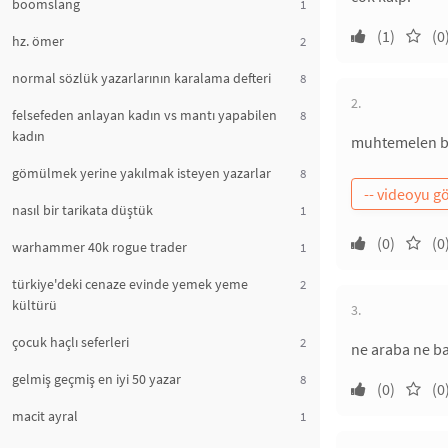
boomslang
1
(1)
(0
hz. ömer
2
normal sözlük yazarlarının karalama defteri
8
2.
felsefeden anlayan kadın vs mantı yapabilen
8
kadın
muhtemelen be
gömülmek yerine yakılmak isteyen yazarlar
8
nasıl bir tarikata düştük
1
(0)
(0
warhammer 40k rogue trader
1
türkiye'deki cenaze evinde yemek yeme
2
kültürü
3.
çocuk haçlı seferleri
2
ne araba ne b
gelmiş geçmiş en iyi 50 yazar
8
(0)
(0
macit ayral
1