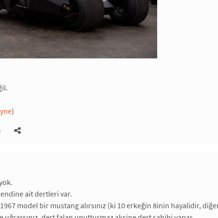
il.
ayne
)
)
 yok.
ndine ait dertleri var.
1967 model bir mustang alırsınız (ki 10 erkeğin 8inin hayalidir, diğe
e uğrarsınız, dert falan unutturmaz aksine dert sahibi yapar.