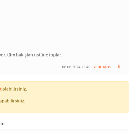
liyor, tüm bakışları üstüne toplar.
alaniaris
06.06.2024 23:49
t
olabilirsiniz.
apabilirsiniz.
lar