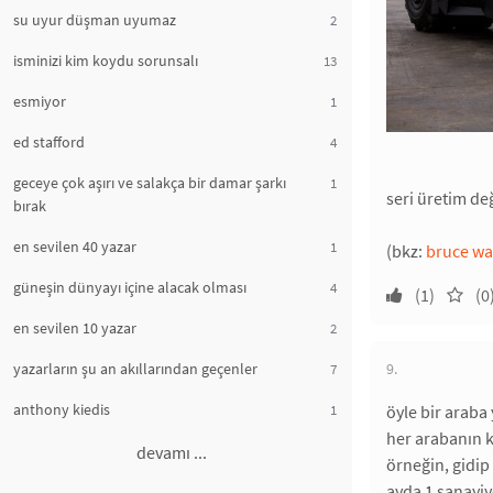
su uyur düşman uyumaz
2
isminizi kim koydu sorunsalı
13
esmiyor
1
ed stafford
4
geceye çok aşırı ve salakça bir damar şarkı
1
seri üretim değ
bırak
en sevilen 40 yazar
1
(bkz:
bruce w
güneşin dünyayı içine alacak olması
4
(1)
(0
en sevilen 10 yazar
2
yazarların şu an akıllarından geçenler
9.
7
anthony kiedis
1
öyle bir araba
her arabanın ke
devamı ...
örneğin, gidip 
ayda 1 sanayiy