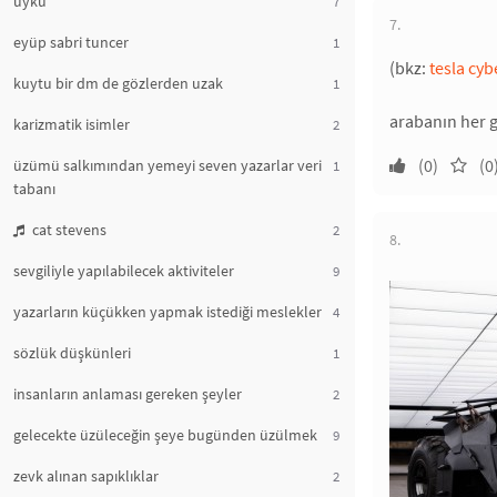
uyku
7
7.
eyüp sabri tuncer
1
(bkz:
tesla cyb
kuytu bir dm de gözlerden uzak
1
arabanın her g
karizmatik isimler
2
(0)
(0
üzümü salkımından yemeyi seven yazarlar veri
1
tabanı
cat stevens
2
8.
sevgiliyle yapılabilecek aktiviteler
9
yazarların küçükken yapmak istediği meslekler
4
sözlük düşkünleri
1
insanların anlaması gereken şeyler
2
gelecekte üzüleceğin şeye bugünden üzülmek
9
zevk alınan sapıklıklar
2