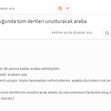
uğunda tüm dertleri unutturacak araba
n 36 yasına kadar araba sahibiydim.
nedir arabam yok.
ni uzuyor. toplu tasımadan nefret ederim. ayakta dururken cok zorl
im tum dertlerimi unutturacak adam, bu durumumun farkında olup a
 olurdu:)