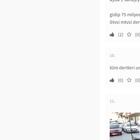
gidip 75 milyo
ötvsi mtvsi d
(2)
(0
10.
tüm dertleri u
(0)
(0
11.