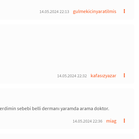
gulmekicinyaratilmis
14.05.2024 22:13
kafasızyazar
14.05.2024 22:32
derdimin sebebi belli dermanı yaramda arama doktor.
miag
14.05.2024 22:36