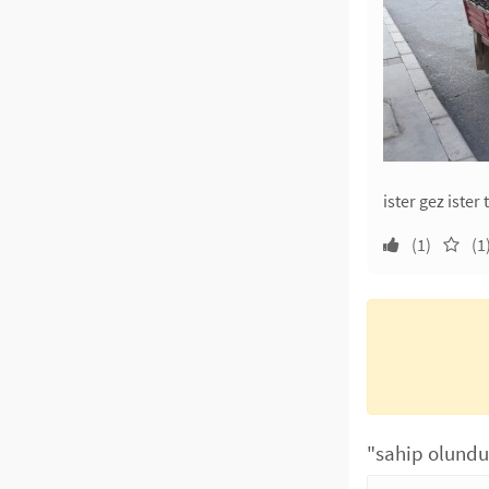
ister gez ister
(1)
(1
"sahip olundu