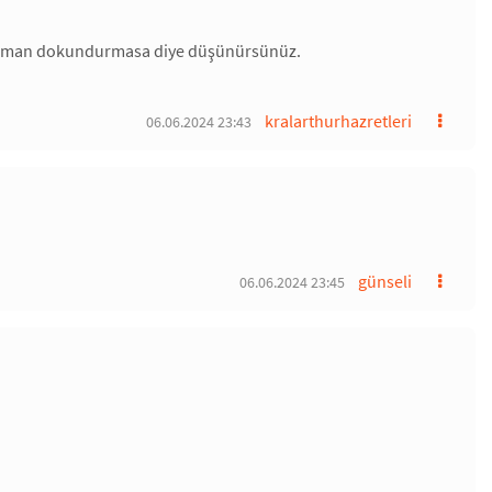
, ay aman dokundurmasa diye düşünürsünüz.
kralarthurhazretleri
06.06.2024 23:43
günseli
06.06.2024 23:45