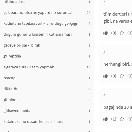
niiahu adası
1
4.
çok paranız olsa ne yapardınız sorunsalı
24
tüm dertleri u
gibi, ne varsa 
kadınların tapılası varlıklar olduğu gerçeği
4
(0)
(0
doğum gününü kimsenin kutlamaması
1
geceye bir şarkı bırak
8
5.
reptilia
1
herhangi biri. 
sigaraya sürekli zam yapmak
13
(0)
(0
teacup
1
diktatör
2
6.
ninni
2
bagajında 10 m
gülseven medar
1
(1)
(0
katainaka no ossan, kensei ni naru
1