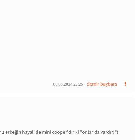
demir baybars
06.06.2024 23:25
r 2 erkeğin hayali de mini cooper'dır ki "onlar da vardır!")