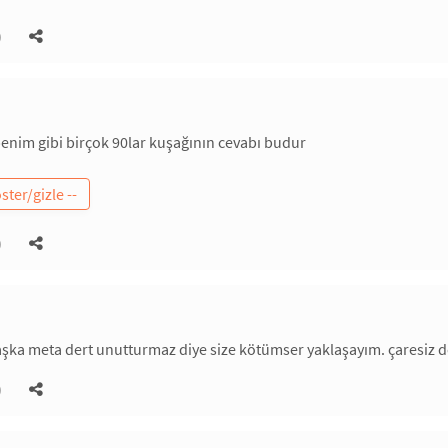
)
nim gibi birçok 90lar kuşağının cevabı budur
)
aşka meta dert unutturmaz diye size kötümser yaklaşayım. çaresiz 
)