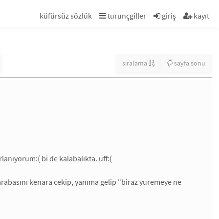
küfürsüz sözlük
turunçgiller
giriş
kayıt
sıralama
sayfa sonu
anıyorum:( bi de kalabalıkta. uff:(
rabasını kenara cekip, yanıma gelip "biraz yuremeye ne