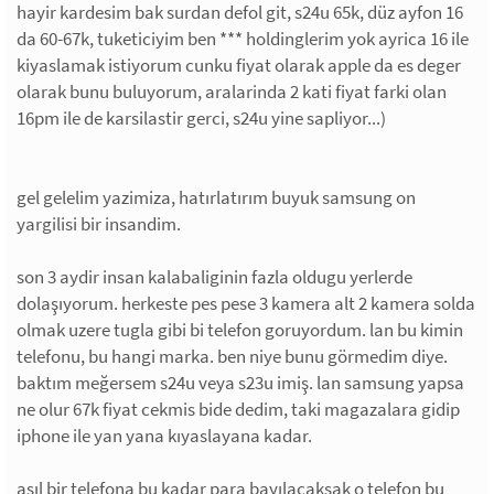
hayir kardesim bak surdan defol git, s24u 65k, düz ayfon 16
da 60-67k, tuketiciyim ben *** holdinglerim yok ayrica 16 ile
kiyaslamak istiyorum cunku fiyat olarak apple da es deger
olarak bunu buluyorum, aralarinda 2 kati fiyat farki olan
16pm ile de karsilastir gerci, s24u yine sapliyor...)
gel gelelim yazimiza, hatırlatırım buyuk samsung on
yargilisi bir insandim.
son 3 aydir insan kalabaliginin fazla oldugu yerlerde
dolaşıyorum. herkeste pes pese 3 kamera alt 2 kamera solda
olmak uzere tugla gibi bi telefon goruyordum. lan bu kimin
telefonu, bu hangi marka. ben niye bunu görmedim diye.
baktım meğersem s24u veya s23u imiş. lan samsung yapsa
ne olur 67k fiyat cekmis bide dedim, taki magazalara gidip
iphone ile yan yana kıyaslayana kadar.
asıl bir telefona bu kadar para bayılacaksak o telefon bu