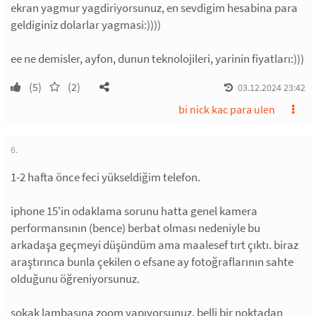
ekran yagmur yagdiriyorsunuz, en sevdigim hesabina para
geldiginiz dolarlar yagmasi:))))
ee ne demisler, ayfon, dunun teknolojileri, yarinin fiyatları:)))
(5)
(2)
03.12.2024 23:42
bi nick kac para ulen
6.
1-2 hafta önce feci yükseldiğim telefon.
iphone 15'in odaklama sorunu hatta genel kamera
performansının (bence) berbat olması nedeniyle bu
arkadaşa geçmeyi düşündüm ama maalesef tırt çıktı. biraz
araştırınca bunla çekilen o efsane ay fotoğraflarının sahte
olduğunu öğreniyorsunuz.
sokak lambasına zoom yapıyorsunuz, belli bir noktadan