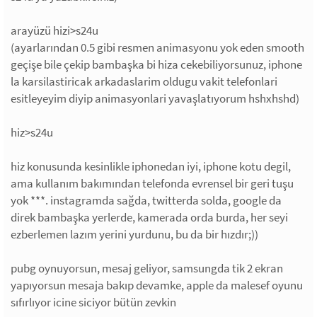
arayüzü hizi>s24u
(ayarlarından 0.5 gibi resmen animasyonu yok eden smooth
geçişe bile çekip bambaşka bi hiza cekebiliyorsunuz, iphone
la karsilastiricak arkadaslarim oldugu vakit telefonlari
esitleyeyim diyip animasyonlari yavaşlatıyorum hshxhshd)
hiz>s24u
hiz konusunda kesinlikle iphonedan iyi, iphone kotu degil,
ama kullanım bakımından telefonda evrensel bir geri tuşu
yok ***. instagramda sağda, twitterda solda, google da
direk bambaşka yerlerde, kamerada orda burda, her seyi
ezberlemen lazım yerini yurdunu, bu da bir hızdır;))
pubg oynuyorsun, mesaj geliyor, samsungda tik 2 ekran
yapıyorsun mesaja bakıp devamke, apple da malesef oyunu
sıfırlıyor icine siciyor bütün zevkin