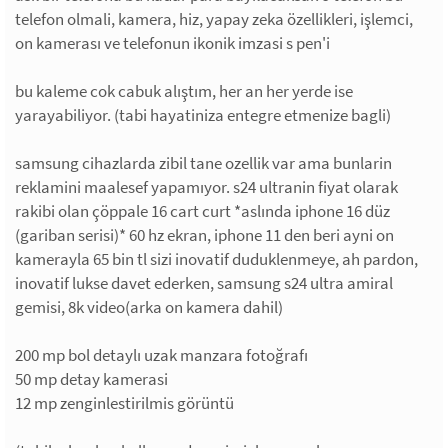
telefon olmali, kamera, hiz, yapay zeka özellikleri, işlemci,
on kamerası ve telefonun ikonik imzasi s pen'i
bu kaleme cok cabuk alıştım, her an her yerde ise
yarayabiliyor. (tabi hayatiniza entegre etmenize bagli)
samsung cihazlarda zibil tane ozellik var ama bunlarin
reklamini maalesef yapamıyor. s24 ultranin fiyat olarak
rakibi olan çöppale 16 cart curt *aslında iphone 16 düz
(gariban serisi)* 60 hz ekran, iphone 11 den beri ayni on
kamerayla 65 bin tl sizi inovatif duduklenmeye, ah pardon,
inovatif lukse davet ederken, samsung s24 ultra amiral
gemisi, 8k video(arka on kamera dahil)
200 mp bol detaylı uzak manzara fotoğrafı
50 mp detay kamerasi
12 mp zenginlestirilmis görüntü