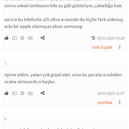
sonra sokak lambasını bile ay gibi gösteriyor, çakallığa bak.
ayrıca bu telefonla s25 ultra arasında da hiçbir fark yokmuş.
asla bir apple olamayacaksın samsung.
(1)
(0)
18.02.2025 20:20
solo il gala
7.
eşime aldım. yalan yok güzel alet. ama bu paralara eskiden
araba alınıyordu o başka..
(1)
(0)
18.02.2025 21:07
poetika
8.