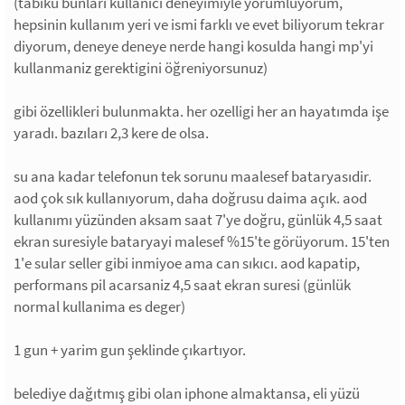
(tabiku bunları kullanıcı deneyimiyle yorumluyorum,
hepsinin kullanım yeri ve ismi farklı ve evet biliyorum tekrar
diyorum, deneye deneye nerde hangi kosulda hangi mp'yi
kullanmaniz gerektigini öğreniyorsunuz)
gibi özellikleri bulunmakta. her ozelligi her an hayatımda işe
yaradı. bazıları 2,3 kere de olsa.
su ana kadar telefonun tek sorunu maalesef bataryasıdir.
aod çok sık kullanıyorum, daha doğrusu daima açık. aod
kullanımı yüzünden aksam saat 7'ye doğru, günlük 4,5 saat
ekran suresiyle bataryayi malesef %15'te görüyorum. 15'ten
1'e sular seller gibi inmiyoe ama can sıkıcı. aod kapatip,
performans pil acarsaniz 4,5 saat ekran suresi (günlük
normal kullanima es deger)
1 gun + yarim gun şeklinde çıkartıyor.
belediye dağıtmış gibi olan iphone almaktansa, eli yüzü