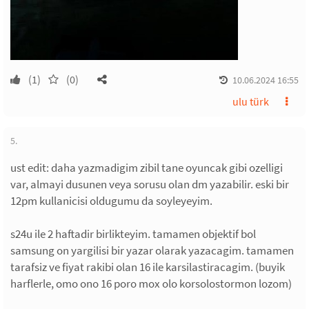
(1)
(0)
10.06.2024 16:55
ulu türk
5.
ust edit: daha yazmadigim zibil tane oyuncak gibi ozelligi
var, almayi dusunen veya sorusu olan dm yazabilir. eski bir
12pm kullanicisi oldugumu da soyleyeyim.
s24u ile 2 haftadir birlikteyim. tamamen objektif bol
samsung on yargilisi bir yazar olarak yazacagim. tamamen
tarafsiz ve fiyat rakibi olan 16 ile karsilastiracagim. (buyik
harflerle, omo ono 16 poro mox olo korsolostormon lozom)