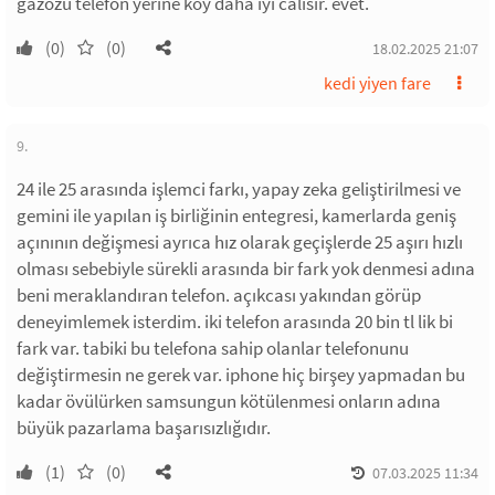
gazozu telefon yerine koy daha iyi calisir. evet.
(0)
(0)
18.02.2025 21:07
kedi yiyen fare
9.
24 ile 25 arasında işlemci farkı, yapay zeka geliştirilmesi ve
gemini ile yapılan iş birliğinin entegresi, kamerlarda geniş
açınının değişmesi ayrıca hız olarak geçişlerde 25 aşırı hızlı
olması sebebiyle sürekli arasında bir fark yok denmesi adına
beni meraklandıran telefon. açıkcası yakından görüp
deneyimlemek isterdim. iki telefon arasında 20 bin tl lik bi
fark var. tabiki bu telefona sahip olanlar telefonunu
değiştirmesin ne gerek var. iphone hiç birşey yapmadan bu
kadar övülürken samsungun kötülenmesi onların adına
büyük pazarlama başarısızlığıdır.
(1)
(0)
07.03.2025 11:34