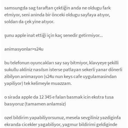
samsungda sag taraftan çektiğin anda ne oldugu fark
etmiyor, seni aninda bir önceki oldugu sayfaya atıyor,
soldan da çek yine atıyor.
şunu apple inat ettiği için kaç senedir getirmiyor...
animasyonlar>s24u
bu telefonun oyuncakları say say bitmiyor, klavyeye şekilli
sukullu akliniz nasılsın isterse patlayan sekerli yanar dönerli
zibilyon animasyon (s24u nun keys cafe uygulamasindan
yapiliyor) tek kelimeyle muazzam.
o sirada apple da 12 345 e falan basmak icin ekstra tusa
basıyoruz (tamamen anlamsiz)
ozel bildirim yapabiliyorsunuz, mesela sevgiliniz yazdiginfa
ekranda cicekler yagabiliyor, yagmur bildirimi geldiginde