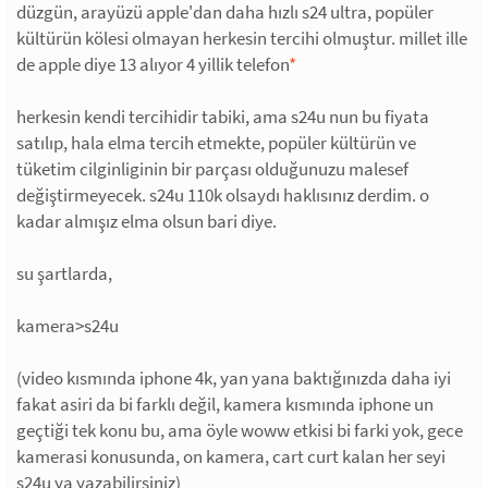
düzgün, arayüzü apple'dan daha hızlı s24 ultra, popüler
kültürün kölesi olmayan herkesin tercihi olmuştur. millet ille
de apple diye 13 alıyor 4 yillik telefon
*
herkesin kendi tercihidir tabiki, ama s24u nun bu fiyata
satılıp, hala elma tercih etmekte, popüler kültürün ve
tüketim cilginliginin bir parçası olduğunuzu malesef
değiştirmeyecek. s24u 110k olsaydı haklısınız derdim. o
kadar almışız elma olsun bari diye.
su şartlarda,
kamera>s24u
(video kısmında iphone 4k, yan yana baktığınızda daha iyi
fakat asiri da bi farklı değil, kamera kısmında iphone un
geçtiği tek konu bu, ama öyle woww etkisi bi farki yok, gece
kamerasi konusunda, on kamera, cart curt kalan her seyi
s24u ya yazabilirsiniz)