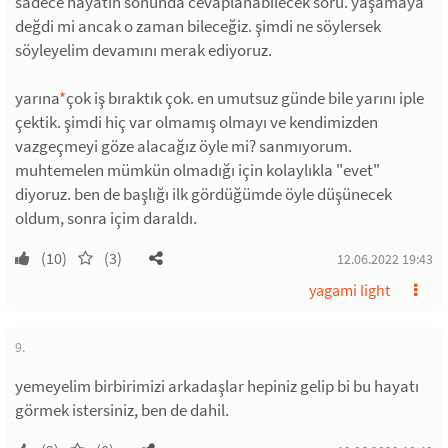
sadece hayatın sonunda cevaplanabilecek soru. yaşamaya
değdi mi ancak o zaman bileceğiz. şimdi ne söylersek
söyleyelim devamını merak ediyoruz.
yarına
*
çok iş bıraktık çok. en umutsuz günde bile yarını iple
çektik. şimdi hiç var olmamış olmayı ve kendimizden
vazgeçmeyi göze alacağız öyle mi? sanmıyorum.
muhtemelen mümkün olmadığı için kolaylıkla "evet"
diyoruz. ben de başlığı ilk gördüğümde öyle düşünecek
oldum, sonra içim daraldı.
(10)
(3)
12.06.2022 19:43
yagami light
9.
yemeyelim birbirimizi arkadaşlar hepiniz gelip bi bu hayatı
görmek istersiniz, ben de dahil.