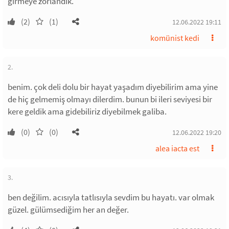
girmeye zorlandık.
(2)
(1)
12.06.2022 19:11
komünist kedi
2.
benim. çok deli dolu bir hayat yaşadım diyebilirim ama yine
de hiç gelmemiş olmayı dilerdim. bunun bi ileri seviyesi bir
kere geldik ama gidebiliriz diyebilmek galiba.
(0)
(0)
12.06.2022 19:20
alea iacta est
3.
ben değilim. acısıyla tatlısıyla sevdim bu hayatı. var olmak
güzel. gülümsediğim her an değer.