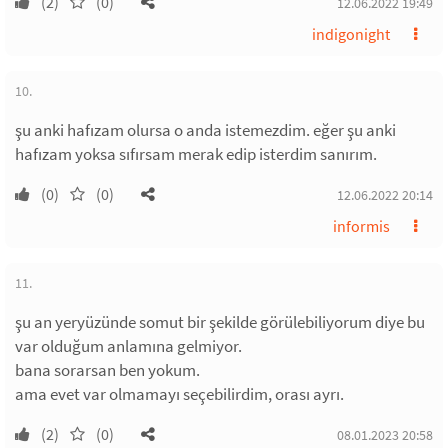
(2)
(0)
12.06.2022 19:49
indigonight
10.
şu anki hafızam olursa o anda istemezdim. eğer şu anki
hafızam yoksa sıfırsam merak edip isterdim sanırım.
(0)
(0)
12.06.2022 20:14
informis
11.
şu an yeryüzünde somut bir şekilde görülebiliyorum diye bu
var olduğum anlamına gelmiyor.
bana sorarsan ben yokum.
ama evet var olmamayı seçebilirdim, orası ayrı.
(2)
(0)
08.01.2023 20:58