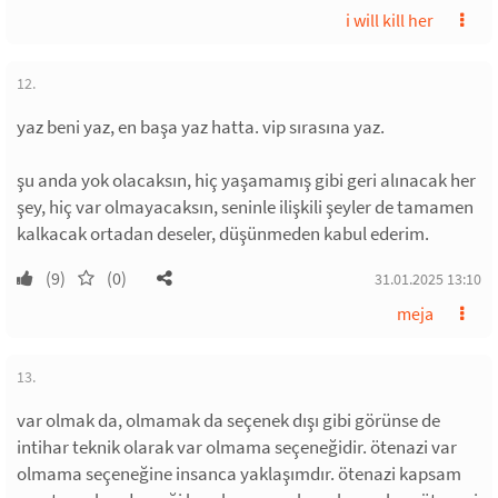
i will kill her
12.
yaz beni yaz, en başa yaz hatta. vip sırasına yaz.
şu anda yok olacaksın, hiç yaşamamış gibi geri alınacak her
şey, hiç var olmayacaksın, seninle ilişkili şeyler de tamamen
kalkacak ortadan deseler, düşünmeden kabul ederim.
(9)
(0)
31.01.2025 13:10
meja
13.
var olmak da, olmamak da seçenek dışı gibi görünse de
intihar teknik olarak var olmama seçeneğidir. ötenazi var
olmama seçeneğine insanca yaklaşımdır. ötenazi kapsam