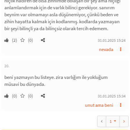
hiçlik nadiren de olsa zihnimde dolaşan bir şey ama hiçliği
anlamlandırmak için de varlık bilinci gerekiyor. sanırım
beynim var olmamayı asla düşünemiyor, çünkü beden ve
zihin hayatta kalmak için kodlanmış. kodlarda yazmayan
bir şeyi bilinçli ya da bilinçsiz olarak tercih edemem.
(2)
(0)
31.01.2025 15:24
nevada
20.
beni yazmayın bu listeye. zira varlığım ile yokluğum
müsavi bu dünyada.
(0)
(0)
31.01.2025 15:34
unut ama beni
1