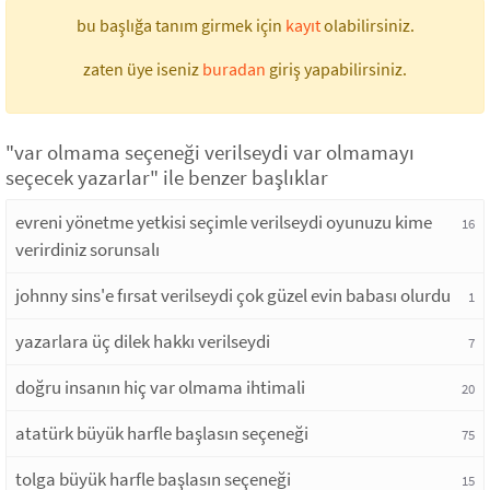
bu başlığa tanım girmek için
kayıt
olabilirsiniz.
zaten üye iseniz
buradan
giriş yapabilirsiniz.
"var olmama seçeneği verilseydi var olmamayı
seçecek yazarlar" ile benzer başlıklar
evreni yönetme yetkisi seçimle verilseydi oyunuzu kime
16
verirdiniz sorunsalı
johnny sins'e fırsat verilseydi çok güzel evin babası olurdu
1
yazarlara üç dilek hakkı verilseydi
7
doğru insanın hiç var olmama ihtimali
20
atatürk büyük harfle başlasın seçeneği
75
tolga büyük harfle başlasın seçeneği
15