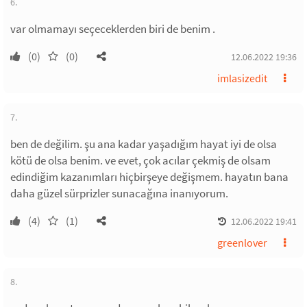
6.
var olmamayı seçeceklerden biri de benim .
(0)
(0)
12.06.2022 19:36
imlasizedit
7.
ben de değilim. şu ana kadar yaşadığım hayat iyi de olsa
kötü de olsa benim. ve evet, çok acılar çekmiş de olsam
edindiğim kazanımları hiçbirşeye değişmem. hayatın bana
daha güzel sürprizler sunacağına inanıyorum.
(4)
(1)
12.06.2022 19:41
greenlover
8.