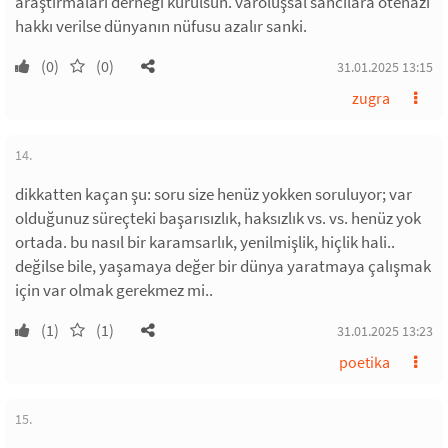
araştırmaları derneği kurulsun. varoluşsal sancılara ötenazi
hakkı verilse dünyanın nüfusu azalır sanki.
(0)
(0)
31.01.2025 13:15
zugra
14.
dikkatten kaçan şu: soru size henüz yokken soruluyor; var
olduğunuz süreçteki başarısızlık, haksızlık vs. vs. henüz yok
ortada. bu nasıl bir karamsarlık, yenilmişlik, hiçlik hali..
değilse bile, yaşamaya değer bir dünya yaratmaya çalışmak
için var olmak gerekmez mi..
(1)
(1)
31.01.2025 13:23
poetika
15.