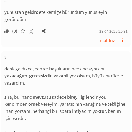
2.
yunustan gelsin: ete kemiğe büründüm yunusleyin
göründüm.
(0)
(0)
23.04.2025 20:31
mahfuz
3.
denk geldikçe, benzer başlıkların hepsine aynısını
yazacağım.
gereksizdir
. yazabiliyor olsam, büyük harflerle
yazardım.
zira, bu inanç mevzusu sadece bireyi ilgilendiriyor.
kendimden örnek vereyim. yaratıcının varlığına ve tekliğine
inanıyorsam. herhangi bir ispata ihtiyacım yoktur. benim
için vardır.