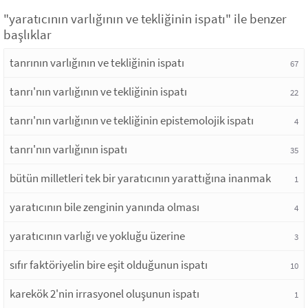
"yaratıcının varlığının ve tekliğinin ispatı" ile benzer
başlıklar
tanrının varlığının ve tekliğinin ispatı
67
tanrı'nın varlığının ve tekliğinin ispatı
22
tanrı'nın varlığının ve tekliğinin epistemolojik ispatı
4
tanrı'nın varlığının ispatı
35
bütün milletleri tek bir yaratıcının yarattığına inanmak
1
yaratıcının bile zenginin yanında olması
4
yaratıcının varlığı ve yokluğu üzerine
3
sıfır faktöriyelin bire eşit olduğunun ispatı
10
karekök 2'nin irrasyonel oluşunun ispatı
1