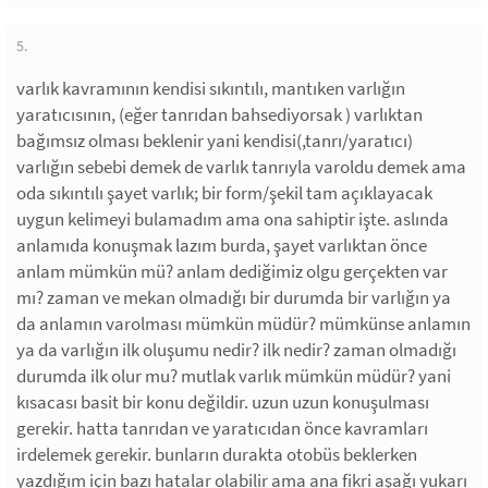
5.
varlık kavramının kendisi sıkıntılı, mantıken varlığın
yaratıcısının, (eğer tanrıdan bahsediyorsak ) varlıktan
bağımsız olması beklenir yani kendisi(,tanrı/yaratıcı)
varlığın sebebi demek de varlık tanrıyla varoldu demek ama
oda sıkıntılı şayet varlık; bir form/şekil tam açıklayacak
uygun kelimeyi bulamadım ama ona sahiptir işte. aslında
anlamıda konuşmak lazım burda, şayet varlıktan önce
anlam mümkün mü? anlam dediğimiz olgu gerçekten var
mı? zaman ve mekan olmadığı bir durumda bir varlığın ya
da anlamın varolması mümkün müdür? mümkünse anlamın
ya da varlığın ilk oluşumu nedir? ilk nedir? zaman olmadığı
durumda ilk olur mu? mutlak varlık mümkün müdür? yani
kısacası basit bir konu değildir. uzun uzun konuşulması
gerekir. hatta tanrıdan ve yaratıcıdan önce kavramları
irdelemek gerekir. bunların durakta otobüs beklerken
yazdığım için bazı hatalar olabilir ama ana fikri aşağı yukarı