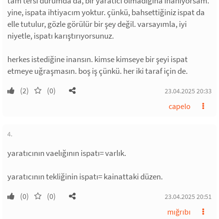
tam tersi durumda da, bir yaratıcı olmadığına inanıyorsam.
yine, ispata ihtiyacım yoktur. çünkü, bahsettiğiniz ispat da
elle tutulur, gözle görülür bir şey değil. varsayımla, iyi
niyetle, ispatı karıştırıyorsunuz.
herkes istediğine inansın. kimse kimseye bir şeyi ispat
etmeye uğraşmasın. boş iş çünkü. her iki taraf için de.
(2)
(0)
23.04.2025 20:33
capelo
4.
yaratıcının vaelığının ispatı= varlık.
yaratıcının tekliğinin ispatı= kainattaki düzen.
(0)
(0)
23.04.2025 20:51
mığrıbı