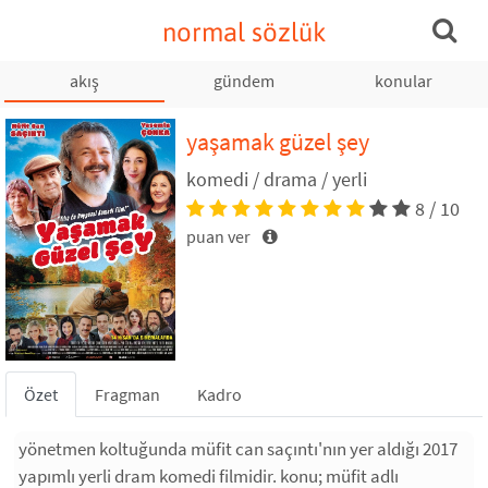
normal sözlük
akış
gündem
konular
yaşamak güzel şey
komedi / drama / yerli
8 / 10
puan ver
Özet
Fragman
Kadro
yönetmen koltuğunda müfit can saçıntı'nın yer aldığı 2017
yapımlı yerli dram komedi filmidir. konu; müfit adlı