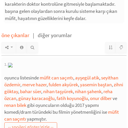
karakterin doktor kontrolüne gitmesiyle başlamaktadır.
başına gelen olaylardan sonra kurulu sisteme karşı çıkan
müfit, hayatının güzelliklerini keşfe dalar.
öne çıkanlar
|
diğer yorumlar
1.
oyuncu listesinde
müfit can saçıntı
,
ayşegül atik
,
seyithan
özdemir
,
merve hazer
,
fulden akyürek
,
yasemin baştan
,
zihni
göktay
,
bahar süer
,
nihan taşyürek
,
nihan şahenk
,
reha
özcan
,
günay karacaoğlu
,
fatih koyunoğlu
,
onur dilber
ve
renan bilek
gibi oyuncuların olduğu 2017 yapımı
komedi/dram türündeki bu filmin yönetmenliğini ise
müfit
can saçıntı
yapmıştır.