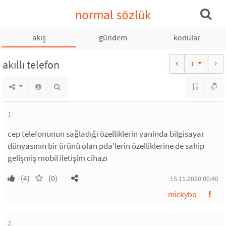
normal sözlük
akış
gündem
konular
akıllı telefon
1
1.
cep telefonunun sağladığı özelliklerin yaninda bilgisayar
dünyasının bir ürünü olan pda’lerin özelliklerine de sahip
gelişmiş mobil iletişim cihazı
(4)
(0)
15.11.2020 00:40
mickybo
2.