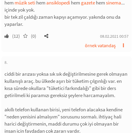
hem
müzik seti
hem
ansiklopedi
hem
gazete
hem
sinema
...
içinde yok yok.
bir tek zil çaldığı zaman kapıyı açamıyor. yakında onu da
yaparlar.
(12)
(0)
08.02.2021 00:57
örnek vatandaş
8.
ciddi bir arızası yoksa sık sık değiştirilmesine gerek olmayan
kullanışlı araç. bu ülkede aşırı bir tüketim çılgınlığı var. en
kısa sürede okullara "tüketici farkındalığı" gibi bir ders
getirilmeli ki paramızı gereksiz şeylere harcamayalım.
akıllı telefon kullanan birisi, yeni telefon alacaksa kendine
"neden yenisini almalıyım" sorusunu sormalı. ihtiyaç hali
harici değiştirmenin, maddi durumu çok iyi olmayan bir
insan için faydadan çok zararı vardır.