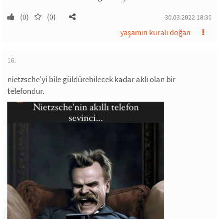
(0)
(0)
30.03.2022 18:36
yaşamın kuralı doğan
16.
nietzsche'yi bile güldürebilecek kadar aklı olan bir
telefondur.