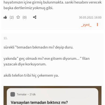
hayatımızın içine girmiş bulunmakta. sanki hesabını verecek
başka dertlerimiz yokmuş gibi.
(2)
(0)
30.05.2021 16:00
_zynt_
11.
sürekli "temadan bıkmadın mı? deyip duru.
yakında" geç olmadı mı? eve gitsem diyorum... " filan
yazacak diye korkuyorum.
akıllı telefon tribi hiç çekemem ya.