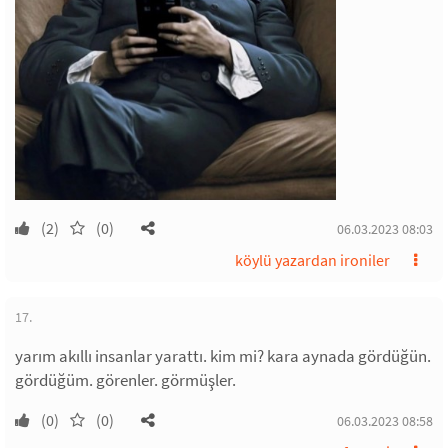
(2)
(0)
06.03.2023 08:03
köylü yazardan ironiler
17.
yarım akıllı insanlar yarattı. kim mi? kara aynada gördüğün.
gördüğüm. görenler. görmüşler.
(0)
(0)
06.03.2023 08:58