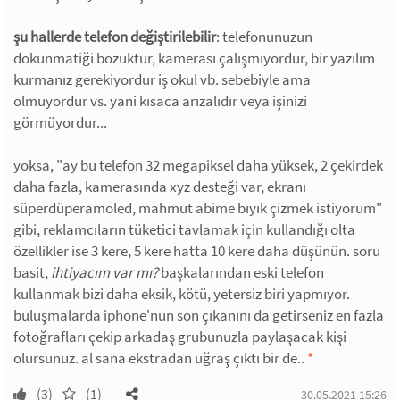
şu hallerde telefon değiştirilebilir
: telefonunuzun
dokunmatiği bozuktur, kamerası çalışmıyordur, bir yazılım
kurmanız gerekiyordur iş okul vb. sebebiyle ama
olmuyordur vs. yani kısaca arızalıdır veya işinizi
görmüyordur...
yoksa, "ay bu telefon 32 megapiksel daha yüksek, 2 çekirdek
daha fazla, kamerasında xyz desteği var, ekranı
süperdüperamoled, mahmut abime bıyık çizmek istiyorum"
gibi, reklamcıların tüketici tavlamak için kullandığı olta
özellikler ise 3 kere, 5 kere hatta 10 kere daha düşünün. soru
basit,
ihtiyacım var mı?
başkalarından eski telefon
kullanmak bizi daha eksik, kötü, yetersiz biri yapmıyor.
buluşmalarda iphone'nun son çıkanını da getirseniz en fazla
fotoğrafları çekip arkadaş grubunuzla paylaşacak kişi
olursunuz. al sana ekstradan uğraş çıktı bir de..
*
(3)
(1)
30.05.2021 15:26