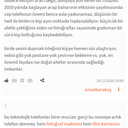
sadece iletişim aracı değil, dünyaya yön veren bir cihazdır.
2010 yılında başlayan arap baharının etkisinin yayılmasında
cep telefonun önemi bence asla yadsınamaz. düşünün bir
twit ile binlerce kişi aynı noktada toplanabiliyor. küçücük bir
aletle çektiğiniz video ve fotoğraflar sayesinde godoman bir
sürü kişi koltuğunu kaybedebiliyor.
birde sesini duymak isteğiniz kişiye hemen sizi ulaştırıyor.
eskisi gibi yok postane yok çevirme-bekleme vs. yok. en
önemli faydası ise doğal afetler sırasında sağladığı
imkanlar.
(0)
(0)
18.12.2020 16:40
ismailkarakuş
7.
bu teknolojik telefonlar birer mucize. gerçi bu nesneye artık
telefon denmez. hem
fotoğraf makinesi
hem
film kamerası