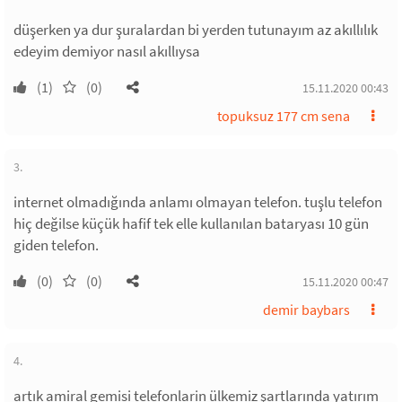
düşerken ya dur şuralardan bi yerden tutunayım az akıllılık
edeyim demiyor nasıl akıllıysa
(1)
(0)
15.11.2020 00:43
topuksuz 177 cm sena
3.
internet olmadığında anlamı olmayan telefon. tuşlu telefon
hiç değilse küçük hafif tek elle kullanılan bataryası 10 gün
giden telefon.
(0)
(0)
15.11.2020 00:47
demir baybars
4.
artık amiral gemisi telefonlarin ülkemiz şartlarında yatırım