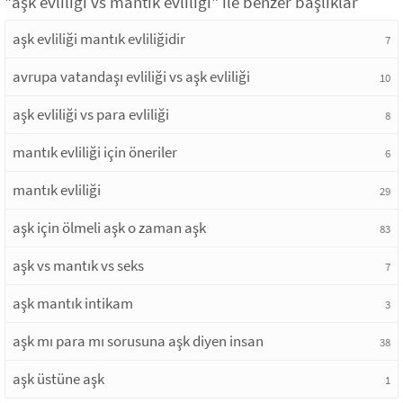
"aşk evliliği vs mantık evliliği" ile benzer başlıklar
aşk evliliği mantık evliliğidir
7
avrupa vatandaşı evliliği vs aşk evliliği
10
aşk evliliği vs para evliliği
8
mantık evliliği için öneriler
6
mantık evliliği
29
aşk için ölmeli aşk o zaman aşk
83
aşk vs mantık vs seks
7
aşk mantık intikam
3
aşk mı para mı sorusuna aşk diyen insan
38
aşk üstüne aşk
1