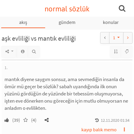
normal sözlük
akış
gündem
konular
aşk evliliği vs mantık evliliği
1
1.
mantık diyene saygım sonsuz, ama sevmediğin insanla da
ömür mü geçer be sözlük? sabah uyandığında ilk onun
yüzünü gördüğün de yüzünde bir tebessüm oluşmuyorsa,
işten eve dönerken onu göreceğin için mutlu olmuyorsan ne
anladım o evlilikten.
(39)
(4)
12.11.2020 01:34
kayıp balık memo