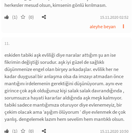
herkesler mesud olsun, kimsenin gönlü kırılmasın.
(1)
(0)
15.11.2020 02:52
aleyhe beyan
11.
eskiden tabiki aşk evliliği diye naralar attığım şu an ise
fikrimin değiştiği sorudur. aşk iyi güzel de sağlıklı
düşünmenize engel olan birşey arkadaşlar. evlilik her ne
kadar duygusal bir anlaşma olsa da imzayı atmadan önce
mantığını irdelemenin gerektiğini düşünüyorum. aynı eve
girince çok aşık olduğunuz kişi salak salak davrandığında ,
sorumsuzca hayati kararlar aldığında aşk meşk kalmıyor.
tabiki sadece mantığımıza oturuyor diye evlenemeyiz, bir
çekim olacak ama ‘aşığım ölüyorum ‘ diye evlenmek de çok
yanlış. dengelemek lazım hem sevelim hem mantıklı olsun.
(1)
(0)
15.11.2020 10:50