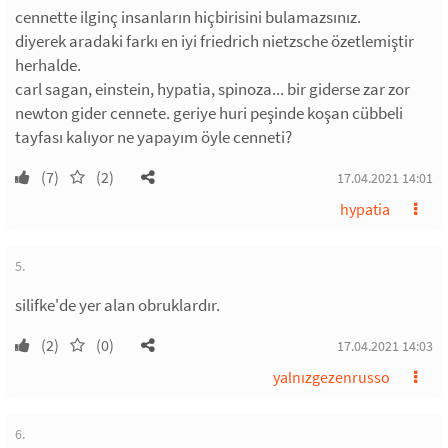
cennette ilginç insanların hiçbirisini bulamazsınız.
diyerek aradaki farkı en iyi friedrich nietzsche özetlemiştir
herhalde.
carl sagan, einstein, hypatia, spinoza... bir giderse zar zor
newton gider cennete. geriye huri peşinde koşan cübbeli
tayfası kalıyor ne yapayım öyle cenneti?
(7)
(2)
17.04.2021 14:01
hypatia
5.
silifke'de yer alan obruklardır.
(2)
(0)
17.04.2021 14:03
yalnızgezenrusso
6.