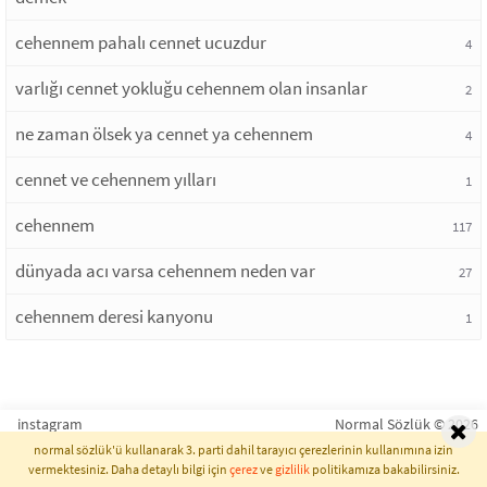
cehennem pahalı cennet ucuzdur
4
varlığı cennet yokluğu cehennem olan insanlar
2
ne zaman ölsek ya cennet ya cehennem
4
cennet ve cehennem yılları
1
cehennem
117
dünyada acı varsa cehennem neden var
27
cehennem deresi kanyonu
1
instagram
Normal Sözlük © 2026
normal sözlük'ü kullanarak 3. parti dahil tarayıcı çerezlerinin kullanımına izin
vermektesiniz. Daha detaylı bilgi için
çerez
ve
gizlilik
politikamıza bakabilirsiniz.