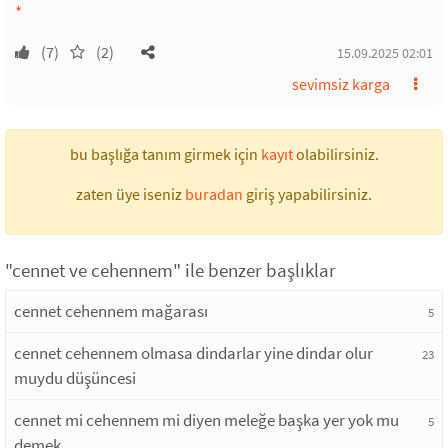
*
(7)
(2)
15.09.2025 02:01
sevimsiz karga
bu başlığa tanım girmek için
kayıt
olabilirsiniz.
zaten üye iseniz
buradan
giriş yapabilirsiniz.
"cennet ve cehennem" ile benzer başlıklar
cennet cehennem mağarası
5
cennet cehennem olmasa dindarlar yine dindar olur
23
muydu düşüncesi
cennet mi cehennem mi diyen meleğe başka yer yok mu
5
demek