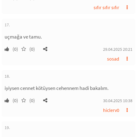
sıfır sıfır sıfır
17.
uçmağa ve tamu.
(0)
(0)
29.04.2025 20:21
sosad
18.
iyiysen cennet kötüysen cehennem hadi bakalım.
(0)
(0)
30.04.2025 10:38
hiclerv0
19.