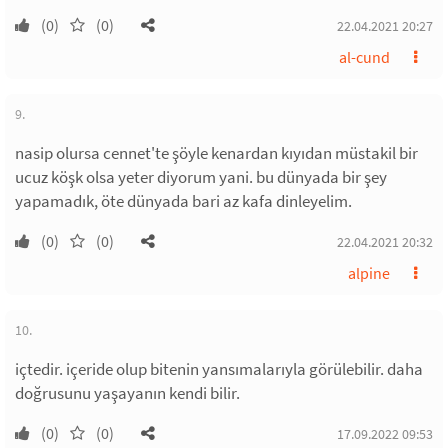
(0)
(0)
22.04.2021 20:27
al-cund
9.
nasip olursa cennet'te şöyle kenardan kıyıdan müstakil bir
ucuz köşk olsa yeter diyorum yani. bu dünyada bir şey
yapamadık, öte dünyada bari az kafa dinleyelim.
(0)
(0)
22.04.2021 20:32
alpine
10.
içtedir. içeride olup bitenin yansımalarıyla görülebilir. daha
doğrusunu yaşayanın kendi bilir.
(0)
(0)
17.09.2022 09:53