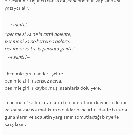
birleşimidir. üçüncü canto’da, cehennem’in kapısında şu
yazı yer alır..
"per me si va ne la città dolente,
per me si va ne l’etterno dolore,
per me si va tra la perduta gente."
"benimle girilir kederli şehre,
benimle girilir sonsuz acıya,
benimle girilir kaybolmuş insanlarla dolu yere."
cehennem’e adım atanların tüm umutlarını kaybettiklerini
ve sonsuz acıya mahkûm olduklarını belirtir.. dante burada
günahların ve adaletin yargısının somutlaştığı bir yerle
karşılaşır..