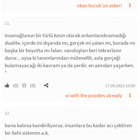
okan buruk’un askeri
11.
insanoğlunun bir türlü kesin olarak anlamlandıramadığı
dualite. içerde mi dışarıda mı, gerçek mi yalan mı, burada mı
başka bir boyutta mı falan. varoluştan beri tekrarlanır
durur... oysa ki tanımlarından mütevellit, asla gerçeği
bulamayacağı iki kavram ya da yerdir. en azından yaşarken.
*
(0)
(0)
17.09.2022 10:00
oi with the poodles already
12.
bana kalırsa kandiriliyoruz. insanlara bu kadar acı çektiren
bir ilahi sistemin a.k.