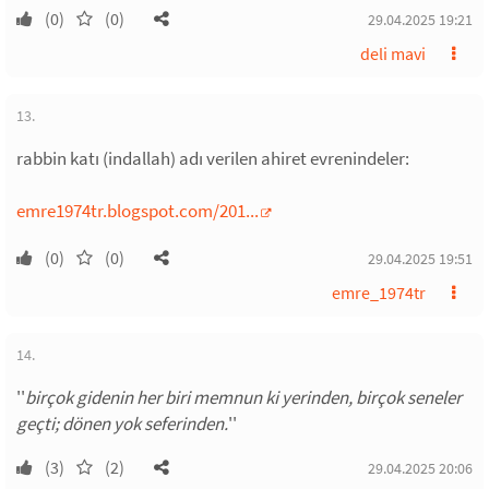
(0)
(0)
29.04.2025 19:21
deli mavi
13.
rabbin katı (indallah) adı verilen ahiret evrenindeler:
emre1974tr.blogspot.com/201...
(0)
(0)
29.04.2025 19:51
emre_1974tr
14.
''
birçok gidenin her biri memnun ki yerinden, birçok seneler
geçti; dönen yok seferinden.
''
(3)
(2)
29.04.2025 20:06