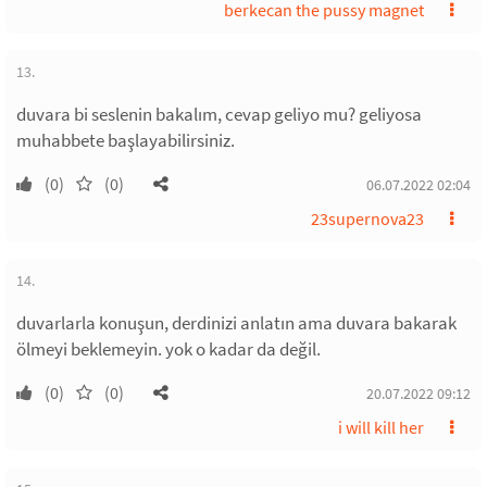
berkecan the pussy magnet
13.
duvara bi seslenin bakalım, cevap geliyo mu? geliyosa
muhabbete başlayabilirsiniz.
(0)
(0)
06.07.2022 02:04
23supernova23
14.
duvarlarla konuşun, derdinizi anlatın ama duvara bakarak
ölmeyi beklemeyin. yok o kadar da değil.
(0)
(0)
20.07.2022 09:12
i will kill her