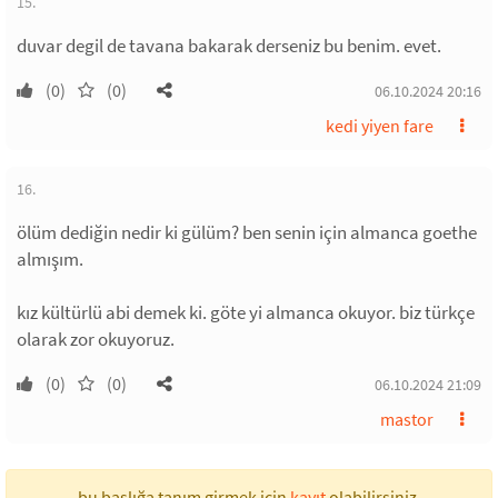
15.
duvar degil de tavana bakarak derseniz bu benim. evet.
(0)
(0)
06.10.2024 20:16
kedi yiyen fare
16.
ölüm dediğin nedir ki gülüm? ben senin için almanca goethe
almışım.
kız kültürlü abi demek ki. göte yi almanca okuyor. biz türkçe
olarak zor okuyoruz.
(0)
(0)
06.10.2024 21:09
mastor
bu başlığa tanım girmek için
kayıt
olabilirsiniz.