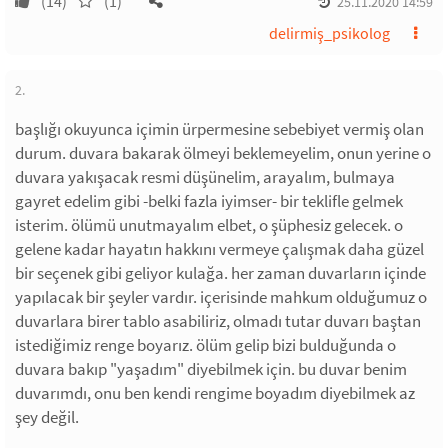
(14)
(1)
25.11.2020 14:59
delirmiş_psikolog
2.
başlığı okuyunca içimin ürpermesine sebebiyet vermiş olan
durum. duvara bakarak ölmeyi beklemeyelim, onun yerine o
duvara yakışacak resmi düşünelim, arayalım, bulmaya
gayret edelim gibi -belki fazla iyimser- bir teklifle gelmek
isterim. ölümü unutmayalım elbet, o şüphesiz gelecek. o
gelene kadar hayatın hakkını vermeye çalışmak daha güzel
bir seçenek gibi geliyor kulağa. her zaman duvarların içinde
yapılacak bir şeyler vardır. içerisinde mahkum olduğumuz o
duvarlara birer tablo asabiliriz, olmadı tutar duvarı baştan
istediğimiz renge boyarız. ölüm gelip bizi bulduğunda o
duvara bakıp "yaşadım" diyebilmek için. bu duvar benim
duvarımdı, onu ben kendi rengime boyadım diyebilmek az
şey değil.