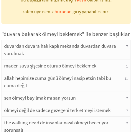
zaten üye iseniz
buradan
giriş yapabilirsiniz.
"duvara bakarak ölmeyi beklemek" ile benzer başlıklar
duvardan duvara halı kaplı mekanda duvardan duvara
7
vurulmak
maden suyu şişesine oturup ölmeyi beklemek
1
allah hepimize cuma günü ölmeyi nasip etsin tabi bu
11
cuma değil
sen ölmeyi bayılmak mı sanıyorsun
7
ölmeyi değil de sadece gezegeni terk etmeyi istemek
7
the walking dead’de insanlar nasıl ölmeyi beceriyor
2
sorunsalı