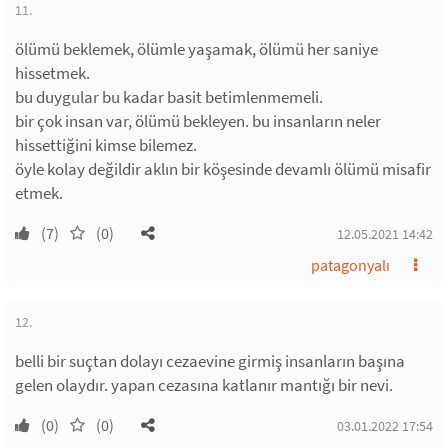
11.
ölümü beklemek, ölümle yaşamak, ölümü her saniye
hissetmek.
bu duygular bu kadar basit betimlenmemeli.
bir çok insan var, ölümü bekleyen. bu insanların neler
hissettiğini kimse bilemez.
öyle kolay değildir aklın bir köşesinde devamlı ölümü misafir
etmek.
(7)
(0)
12.05.2021 14:42
patagonyalı
12.
belli bir suçtan dolayı cezaevine girmiş insanların başına
gelen olaydır. yapan cezasına katlanır mantığı bir nevi.
(0)
(0)
03.01.2022 17:54