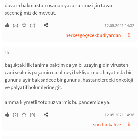
duvara bakmaktan usanan yazarlarımız için tavan
seçeneğimiz de mevcut.
(5)
(2)
12.05.2021 14:32
herkesgöçecekbudiyardan
10.
başlıktaki ilk tanima baktim da ya bi uzayin gidin virusten
cani sıkılmis paşamin da olmeyi bekliyormus. hayatinda bir
gununu ayir bak sadece bir gununu, hastanelerdeki onkoloji
ve palyatif bolumlerine git.
amma kiymetli totonuz varmis bu pandemide ya.
(2)
(0)
12.05.2021 14:36
son bir kahve