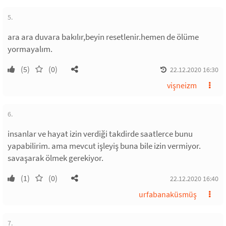
5.
ara ara duvara bakılır,beyin resetlenir.hemen de ölüme
yormayalım.
(5)
(0)
22.12.2020 16:30
vişneizm
6.
insanlar ve hayat izin verdiği takdirde saatlerce bunu
yapabilirim. ama mevcut işleyiş buna bile izin vermiyor.
savaşarak ölmek gerekiyor.
(1)
(0)
22.12.2020 16:40
urfabanaküsmüş
7.