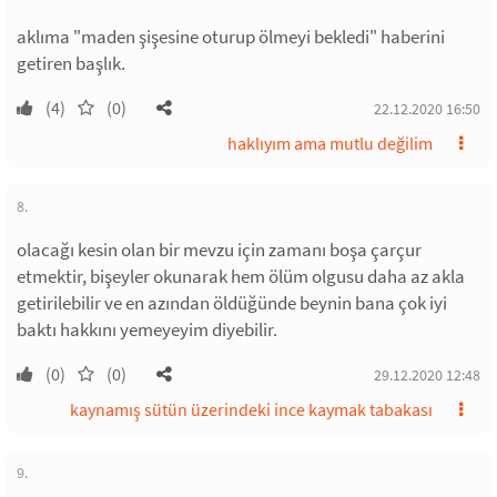
aklıma "maden şişesine oturup ölmeyi bekledi" haberini
getiren başlık.
(4)
(0)
22.12.2020 16:50
haklıyım ama mutlu değilim
8.
olacağı kesin olan bir mevzu için zamanı boşa çarçur
etmektir, bişeyler okunarak hem ölüm olgusu daha az akla
getirilebilir ve en azından öldüğünde beynin bana çok iyi
baktı hakkını yemeyeyim diyebilir.
(0)
(0)
29.12.2020 12:48
kaynamış sütün üzerindeki ince kaymak tabakası
9.