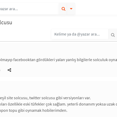
lcusu
i olmayıp facebooktan gördükleri yalan yanlış bilgilerle solculuk oyn
)
şil site solcusu, twitter solcusu gibi versiyonları var.
ları özellikle eski tüfekler çok sağlam. yeterli donanım yoksa uzak
pinpon topu gibi oynamak hobilerimden.