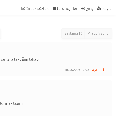
küfürsüz sözlük
turunçgiller
giriş
kayıt
sıralama
sayfa sonu
ayanlara taktığım lakap.
ayı
10.05.2026 17:08
 durmak lazım.