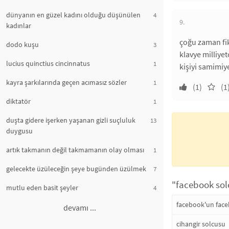
dünyanın en güzel kadını olduğu düşünülen
4
9.
kadınlar
çoğu zaman fik
dodo kuşu
3
klavye milliye
lucius quinctius cincinnatus
1
kişiyi samimiye
kayra şarkılarında geçen acımasız sözler
1
(1)
(1
diktatör
1
duşta gidere işerken yaşanan gizli suçluluk
13
duygusu
artık takmanın değil takmamanın olay olması
1
gelecekte üzüleceğin şeye bugünden üzülmek
7
"facebook solc
mutlu eden basit şeyler
4
facebook'un fac
devamı ...
cihangir solcusu