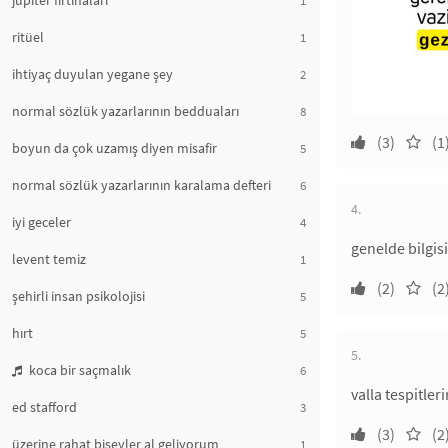
jüpiter fırtınaları
ritüel
1
ihtiyaç duyulan yegane şey
2
normal sözlük yazarlarının bedduaları
8
(3)
(1
boyun da çok uzamış diyen misafir
5
normal sözlük yazarlarının karalama defteri
6
4.
iyi geceler
4
genelde bilgisi
levent temiz
1
(2)
(2
şehirli insan psikolojisi
5
hırt
5
5.
koca bir saçmalık
6
valla tespitler
ed stafford
3
(3)
(2
üzerine rahat bişeyler al geliyorum
1