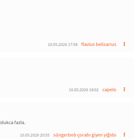
flavius belisarius
10.05.2026 17:58
capelo
10.05.2026 18:02
ldukca fazla.
süngerbob çorabı giyen yiğido
10.05.2026 20:55