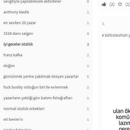
sevgiliyle yapılabilecek aktiviteler
8
(2)
(1
anthony kiedis
1
en sevilen 20 yazar
1
3.
1518 dans salgını
8
x solcusunun 
iyi geceler sözlük
2
franz kafka
2
düğün
1
gömülmek yerine yakılmak isteyen yazarlar
5
fuck buddy olduğun biri ile evlenmek
2
yazarların çektiği gün batımı fotoğrafları
1
normal sözlük erkekleri
1
eti benim'o
1
1