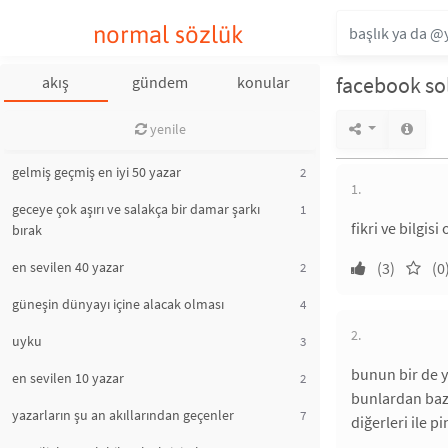
normal sözlük
facebook so
akış
gündem
konular
yenile
gelmiş geçmiş en iyi 50 yazar
2
1.
geceye çok aşırı ve salakça bir damar şarkı
1
fikri ve bilgis
bırak
en sevilen 40 yazar
(3)
(0
2
güneşin dünyayı içine alacak olması
4
2.
uyku
3
bunun bir de ye
en sevilen 10 yazar
2
bunlardan bazı
yazarların şu an akıllarından geçenler
7
diğerleri ile 