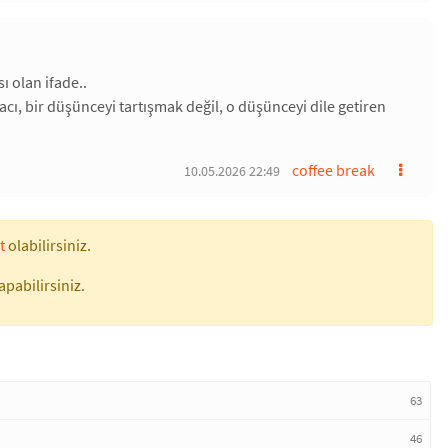
 olan ifade..
acı, bir düşünceyi tartışmak değil, o düşünceyi dile getiren
coffee break
10.05.2026 22:49
t
olabilirsiniz.
apabilirsiniz.
63
46