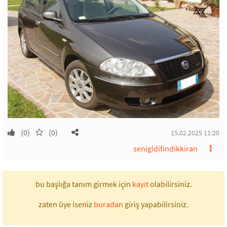
(0)
(0)
15.02.2025 11:20
senigidifindikkiran
bu başlığa tanım girmek için
kayıt
olabilirsiniz.
zaten üye iseniz
buradan
giriş yapabilirsiniz.