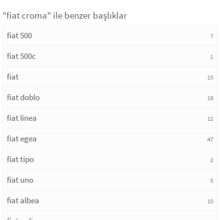
"fiat croma" ile benzer başlıklar
fiat 500
7
fiat 500c
1
fiat
15
fiat doblo
18
fiat linea
12
fiat egea
47
fiat tipo
2
fiat uno
5
fiat albea
10