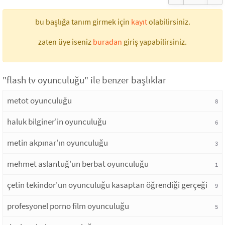
bu başlığa tanım girmek için
kayıt
olabilirsiniz.
zaten üye iseniz
buradan
giriş yapabilirsiniz.
"flash tv oyunculuğu" ile benzer başlıklar
metot oyunculuğu
8
haluk bilginer'in oyunculuğu
6
metin akpınar'ın oyunculuğu
3
mehmet aslantuğ'un berbat oyunculuğu
1
çetin tekindor'un oyunculuğu kasaptan öğrendiği gerçeği
9
profesyonel porno film oyunculuğu
5