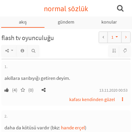
normal sözlük
akış
gündem
konular
flash tv oyunculuğu
1
1.
akıllara sarıbıyığı getiren deyim.
(4)
(0)
13.11.2020 00:53
kafası kendinden güzel
2.
daha da kötüsü vardır (bkz:
hande erçel
)