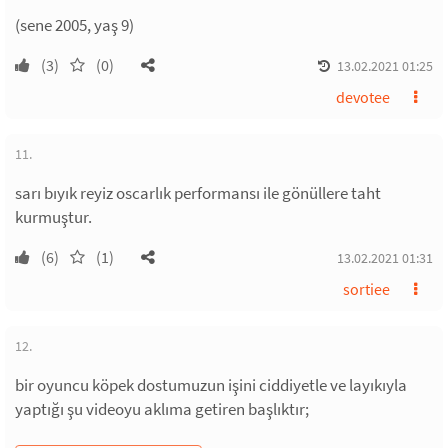
(sene 2005, yaş 9)
(3)
(0)
13.02.2021 01:25
devotee
11.
sarı bıyık reyiz oscarlık performansı ile gönüllere taht
kurmuştur.
(6)
(1)
13.02.2021 01:31
sortiee
12.
bir oyuncu köpek dostumuzun işini ciddiyetle ve layıkıyla
yaptığı şu videoyu aklıma getiren başlıktır;