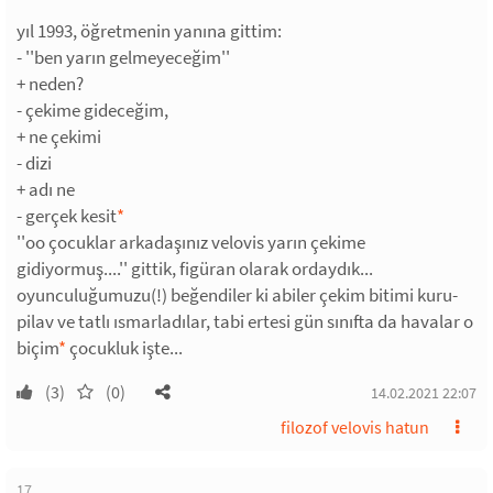
yıl 1993, öğretmenin yanına gittim:
- ''ben yarın gelmeyeceğim''
+ neden?
- çekime gideceğim,
+ ne çekimi
- dizi
+ adı ne
- gerçek kesit
*
''oo çocuklar arkadaşınız velovis yarın çekime
gidiyormuş....'' gittik, figüran olarak ordaydık...
oyunculuğumuzu(!) beğendiler ki abiler çekim bitimi kuru-
pilav ve tatlı ısmarladılar, tabi ertesi gün sınıfta da havalar o
biçim
*
çocukluk işte...
(3)
(0)
14.02.2021 22:07
filozof velovis hatun
17.