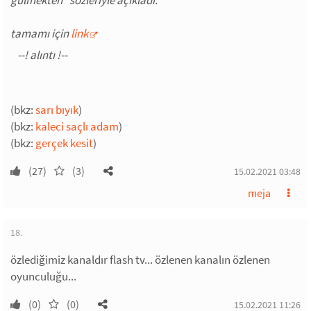
gülmekten" sözleriyle açıkladı.
tamamı için
link
(bkz:
sarı bıyık
)
(bkz:
kaleci saçlı adam
)
(bkz:
gerçek kesit
)
(27)
(3)
15.02.2021 03:48
meja
18.
özlediğimiz kanaldır flash tv... özlenen kanalın özlenen
oyunculuğu...
(0)
(0)
15.02.2021 11:26