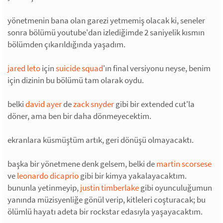
yönetmenin bana olan garezi yetmemiş olacak ki, seneler
sonra bölümü youtube'dan izlediğimde 2 saniyelik kısmın
bölümden çıkarıldığında yaşadım.
jared leto
için
suicide squad
'ın final versiyonu neyse, benim
için dizinin bu bölümü tam olarak oydu.
belki
david ayer
de
zack snyder
gibi bir extended cut'la
döner, ama ben bir daha dönmeyecektim.
ekranlara küsmüştüm artık, geri dönüşü olmayacaktı.
başka bir yönetmene denk gelsem, belki de
martin scorsese
ve
leonardo dicaprio
gibi bir kimya yakalayacaktım.
bununla yetinmeyip,
justin timberlake
gibi oyunculuğumun
yanında müzisyenliğe gönül verip, kitleleri coşturacak; bu
ölümlü hayatı adeta bir rockstar edasıyla yaşayacaktım.