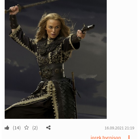
(14)
(2)
16.09.2021 21:19
iorek byrnison