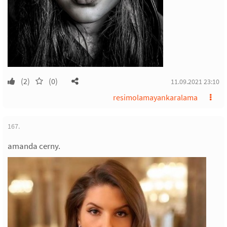
(2)
(0)
11.09.2021 23:10
resimolamayankaralama
167.
amanda cerny.