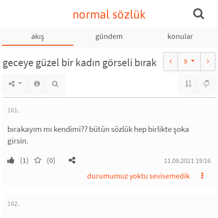
normal sözlük
akış
gündem
konular
geceye güzel bir kadın görseli bırak
9
161.
bırakayım mı kendimi?? bütün sözlük hep birlikte şoka
girsin.
(1)
(0)
11.09.2021 19:16
durumumuz yoktu sevisemedik
162.