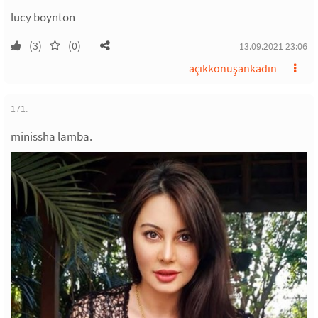
lucy boynton
(3)
(0)
13.09.2021 23:06
açıkkonuşankadın
171.
minissha lamba.