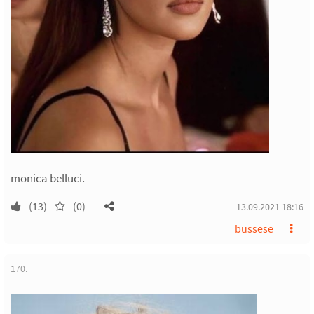
monica belluci.
(13)
(0)
13.09.2021 18:16
bussese
170.