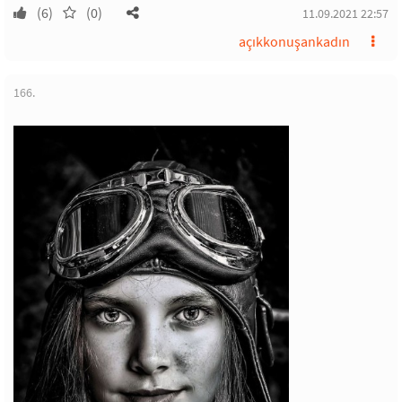
(6)
(0)
11.09.2021 22:57
açıkkonuşankadın
166.