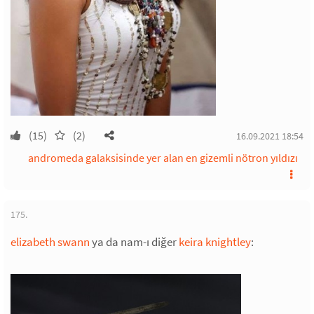
(15)
(2)
16.09.2021 18:54
andromeda galaksisinde yer alan en gizemli nötron yıldızı
175.
elizabeth swann
ya da nam-ı diğer
keira knightley
: