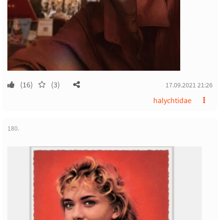
(16)
(3)
17.09.2021 21:26
halychtidae
180.