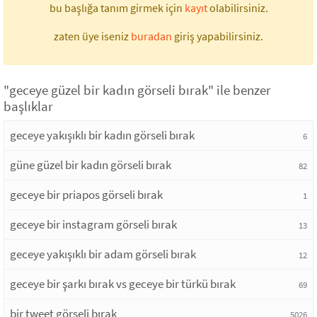
bu başlığa tanım girmek için
kayıt
olabilirsiniz.
zaten üye iseniz
buradan
giriş yapabilirsiniz.
"geceye güzel bir kadın görseli bırak" ile benzer
başlıklar
geceye yakışıklı bir kadın görseli bırak
6
güne güzel bir kadın görseli bırak
82
geceye bir priapos görseli bırak
1
geceye bir instagram görseli bırak
13
geceye yakışıklı bir adam görseli bırak
12
geceye bir şarkı bırak vs geceye bir türkü bırak
69
bir tweet görseli bırak
5026