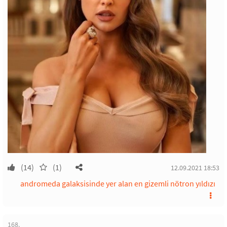
(14)
(1)
12.09.2021 18:53
andromeda galaksisinde yer alan en gizemli nötron yıldızı
168.