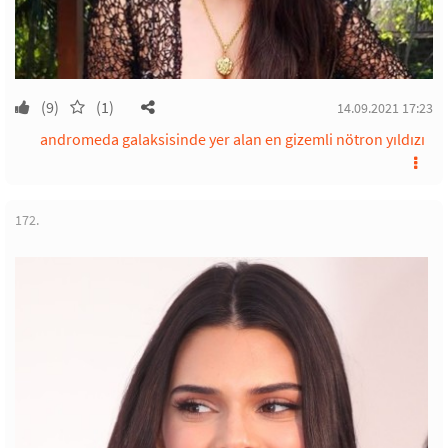
(9)
(1)
14.09.2021 17:23
andromeda galaksisinde yer alan en gizemli nötron yıldızı
172.