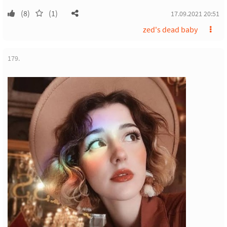
(8)
(1)
17.09.2021 20:51
zed's dead baby
179.