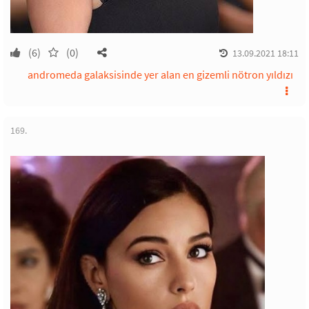
(6)
(0)
13.09.2021 18:11
andromeda galaksisinde yer alan en gizemli nötron yıldızı
169.