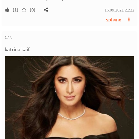
(1)
(0)
16.09.2021 21:22
sphynx
177.
katrina kaif.