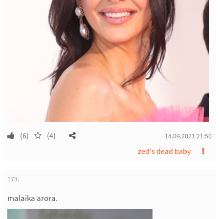
(6)
(4)
14.09.2021 21:50
zed's dead baby
173.
malaika arora.