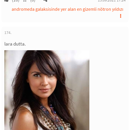
15.09.2021 17:24
andromeda galaksisinde yer alan en gizemli nötron yıldızı
174.
lara dutta.