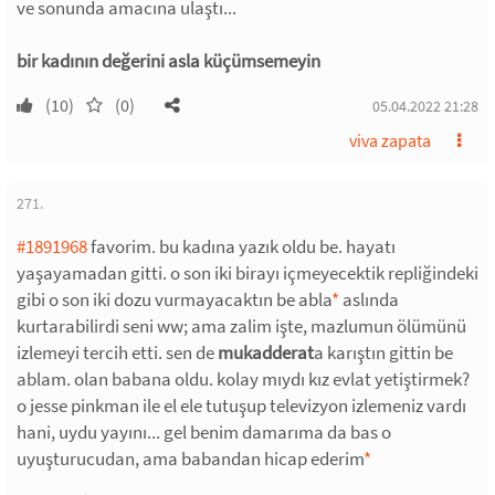
ve sonunda amacına ulaştı...
bir kadının değerini asla küçümsemeyin
(10)
(0)
05.04.2022 21:28
viva zapata
271.
#1891968
favorim. bu kadına yazık oldu be. hayatı
yaşayamadan gitti. o son iki birayı içmeyecektik repliğindeki
gibi o son iki dozu vurmayacaktın be abla
*
aslında
kurtarabilirdi seni ww; ama zalim işte, mazlumun ölümünü
izlemeyi tercih etti. sen de
mukadderat
a karıştın gittin be
ablam. olan babana oldu. kolay mıydı kız evlat yetiştirmek?
o jesse pinkman ile el ele tutuşup televizyon izlemeniz vardı
hani, uydu yayını... gel benim damarıma da bas o
uyuşturucudan, ama babandan hicap ederim
*