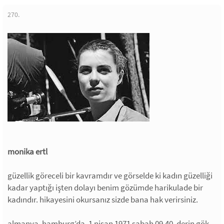
270.
monika ertl
güzellik göreceli bir kavramdır ve görselde ki kadın güzelliği
kadar yaptığı işten dolayı benim gözümde harikulade bir
kadındır. hikayesini okursanız sizde bana hak verirsiniz.
almanya, hamburg’da, 1 nisan 1971 sabah 09.40. derin gök