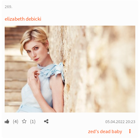
269.
elizabeth debicki
(4)
(1)
05.04.2022 20:23
zed's dead baby