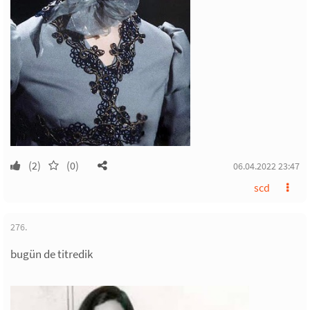
(2)
(0)
06.04.2022 23:47
scd
276.
bugün de titredik