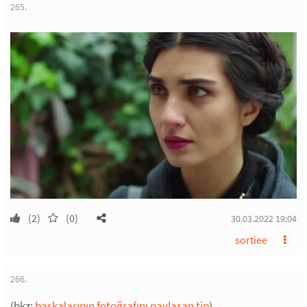
265.
(2)
(0)
30.03.2022 19:04
sortiee
266.
(bkz:
başkalarının fotoğrafını paylaşan tip
)