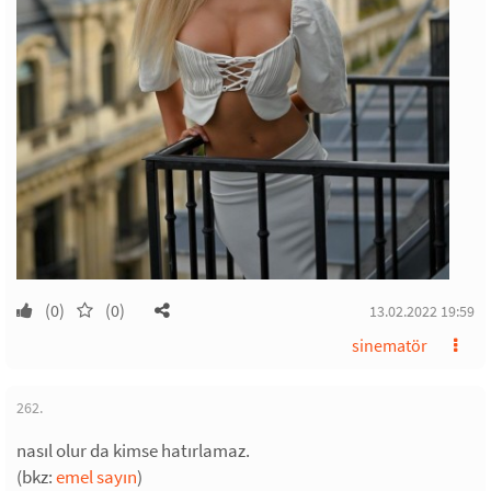
(0)
(0)
13.02.2022 19:59
sinematör
262.
nasıl olur da kimse hatırlamaz.
(bkz:
emel sayın
)