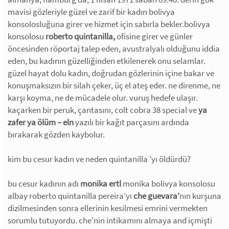
mavisi gözleriyle güzel ve zarif bir kadın bolivya
konsolosluğuna girer ve hizmet için sabırla bekler.bolivya
konsolosu
roberto quintanilla,
ofisine girer ve günler
öncesinden röportaj talep eden, avustralyalı olduğunu iddia
eden, bu kadının güzelliğinden etkilenerek onu selamlar.
güzel hayat dolu kadın, doğrudan gözlerinin içine bakar ve
konuşmaksızın bir silah çeker, üç el ateş eder. ne direnme, ne
karşı koyma, ne de mücadele olur. vuruş hedefe ulaşır.
kaçarken bir peruk, çantasını, colt cobra 38 special ve
ya
zafer ya ölüm – eln
yazılı bir kağıt parçasını ardında
bırakarak gözden kaybolur.
kim bu cesur kadın ve neden quintanilla 'yı öldürdü?
bu cesur kadının adı
monika ertl
monika bolivya konsolosu
albay roberto quintanilla pereira’yı
che guevara’
nın kurşuna
dizilmesinden sonra ellerinin kesilmesi emrini vermekten
sorumlu tutuyordu. che'nin intikamını almaya and içmişti