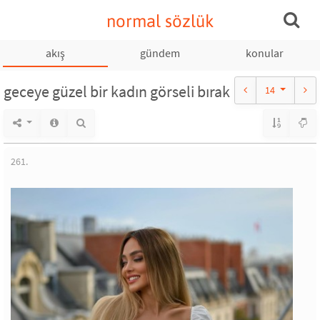
normal sözlük
akış
gündem
konular
geceye güzel bir kadın görseli bırak
14
261.