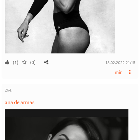
(1)
(0)
13.02.2022 21:15
mir
264.
ana de armas