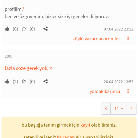
profilim.
*
ben ve özgüvenim, bizler size iyi geceler diliyoruz.
(6)
(0)
07.04.2022 23:22
köylü yazardan ironiler
280.
fazla söze gerek yok.
(2)
(0)
20.04.2022 13:53
yoldakikarınca
14
bu başlığa tanım girmek için
kayıt
olabilirsiniz.
zaten üye iseniz
buradan
giriş yapabilirsiniz.