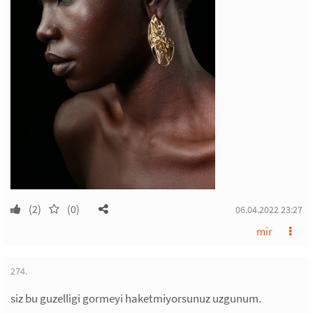
(2)
(0)
06.04.2022 23:27
mir
274.
siz bu guzelligi gormeyi haketmiyorsunuz uzgunum.