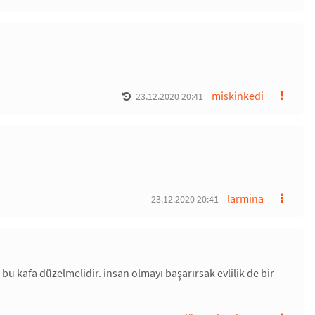
miskinkedi
23.12.2020 20:41
larmina
23.12.2020 20:41
 bu kafa düzelmelidir. insan olmayı başarırsak evlilik de bir