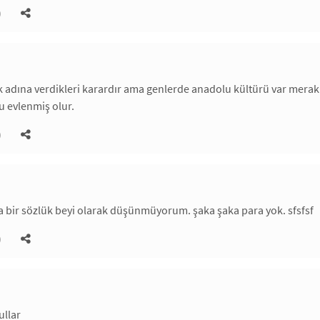
)
 adına verdikleri karardır ama genlerde anadolu kültürü var mera
u evlenmiş olur.
)
a bir sözlük beyi olarak düşünmüyorum. şaka şaka para yok. sfsfsf
)
llar