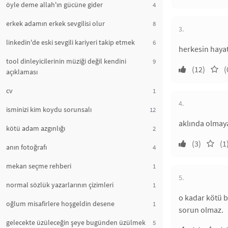
öyle deme allah'ın gücüne gider
4
erkek adamın erkek sevgilisi olur
8
3.
linkedin'de eski sevgili kariyeri takip etmek
6
herkesin haya
tool dinleyicilerinin müziği değil kendini
9
(12)
(
açıklaması
cv
1
4.
isminizi kim koydu sorunsalı
12
aklında olmaya
kötü adam azgınlığı
2
(3)
(1
anın fotoğrafı
4
mekan seçme rehberi
1
5.
normal sözlük yazarlarının çizimleri
1
o kadar kötü b
oğlum misafirlere hoşgeldin desene
1
sorun olmaz.
gelecekte üzüleceğin şeye bugünden üzülmek
5