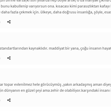
gun birine varsa(ki son yıllarda hep böyle artık) o da manyak çıkma o
i bunu kabullenip varıyorsun ona. kısacası kimi parasızlıktan kafayı
e daha fazla çekmek için. ülkeye, daha doğrusu insanlığa, şöyle, esas
)
standartlarından kaynaklıdır. maddiyat bir yana, çoğu insanın hayat
)
apar topar evlenilmez hele görücüymüş ,yakın arkadaşmış aman diy
iğin dünyanın en güzel şeyi ama zehir de olabiliyor.karşındaki insanı
)