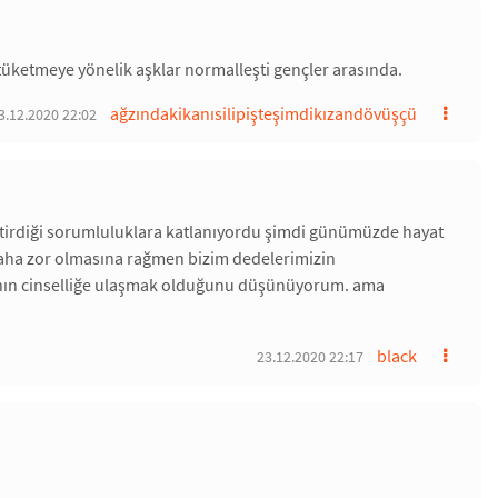
 tüketmeye yönelik aşklar normalleşti gençler arasında.
ağzındakikanısilipişteşimdikızandövüşçü
3.12.2020 22:02
 getirdiği sorumluluklara katlanıyordu şimdi günümüzde hayat
 daha zor olmasına rağmen bizim dedelerimizin
ının cinselliğe ulaşmak olduğunu düşünüyorum. ama
black
23.12.2020 22:17