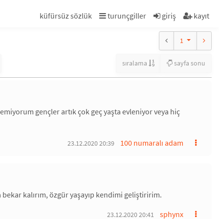
küfürsüz sözlük
turunçgiller
giriş
kayıt
1
sıralama
sayfa sonu
emiyorum gençler artık çok geç yaşta evleniyor veya hiç
100 numaralı adam
23.12.2020 20:39
bekar kalırım, özgür yaşayıp kendimi geliştiririm.
sphynx
23.12.2020 20:41