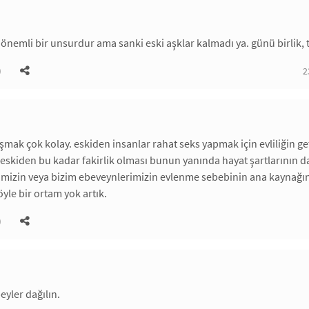
i önemli bir unsurdur ama sanki eski aşklar kalmadı ya. günü birlik,
)
2
aşmak çok kolay. eskiden insanlar rahat seks yapmak için evliliğin
 eskiden bu kadar fakirlik olması bunun yanında hayat şartlarının
mizin veya bizim ebeveynlerimizin evlenme sebebinin ana kaynağ
le bir ortam yok artık.
)
eyler dağılın.