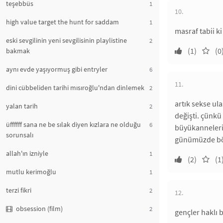
teşebbüs
1
10.
high value target the hunt for saddam
1
masraf tabii k
eski sevgilinin yeni sevgilisinin playlistine
2
(1)
(0
bakmak
aynı evde yaşıyormuş gibi entryler
6
11.
dini cübbeliden tarihi mısıroğlu'ndan dinlemek
2
artık sekse ul
yalan tarih
2
değişti. çünkü
üffffff sana ne be sılak diyen kızlara ne olduğu
6
büyükanneleri
sorunsalı
günümüzde böy
allah'ın izniyle
1
(2)
(1
mutlu kerimoğlu
1
terzi fikri
2
12.
obsession (film)
2
gençler haklı b