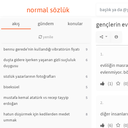
normal sözlük
gençlerin e
akış
gündem
konular
yenile
bennu gerede'nin kullandığı vibratörün fiyatı
9
1.
duşta gidere işerken yaşanan gizli suçluluk
6
evliliğin masr
duygusu
evlenmiyor. bö
sözlük yazarlarının fotoğrafları
6
(1)
(0
biseksüel
5
mustafa kemal atatürk vs recep tayyip
5
2.
erdoğan
diğer insanlar
hatun düşürmek için kedilerden medet
8
ummak
(6)
(0