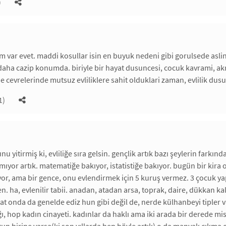
)
m var evet. maddi kosullar isin en buyuk nedeni gibi gorulsede asli
aha cazip konumda. biriyle bir hayat dusuncesi, cocuk kavrami, a
 de cevrelerinde mutsuz evliliklere sahit olduklari zaman, evlilik 
1)
 yitirmiş ki, evliliğe sıra gelsin. gençlik artık bazı şeylerin farkın
ıyor artık. matematiğe bakıyor, istatistiğe bakıyor. bugün bir kira 
or, ama bir gence, onu evlendirmek için 5 kuruş vermez. 3 çocuk ya
en. ha, evlenilir tabii. anadan, atadan arsa, toprak, daire, dükkan ka
kat onda da genelde ediz hun gibi değil de, nerde külhanbeyi tipler v
ı, hop kadın cinayeti. kadınlar da haklı ama iki arada bir derede misa