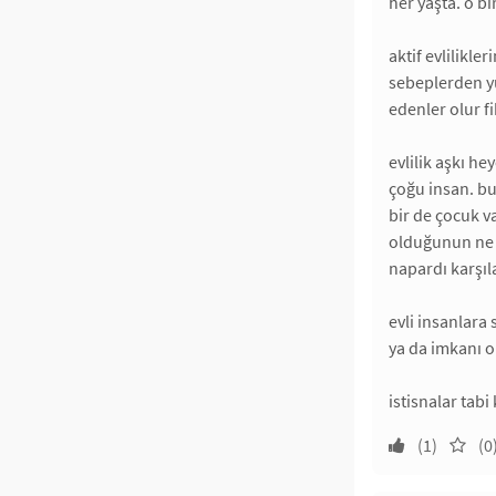
her yaşta. o bi
aktif evlilikl
sebeplerden yü
edenler olur f
evlilik aşkı he
çoğu insan. bu
bir de çocuk v
olduğunun ne k
napardı karşıl
evli insanlara
ya da imkanı 
istisnalar tab
(1)
(0