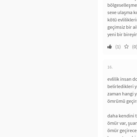
bölgeselleşme
sexe ulaşma ko
kötü evlilikler
geçimsiz bir 
yeni bir birey
(1)
(0
16.
evlilik insan 
belirledikleri
zaman hangi ya
ömrümü geçirm
daha kendini t
ömür var, şuan
ömür geçireceğ