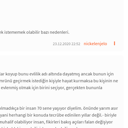
k istememek olabilir bazı nedenleri.
nickelenjelo
23.12.2020 22:52
llar koyup bunu evlilik adı altında dayatmış ancak bunun için
 ömrünü geçirmek istediğin kişiyle hayat kurmaksa bu kişinin ne
evlenmiş olmak için birini seçiyor, gerçekten bununla
lmadıkça bir insan 70 sene yaşıyor diyelim. önünde yarım asır
ani herhangi bir konuda tecrübe edinilen yıllar değil.- biriyle
if olabiliyor insan, fikirleri bakış açıları falan değişiyor