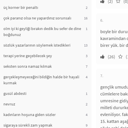
(2)
(0
üç korner bir penaltı
2
çok paranız olsa ne yapardınız sorunsalı
16
6.
olm iyi ki geyliği bırakın dedik bu sefer de dine
1
boyle bir duru
boğdunuz
kavramindan d
birer yük. bir
sözlük yazarlarının söylemek istedikleri
13
terapi yerine geçebilecek şey
3
(26)
(
seksten sonra namaz kılmak
7
7.
gerçekleşmeyeceğini bildiğin halde bir hayali
4
kurmak
gençlik umudunu
gusül abdesti
cümlelere bakm
1
umresine gidiy
nevruz
2
milleti dururk
evleniliyor. fa
kadınların hoşuna giden sözler
4
15. kattan aşağ
sigaraya sürekli zam yapmak
9