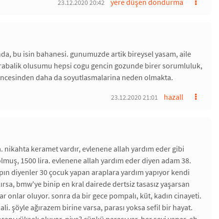
yere düşen dondurma
23.12.2020 20:42
nda, bu isin bahanesi. gunumuzde artik bireysel yasam, aile
krabalik olusumu hepsi cogu gencin gozunde birer sorumluluk,
dusuncesinden daha da soyutlasmalarina neden olmakta.
hazall
23.12.2020 21:01
da. nikahta keramet vardır, evlenene allah yardım eder gibi
olmuş, 1500 lira. evlenene allah yardım eder diyen adam 38.
pın diyenler 30 çocuk yapan araplara yardım yapıyor kendi
lırsa, bmw'ye binip en kral dairede dertsiz tasasız yaşarsan
ar onlar oluyor. sonra da bir gece pompalı, küt, kadın cinayeti.
li. şöyle ağırazem birine varsa, parası yoksa sefil bir hayat.