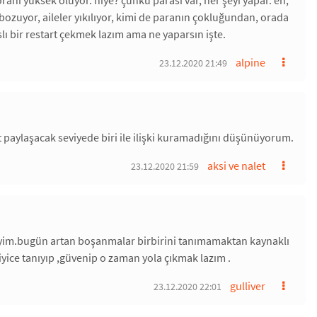
ranı yüksek oluyor. niye? çünkü parası var, her şeyi yapar. eh,
 bozuyor, aileler yıkılıyor, kimi de paranın çokluğundan, orada
lı bir restart çekmek lazım ama ne yaparsın işte.
alpine
23.12.2020 21:49
 paylaşacak seviyede biri ile ilişki kuramadığını düşünüyorum.
aksi ve nalet
23.12.2020 21:59
eyim.bugün artan boşanmalar birbirini tanımamaktan kaynaklı
 iyice tanıyıp ,güvenip o zaman yola çıkmak lazım .
gulliver
23.12.2020 22:01