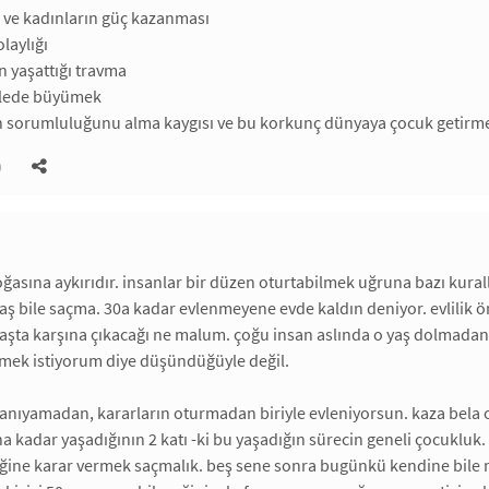
 ve kadınların güç kazanması
laylığı
in yaşattığı travma
ailede büyümek
in sorumluluğunu alma kaygısı ve bu korkunç dünyaya çocuk getirme
)
doğasına aykırıdır. insanlar bir düzen oturtabilmek uğruna bazı kura
 yaş bile saçma. 30a kadar evlenmeyene evde kaldın deniyor. evlilik
şta karşına çıkacağı ne malum. çoğu insan aslında o yaş dolmadan 
ek istiyorum diye düşündüğüyle değil.
anıyamadan, kararların oturmadan biriyle evleniyorsun. kaza bela o
a kadar yaşadığının 2 katı -ki bu yaşadığın sürecin geneli çocukluk. y
ine karar vermek saçmalık. beş sene sonra bugünkü kendine bile muhal