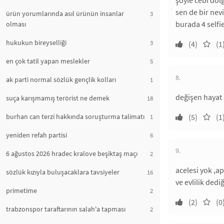
şöyle cebi dol
sen de bir nev
ürün yorumlarında asıl ürünün insanlar
3
burada 4 selfi
olması
hukukun bireyselliği
3
(4)
(1
en çok tatil yapan meslekler
5
8.
ak parti normal sözlük gençlik kolları
1
değişen hayat 
suça karışmamış terörist ne demek
18
burhan can terzi hakkında soruşturma talimatı
(5)
(1
1
yeniden refah partisi
6
9.
6 ağustos 2026 hradec kralove beşiktaş maçı
2
acelesi yok ,
sözlük kızıyla buluşacaklara tavsiyeler
16
ve evlilik ded
primetime
2
(2)
(0
trabzonspor taraftarının salah'a tapması
2