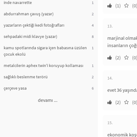
inde navarrette
1
(1)
(0
abdurrahman çavuş (yazar)
2
yazarların çektiği kedi fotoğrafları
4
13.
sehpadaki midi klavye (yazar)
8
marjinal olmak
insanların çoğ
kamu spotlarında sigara içen babasına üzülen
1
çocuk ekolü
(2)
(0
metalcilerin aphex twin'i koruyup kollaması
1
sağlıklı beslenme terörü
2
14.
çerçeve yasa
6
evet 36 yaşınd
devamı ...
(2)
(0
15.
ekonomik koşu