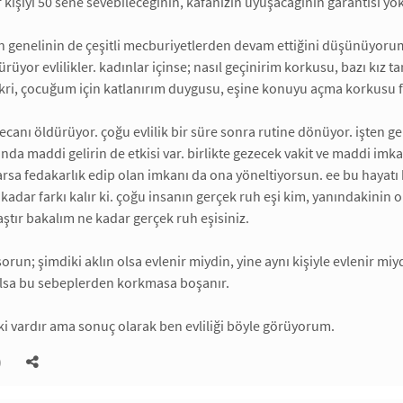
r kişiyi 50 sene sevebileceğinin, kafanızın uyuşacağının garantisi yok
erin genelinin de çeşitli mecburiyetlerden devam ettiğini düşünüyoru
rüyor evlilikler. kadınlar içinse; nasıl geçinirim korkusu, bazı kız
ikri, çocuğum için katlanırım duygusu, eşine konuyu açma korkusu fa
yecanı öldürüyor. çoğu evlilik bir süre sonra rutine dönüyor. işten ge
nda maddi gelirin de etkisi var. birlikte gezecek vakit ve maddi imk
arsa fedakarlık edip olan imkanı da ona yöneltiyorsun. ee bu hayatı 
adar farkı kalır ki. çoğu insanın gerçek ruh eşi kim, yanındakinin
aştır bakalım ne kadar gerçek ruh eşisiniz.
 sorun; şimdiki aklın olsa evlenir miydin, yine aynı kişiyle evlenir
olsa bu sebeplerden korkmasa boşanır.
i ki vardır ama sonuç olarak ben evliliği böyle görüyorum.
)