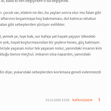
 ki, kaldı ki sen değişirken o da değişecek.
m. çocuk var, elalem ne der, bu yaştan sonra olur mu falan gibi
 taraflarının boşanmaya hoş bakmaması, dul kalınca rahatsız
lan gibi sebeplerden yürüyor evlilikler.
l, yemek ye, tvye bak, vur kafayı yat hayatı yaşıyor ülkedeki
an yok, hayat koşturmasından bir şeylere heves, güç kalmıyor.
biriyle yaşasan nolur tek yaşasan nolur, yanındaki insanın kim
 olduğu bence meçhul. imkanın olsa napardın, yanındaki
 miydin diye, yukarıdaki sebeplerden korkmasa geneli evlenmezdi
kafasızyazar
23.12.2020 23:20