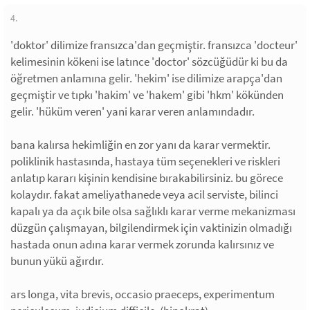
4.
'doktor' dilimize fransızca'dan geçmiştir. fransızca 'docteur'
kelimesinin kökeni ise latınce 'doctor' sözcüğüdür ki bu da
öğretmen anlamına gelir. 'hekim' ise dilimize arapça'dan
geçmiştir ve tıpkı 'hakim' ve 'hakem' gibi 'hkm' kökünden
gelir. 'hüküm veren' yani karar veren anlamındadır.
bana kalırsa hekimliğin en zor yanı da karar vermektir.
poliklinik hastasında, hastaya tüm seçenekleri ve riskleri
anlatıp kararı kişinin kendisine bırakabilirsiniz. bu görece
kolaydır. fakat ameliyathanede veya acil serviste, bilinci
kapalı ya da açık bile olsa sağlıklı karar verme mekanizması
düzgün çalışmayan, bilgilendirmek için vaktinizin olmadığı
hastada onun adına karar vermek zorunda kalırsınız ve
bunun yükü ağırdır.
ars longa, vita brevis, occasio praeceps, experimentum