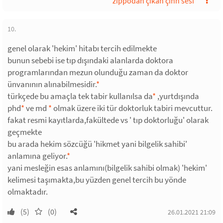
zippodan çıkan çınn sesi
10.
genel olarak 'hekim' hitabı tercih edilmekte
bunun sebebi ise tıp dışındaki alanlarda doktora
programlarından mezun olunduğu zaman da doktor
ünvanının alınabilmesidir.
*
türkçede bu amaçla tek tabir kullanılsa da
*
,yurtdışında
phd
*
ve md
*
olmak üzere iki tür doktorluk tabiri mevcuttur.
fakat resmi kayıtlarda,fakültede vs ' tıp doktorluğu' olarak
geçmekte
bu arada hekim sözcüğü 'hikmet yani bilgelik sahibi'
anlamına geliyor.
*
yani mesleğin esas anlamını(bilgelik sahibi olmak) 'hekim'
kelimesi taşımakta,bu yüzden genel tercih bu yönde
olmaktadır.
(5)
(0)
26.01.2021 21:09