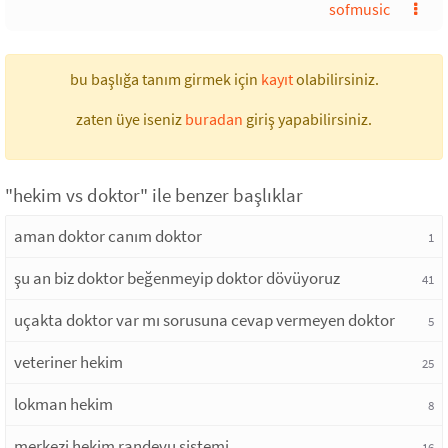
sofmusic
bu başlığa tanım girmek için
kayıt
olabilirsiniz.
zaten üye iseniz
buradan
giriş yapabilirsiniz.
"hekim vs doktor" ile benzer başlıklar
aman doktor canım doktor
1
şu an biz doktor beğenmeyip doktor dövüyoruz
41
uçakta doktor var mı sorusuna cevap vermeyen doktor
5
veteriner hekim
25
lokman hekim
8
merkezi hekim randevu sistemi
16