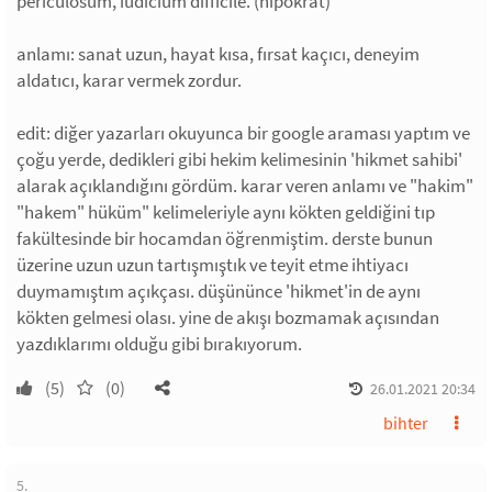
periculosum, iudicium difficile. (hipokrat)
anlamı: sanat uzun, hayat kısa, fırsat kaçıcı, deneyim
aldatıcı, karar vermek zordur.
edit: diğer yazarları okuyunca bir google araması yaptım ve
çoğu yerde, dedikleri gibi hekim kelimesinin 'hikmet sahibi'
alarak açıklandığını gördüm. karar veren anlamı ve "hakim"
"hakem" hüküm" kelimeleriyle aynı kökten geldiğini tıp
fakültesinde bir hocamdan öğrenmiştim. derste bunun
üzerine uzun uzun tartışmıştık ve teyit etme ihtiyacı
duymamıştım açıkçası. düşününce 'hikmet'in de aynı
kökten gelmesi olası. yine de akışı bozmamak açısından
yazdıklarımı olduğu gibi bırakıyorum.
(5)
(0)
26.01.2021 20:34
bihter
5.