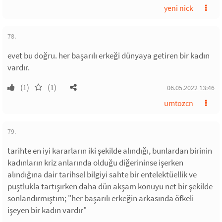
yeni nick
78.
evet bu doğru. her başarılı erkeği dünyaya getiren bir kadın
vardır.
(1)
(1)
06.05.2022 13:46
umtozcn
79.
tarihte en iyi kararların iki şekilde alındığı, bunlardan birinin
kadınların kriz anlarında olduğu diğerininse işerken
alındığına dair tarihsel bilgiyi sahte bir entelektüellik ve
puştlukla tartışırken daha dün akşam konuyu net bir şekilde
sonlandırmıştım; "her başarılı erkeğin arkasında öfkeli
işeyen bir kadın vardır"