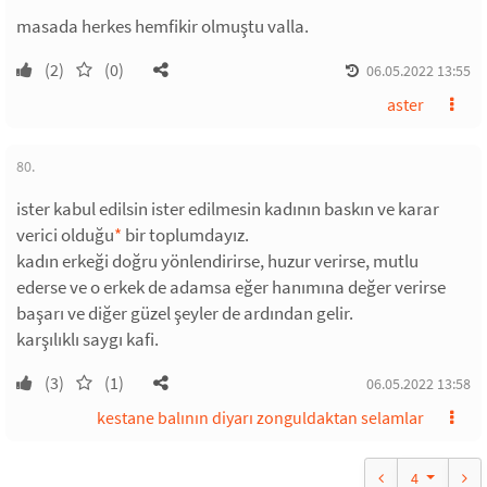
masada herkes hemfikir olmuştu valla.
(2)
(0)
06.05.2022 13:55
aster
80.
ister kabul edilsin ister edilmesin kadının baskın ve karar
verici olduğu
*
bir toplumdayız.
kadın erkeği doğru yönlendirirse, huzur verirse, mutlu
ederse ve o erkek de adamsa eğer hanımına değer verirse
başarı ve diğer güzel şeyler de ardından gelir.
karşılıklı saygı kafi.
(3)
(1)
06.05.2022 13:58
kestane balının diyarı zonguldaktan selamlar
4