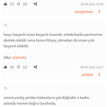
(3)
(0)
29.04.2022 23:03
boogieman
74.
hayır başarılı insan başarılı insandır, erkek/kadın partnerine
destek olabilir ama buna ihtiyaç olmadan da insan çok
başarılı olabilir.
(bkz:
atatürk
)
(6)
(2)
06.05.2022 13:27
plottek
75.
resme yanlış yerden bakanların gördüğüdür o kadın.
aslında resmin doğru tarafında,