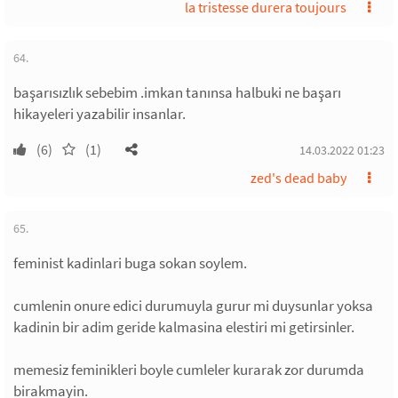
la tristesse durera toujours
64.
başarısızlık sebebim .imkan tanınsa halbuki ne başarı
hikayeleri yazabilir insanlar.
(6)
(1)
14.03.2022 01:23
zed's dead baby
65.
feminist kadinlari buga sokan soylem.
cumlenin onure edici durumuyla gurur mi duysunlar yoksa
kadinin bir adim geride kalmasina elestiri mi getirsinler.
memesiz feminikleri boyle cumleler kurarak zor durumda
birakmayin.