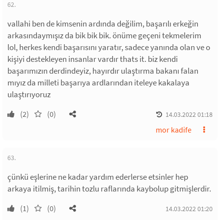
62.
vallahi ben de kimsenin ardında değilim, başarılı erkeğin
arkasındaymışız da bik bik bik. önüme geçeni tekmelerim
lol, herkes kendi başarısını yaratır, sadece yanında olan ve o
kişiyi destekleyen insanlar vardır thats it. biz kendi
başarımızın derdindeyiz, hayırdır ulaştırma bakanı falan
mıyız da milleti başarıya ardlarından iteleye kakalaya
ulaştırıyoruz
(2)
(0)
14.03.2022 01:18
mor kadife
63.
çünkü eşlerine ne kadar yardım ederlerse etsinler hep
arkaya itilmiş, tarihin tozlu raflarında kaybolup gitmişlerdir.
(1)
(0)
14.03.2022 01:20