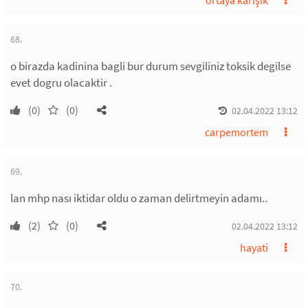
ortaya karışık
68.
o birazda kadinina bagli bur durum sevgiliniz toksik degilse
evet dogru olacaktir .
(0)
(0)
02.04.2022 13:12
carpemortem
69.
lan mhp nası iktidar oldu o zaman delirtmeyin adamı..
(2)
(0)
02.04.2022 13:12
hayati
70.