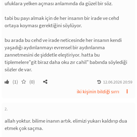
ufuklara yelken açması anlamında da güzel bir söz.
tabi bu payı almak için de her insanın bir irade ve cehd
ortaya koyması gerektiğini söylüyor.
bu arada bu cehd ve irade neticesinde her insanın kendi
yaşadığı aydınlanmayı evrensel bir aydınlanma
zannetmesini de şiddetle eleştiriyor. hatta bu
tiplemelere"git biraz daha oku zır cahil" babında söylediği
sözler de var.
(1)
(0)
12.06.2026 20:59
iki kişinin bildiği sırrı
2.
allah yoktur. bilime inanın artık. elimizi yukarı kaldırıp dua
etmek çok saçma.