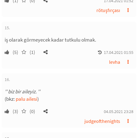
(1)
(0)
17.04.2021 01:52
rötuşfırçası
15.
iş olarak görmeyecek kadar tutkulu olmak.
(5)
(1)
17.04.2021 01:55
levha
16.
'' biz bir aileyiz. ''
(bkz:
palu ailesi
)
(3)
(0)
04.05.2021 23:28
judgeofthenights