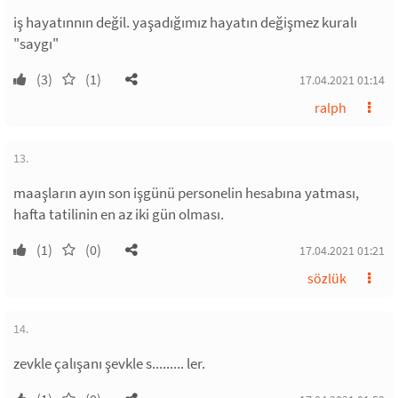
iş hayatınnın değil. yaşadığımız hayatın değişmez kuralı
"saygı"
(3)
(1)
17.04.2021 01:14
ralph
13.
maaşların ayın son işgünü personelin hesabına yatması,
hafta tatilinin en az iki gün olması.
(1)
(0)
17.04.2021 01:21
sözlük
14.
zevkle çalışanı şevkle s......... ler.