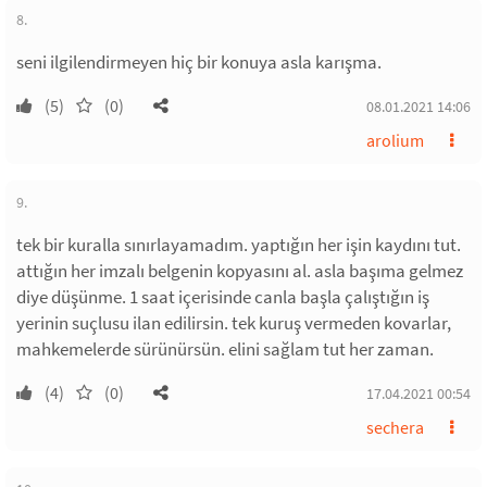
8.
seni ilgilendirmeyen hiç bir konuya asla karışma.
(5)
(0)
08.01.2021 14:06
arolium
9.
tek bir kuralla sınırlayamadım. yaptığın her işin kaydını tut.
attığın her imzalı belgenin kopyasını al. asla başıma gelmez
diye düşünme. 1 saat içerisinde canla başla çalıştığın iş
yerinin suçlusu ilan edilirsin. tek kuruş vermeden kovarlar,
mahkemelerde sürünürsün. elini sağlam tut her zaman.
(4)
(0)
17.04.2021 00:54
sechera