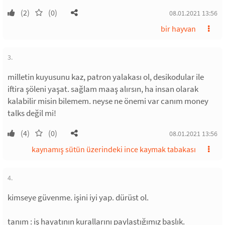
(2)
(0)
08.01.2021 13:56
bir hayvan
3.
milletin kuyusunu kaz, patron yalakası ol, desikodular ile
iftira şöleni yaşat. sağlam maaş alırsın, ha insan olarak
kalabilir misin bilemem. neyse ne önemi var canım money
talks değil mi!
(4)
(0)
08.01.2021 13:56
kaynamış sütün üzerindeki ince kaymak tabakası
4.
kimseye güvenme. işini iyi yap. dürüst ol.
tanım : iş hayatının kurallarını paylaştığımız başlık.