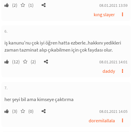
(2)
(1)
08.01.2021 13:59
kıng slayer
6.
iş kanunu'nu çok iyi öğren hatta ezberle..hakkını yedikleri
zaman tazminat alıp çıkabilmen için çok faydası olur.
(12)
(2)
08.01.2021 14:01
daddy
7.
her şeyi bil ama kimseye çaktırma
(3)
(0)
08.01.2021 14:05
doremilallala