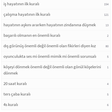
iş hayatının ilk kuralı
154
çalışma hayatının ilk kuralı
121
hayatının aşkını ararken hayatının zindanına düşmek
13
başarılı olmanın en önemli kuralı
2
dış görünüş önemli değil önemli olan fikirleri diyen kız
80
oyunculukta ses mi önemli mimik mi önemli sorunsalı
5
köşeyi dönmek önemli değil önemli olan gönül köşelerini
1
dönmek
20 saat kuralı
4
ters çaba kuralı
5
4s kuralı
6