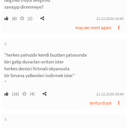
değmez miydi sevgimiz
savaşıp direnmeye?
(8)
(2)
21.12.2020 20:45
may we meet again
2.
“herkes yalnızdır kendi buzdan şatosunda
biri gelip duvarları eritsin ister
herkes denizci fırtınalı okyanusta
bir limana yelkenleri indirmek ister”
*
(16)
(4)
21.12.2020 20:49
tenturdiyot
3.