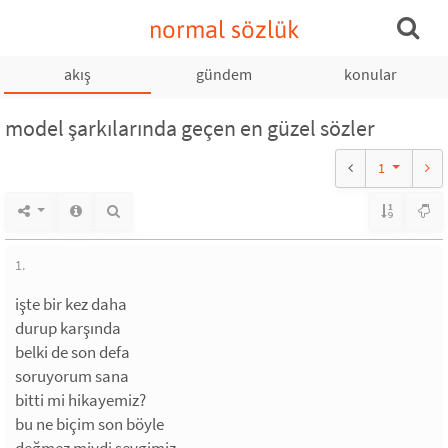
normal sözlük
akış
gündem
konular
model şarkılarında geçen en güzel sözler
1
1.
işte bir kez daha
durup karşında
belki de son defa
soruyorum sana
bitti mi hikayemiz?
bu ne biçim son böyle