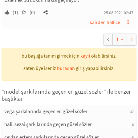
özlemek bu dokunmakla geçmiyor.
(1)
(0)
25.08.2021 02:47
sairden hallice
1
bu başlığa tanım girmek için
kayıt
olabilirsiniz.
zaten üye iseniz
buradan
giriş yapabilirsiniz.
"model şarkılarında geçen en güzel sözler" ile benzer
başlıklar
vega şarkılarında geçen en güzel sözler
37
halil sezai şarkılarında geçen güzel sözler
6
ceylan ertem şarkılarında geçen güzel sözler
6