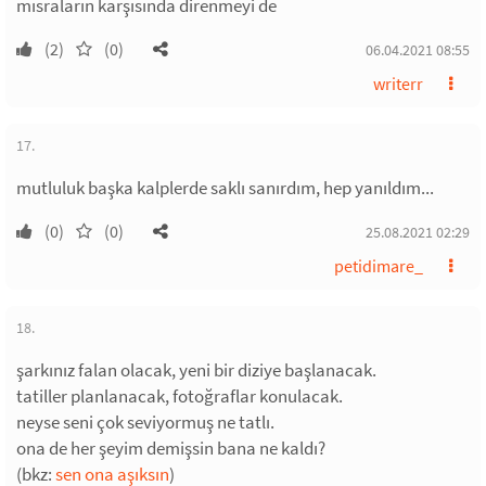
mısraların karşısında direnmeyi de
(2)
(0)
06.04.2021 08:55
writerr
17.
mutluluk başka kalplerde saklı sanırdım, hep yanıldım...
(0)
(0)
25.08.2021 02:29
petidimare_
18.
şarkınız falan olacak, yeni bir diziye başlanacak.
tatiller planlanacak, fotoğraflar konulacak.
neyse seni çok seviyormuş ne tatlı.
ona de her şeyim demişsin bana ne kaldı?
(bkz:
sen ona aşıksın
)