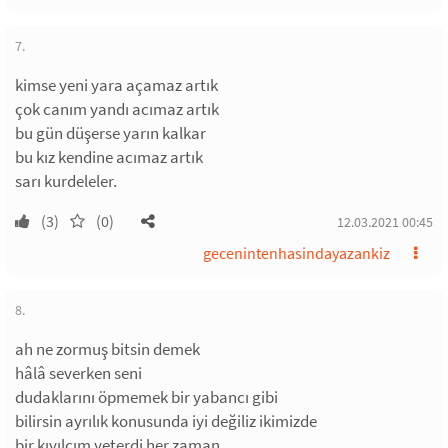
7.
kimse yeni yara açamaz artık
çok canım yandı acımaz artık
bu gün düşerse yarın kalkar
bu kız kendine acımaz artık
sarı kurdeleler.
(3)
(0)
12.03.2021 00:45
gecenintenhasindayazankiz
8.
ah ne zormuş bitsin demek
hâlâ severken seni
dudaklarını öpmemek bir yabancı gibi
bilirsin ayrılık konusunda iyi değiliz ikimizde
bir kıvılcım yeterdi her zaman