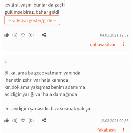
levlâ sil yaşını bunlar da geçti
gülümse biraz, bahar geldi
(6)
(0)
04.01.2021 12:59
dahavakitvar
6.
öl, kal ama bu gece yatmam yanında
ihanetin zehri var hala kanında
kır, dök ama yakışmaz benim adamıma
acizliğin yarığı var hala damağında
en sevdiğim şarkısıdır. bize susmak yakışır.
(6)
(0)
12.03.2021 00:36
fakabastı