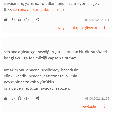
savaşmam, yarışmam, kalbim onunla çarpıyorsa eğer.
(bkz:
sen ona aşıksın(kabullenme)
)
(3)
(2)
03.04.2021 21:24
uzayda dolaşan güvercin
13.
sen ona aşıksın çok sevdiğim şarkılarından biridir. şu sözleri
hangi ayrılığa fon müziği yapsan sırıtmaz.
umarım onu annene, sevdirmeyi becerirsin.
çünkü kendisi benden, haz etmezdi bilirsin.
neyse biz de taktık o yüzükleri
ona da verme, tutamayacağın sözleri.
(3)
(1)
03.04.2021 21:25
yaykadını