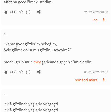
affet bu gece ölmek istedim.
(11)
(1)
21.12.2020 20:50
ice
4.
"kamaşıyor gözlerim bebeğim,
öyle gülmek olur mu gözünü seveyim?"
model grubunun
mey
şarksında geçen cümlelerdir.
(17)
(1)
04.01.2021 12:57
son feci mars
5.
levlâ gözünde yaşlarla vazgeçti
levlâ gözünde yaşlarla vazgeçti