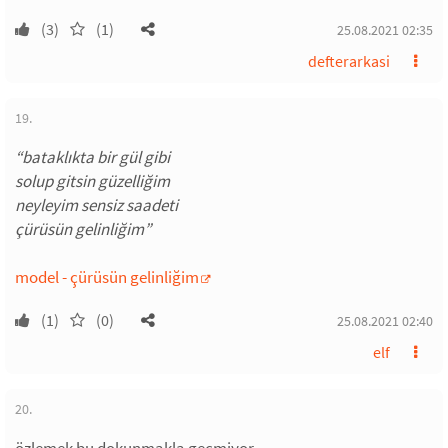
(3)
(1)
25.08.2021 02:35
defterarkasi
19.
“bataklıkta bir gül gibi
solup gitsin güzelliğim
neyleyim sensiz saadeti
çürüsün gelinliğim”
model - çürüsün gelinliğim
(1)
(0)
25.08.2021 02:40
elf
20.