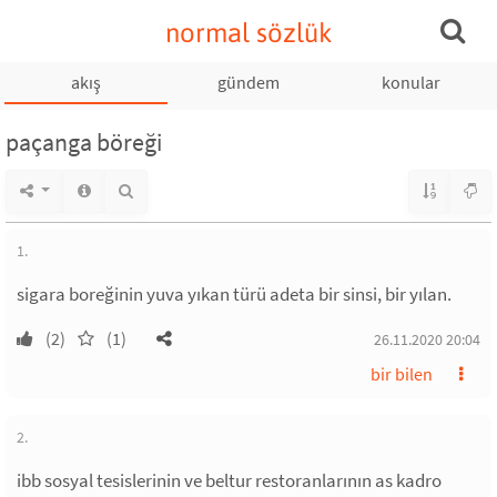
normal sözlük
akış
gündem
konular
paçanga böreği
1.
sigara boreğinin yuva yıkan türü adeta bir sinsi, bir yılan.
(2)
(1)
26.11.2020 20:04
bir bilen
2.
ibb sosyal tesislerinin ve beltur restoranlarının as kadro