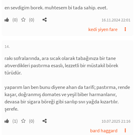
en sevdigim borek. muhtesem bi tada sahip. evet.
(0)
(0)
16.11.2024 22:01
kedi yiyen fare
14.
rakı sofralarında, ara sıcak olarak tabağınıza bir tane
atıverdikleri pastırma esaslı, lezzetli bir müstakil börek
türüdür.
yaparım lan ben bunu diyene ahan da tarifi; pastırma, rende
kaşar, doğranmış domates ve yeşil biber harmanlanır,
devasa bir sigara böreği gibi sarılıp sıvı yağda kızartılır.
şerefe.
(1)
(0)
10.07.2025 21:16
bard haggard