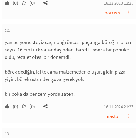
(0)
(0)
18.12.2023 12:25
borris x
12.
yav bu yemekteyiz saçmalığı öncesi paçanga böreğini bilen
sayısı 16 bin türk vatandaşından ibaretti. sonra bir popüler
oldu, rezalet ötesi bir dönemdi.
börek dediğin, içi tek ana malzemeden oluşur. gidin pizza
yiyin. börek üstünden şova gerek yok.
bir boka da benzemiyordu zaten.
(0)
(0)
16.11.2024 21:37
mastor
13.