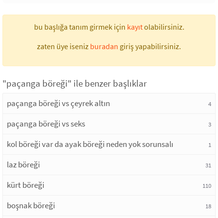
bu başlığa tanım girmek için
kayıt
olabilirsiniz.
zaten üye iseniz
buradan
giriş yapabilirsiniz.
"paçanga böreği" ile benzer başlıklar
paçanga böreği vs çeyrek altın
4
paçanga böreği vs seks
3
kol böreği var da ayak böreği neden yok sorunsalı
1
laz böreği
31
kürt böreği
110
boşnak böreği
18