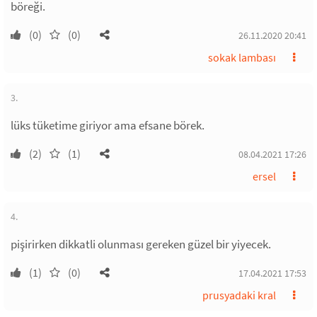
böreği.
(0)
(0)
26.11.2020 20:41
sokak lambası
3.
lüks tüketime giriyor ama efsane börek.
(2)
(1)
08.04.2021 17:26
ersel
4.
pişirirken dikkatli olunması gereken güzel bir yiyecek.
(1)
(0)
17.04.2021 17:53
prusyadaki kral