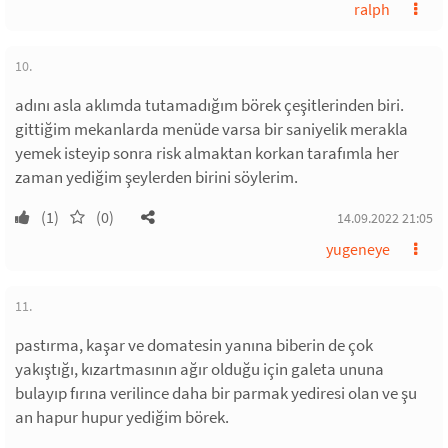
ralph
10.
adını asla aklımda tutamadığım börek çeşitlerinden biri.
gittiğim mekanlarda menüde varsa bir saniyelik merakla
yemek isteyip sonra risk almaktan korkan tarafımla her
zaman yediğim şeylerden birini söylerim.
(1)
(0)
14.09.2022 21:05
yugeneye
11.
pastırma, kaşar ve domatesin yanına biberin de çok
yakıştığı, kızartmasının ağır olduğu için galeta ununa
bulayıp fırına verilince daha bir parmak yediresi olan ve şu
an hapur hupur yediğim börek.