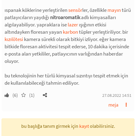
ıspanak köklerine yerleştirilen
sensör
ler, özellikle
mayın
türü
patlayıcıların yaydığı
nitroaromatik
adlı kimyasalları
algılayabiliyor. yapraklara ise
lazer
ışığının etkisi
altındayken floresan yayan
karbon
tüpler yerleştiriliyor. bir
kızılötesi
kamera sürekli olarak bitkiyi izliyor. eğer kamera
bitkide floresan aktivitesi tespit ederse, 10 dakika içerisinde
e-posta alan yetkililer, patlayıcının varlığından haberdar
oluyor.
bu teknolojinin her türlü kimyasal sızıntıyı tespit etmek için
de kullanılabileceği tahmin ediliyor.
(6)
(1)
27.08.2022 14:51
meja
bu başlığa tanım girmek için
kayıt
olabilirsiniz.