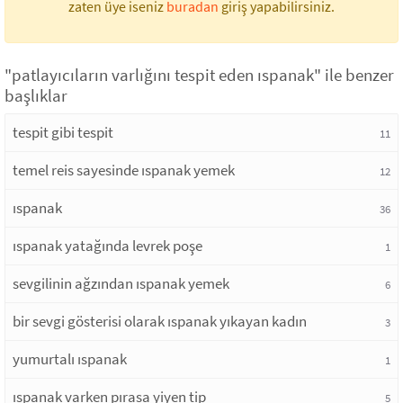
zaten üye iseniz
buradan
giriş yapabilirsiniz.
"patlayıcıların varlığını tespit eden ıspanak" ile benzer
başlıklar
tespit gibi tespit
11
temel reis sayesinde ıspanak yemek
12
ıspanak
36
ıspanak yatağında levrek poşe
1
sevgilinin ağzından ıspanak yemek
6
bir sevgi gösterisi olarak ıspanak yıkayan kadın
3
yumurtalı ıspanak
1
ıspanak varken pırasa yiyen tip
5