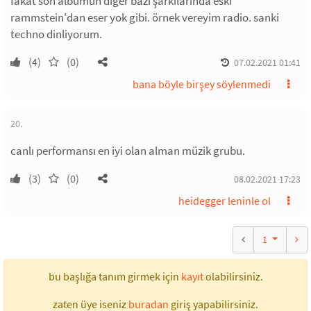
fakat son albümün diğer bazı şarkılarında eski
rammstein'dan eser yok gibi. örnek vereyim radio. sanki
techno dinliyorum.
(4)
(0)
07.02.2021 01:41
bana böyle birşey söylenmedi
20.
canlı performansı en iyi olan alman müzik grubu.
(3)
(0)
08.02.2021 17:23
heidegger leninle ol
1
bu başlığa tanım girmek için
kayıt
olabilirsiniz.
zaten üye iseniz
buradan
giriş yapabilirsiniz.