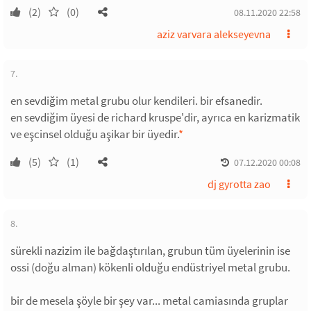
(2)
(0)
08.11.2020 22:58
aziz varvara alekseyevna
7.
en sevdiğim metal grubu olur kendileri. bir efsanedir.
en sevdiğim üyesi de richard kruspe'dir, ayrıca en karizmatik
ve eşcinsel olduğu aşikar bir üyedir.
*
(5)
(1)
07.12.2020 00:08
dj gyrotta zao
8.
sürekli nazizim ile bağdaştırılan, grubun tüm üyelerinin ise
ossi (doğu alman) kökenli olduğu endüstriyel metal grubu.
bir de mesela şöyle bir şey var... metal camiasında gruplar