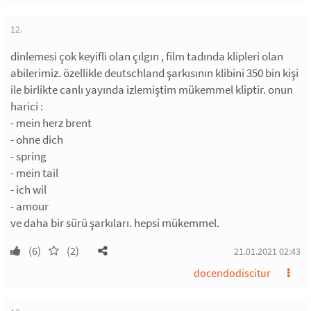
12.
dinlemesi çok keyifli olan çılgın , film tadında klipleri olan
abilerimiz. özellikle deutschland şarkısının klibini 350 bin kişi
ile birlikte canlı yayında izlemiştim mükemmel kliptir. onun
harici :
- mein herz brent
- ohne dich
- spring
- mein tail
- ich wil
- amour
ve daha bir sürü şarkıları. hepsi mükemmel.
(6)
(2)
21.01.2021 02:43
docendodiscitur