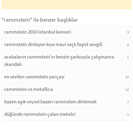
"rammstein" ile benzer başlıklar
rammstein 2010 istanbul konseri
3
rammstein dinleyen kısa mavi saçlı faşist sevgili
2
arabaların rammstein'ın benzin şarkısıyla çalışmama
1
skandalı
en sevilen rammstein parçası
17
rammstein vs metallica
12
bazen aşık veysel bazen rammstein dinlemek
7
düğünde rammstein çalan metalci
1