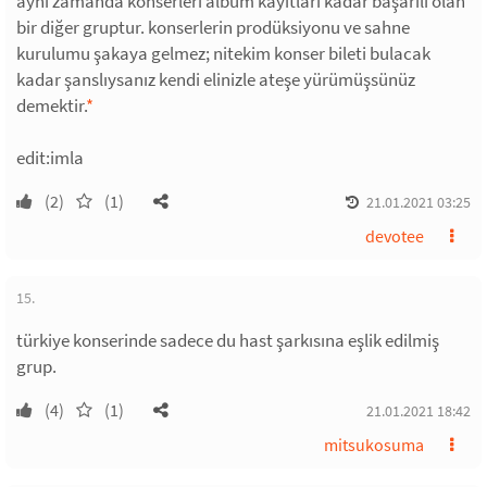
aynı zamanda konserleri albüm kayıtları kadar başarılı olan
bir diğer gruptur. konserlerin prodüksiyonu ve sahne
kurulumu şakaya gelmez; nitekim konser bileti bulacak
kadar şanslıysanız kendi elinizle ateşe yürümüşsünüz
demektir.
*
edit:imla
(2)
(1)
21.01.2021 03:25
devotee
15.
türkiye konserinde sadece du hast şarkısına eşlik edilmiş
grup.
(4)
(1)
21.01.2021 18:42
mitsukosuma