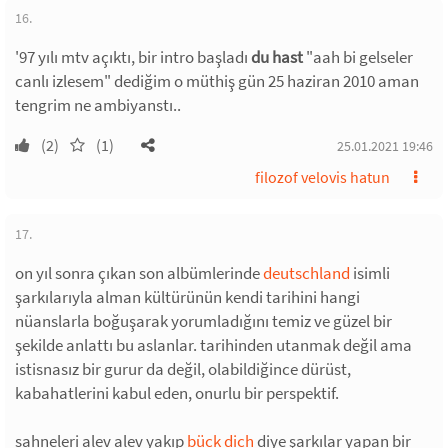
16.
'97 yılı mtv açıktı, bir intro başladı
du hast
"aah bi gelseler
canlı izlesem" dediğim o müthiş gün 25 haziran 2010 aman
tengrim ne ambiyanstı..
(2)
(1)
25.01.2021 19:46
filozof velovis hatun
17.
on yıl sonra çıkan son albümlerinde
deutschland
isimli
şarkılarıyla alman kültürünün kendi tarihini hangi
nüanslarla boğuşarak yorumladığını temiz ve güzel bir
şekilde anlattı bu aslanlar. tarihinden utanmak değil ama
istisnasız bir gurur da değil, olabildiğince dürüst,
kabahatlerini kabul eden, onurlu bir perspektif.
sahneleri alev alev yakıp
bück dich
diye şarkılar yapan bir