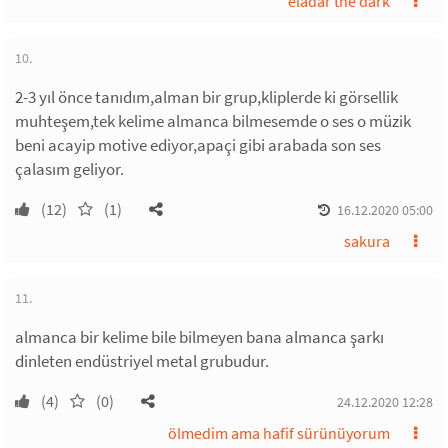
eladar the dark
10.
2-3 yıl önce tanıdım,alman bir grup,kliplerde ki görsellik
muhteşem,tek kelime almanca bilmesemde o ses o müzik
beni acayip motive ediyor,apaçi gibi arabada son ses
çalasım geliyor.
(12)
(1)
16.12.2020 05:00
sakura
11.
almanca bir kelime bile bilmeyen bana almanca şarkı
dinleten endüstriyel metal grubudur.
(4)
(0)
24.12.2020 12:28
ölmedim ama hafif sürünüyorum