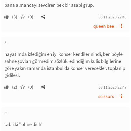
bana almancayı sevdiren pek bir asabi grup.
(3)
(0)
08.11.2020 22:43
queen bee
5.
hayatımda izlediğim en iyi konser kendilerinindi, ben böyle
sahne şovları görmedim sözlük. edindiğim kulis bilgilerine
göre yakın zamanda istanbul’da konser verecekler. toplanıp
gidilesi.
(2)
(0)
08.11.2020 22:47
scissors
6.
tabii ki ''ohne dich''