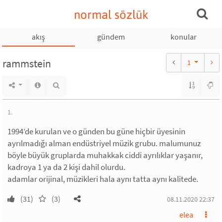
normal sözlük
akış
gündem
konular
rammstein
1
1.
1994’de kurulan ve o günden bu güne hiçbir üyesinin
ayrılmadığı alman endüstriyel müzik grubu. malumunuz
böyle büyük gruplarda muhakkak ciddi ayrılıklar yaşanır,
kadroya 1 ya da 2 kişi dahil olurdu.
adamlar orijinal, müzikleri hala aynı tatta aynı kalitede.
(31)
(3)
08.11.2020 22:37
elea