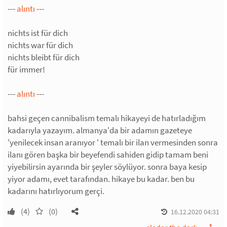
---
alıntı
---
nichts ist für dich
nichts war für dich
nichts bleibt für dich
für immer!
---
alıntı
---
bahsi geçen cannibalism temalı hikayeyi de hatırladığım
kadarıyla yazayım. almanya'da bir adamın gazeteye
'yenilecek insan aranıyor ' temalı bir ilan vermesinden sonra
ilanı gören başka bir beyefendi sahiden gidip tamam beni
yiyebilirsin ayarında bir şeyler söylüyor. sonra baya kesip
yiyor adamı, evet tarafından. hikaye bu kadar. ben bu
kadarını hatırlıyorum gerçi.
(4)
(0)
16.12.2020 04:31