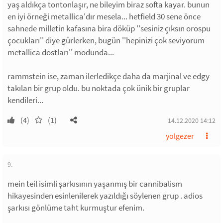
yaş aldıkça tontonlaşır, ne bileyim biraz softa kayar. bunun
en iyi örneği metallica'dır mesela... hetfield 30 sene önce
sahnede milletin kafasına bira döküp ''sesiniz çıksın orospu
çocukları'' diye gürlerken, bugün ''hepinizi çok seviyorum
metallica dostları'' modunda...
rammstein ise, zaman ilerledikçe daha da marjinal ve edgy
takılan bir grup oldu. bu noktada çok ünik bir gruplar
kendileri...
(4)
(1)
14.12.2020 14:12
yolgezer
9.
mein teil isimli şarkısının yaşanmış bir cannibalism
hikayesinden esinlenilerek yazıldığı söylenen grup . adios
şarkısı gönlüme taht kurmuştur efenim.