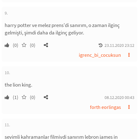
9.
harry potter ve melez prens'di sanırım, o zaman ilginç
gelmişti, şimdi daha da ilginç geliyor.
(0)
(0)
23.11.2020 23:12
igrenc_bi_cocuksun
10.
the lion king.
(1)
(0)
08.12.2020 00:43
forth eorlingas
11.
sevimli kahramanlar filmiydi sanırım lebron james in