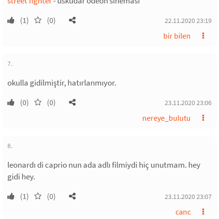
street fighter
- üsküdar odeon sineması
(1)
(0)
22.11.2020 23:19
bir bilen
7.
okulla gidilmiştir, hatırlanmıyor.
(0)
(0)
23.11.2020 23:06
nereye_bulutu
8.
leonardı di caprio nun ada adlı filmiydi hiç unutmam. hey
gidi hey.
(1)
(0)
23.11.2020 23:07
canc