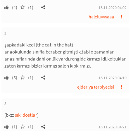
(4)
(1)
18.11.2020 04:02
haleluyyyaaa
2.
şapkadaki kedi (the cat in the hat)
anaokulunda sınıfla beraber gitmiştik.tabi o zamanlar
anasınıflarında dahi önlük vardı.rengide kırmızı idi.koltuklar
zaten kırmızı bizler kırmızı salon kıpkırmızı.
(5)
(1)
18.11.2020 04:10
ejderiya terbiyecisi
3.
(bkz:
sıkı dostlar
)
(1)
(1)
18.11.2020 04:21