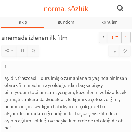
normal sözlük
akış
gündem
konular
sinemada izlenen ilk film
1
1.
ayıdır. frnszcasi: l'ours imiş.o zamanlar altı yaşında bir insan
olarak filmin adının ayı olduğundan başka bi şey
bilmiyodum tabi.amcam, yengem, kuzenlerim ve biz ailecek
gitmiştik ankara'da .kucakta izlediğimi ve çok sevdiğimi,
hepimizin çok sevdiğini hatırlıyorum.çok güzel bir
akşamdı.sonradan öğrendiğim bir başka şeyse filmdeki
ayınin eğitimli olduğu ve başka filmlerde de rol aldığıdır.ah
be!