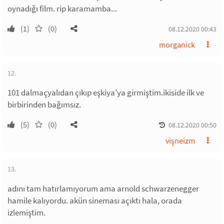
oynadığı film. rip karamamba...
(1)
(0)
08.12.2020 00:43
morganick
12.
101 dalmaçyalıdan çıkıp eşkiya'ya girmiştim.ikiside ilk ve
birbirinden bağımsız.
(5)
(0)
08.12.2020 00:50
vişneizm
13.
adını tam hatırlamıyorum ama arnold schwarzenegger
hamile kalıyordu. akün sineması açıktı hala, orada
izlemiştim.