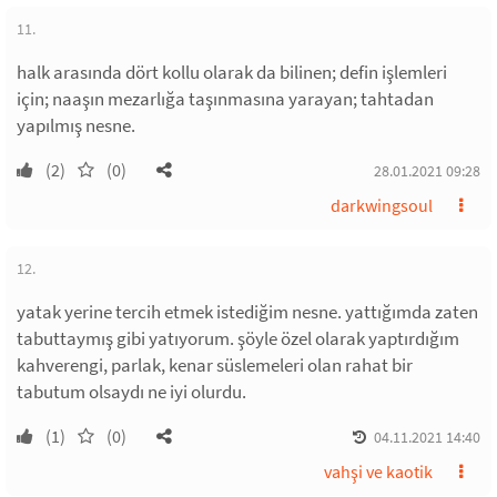
11.
halk arasında dört kollu olarak da bilinen; defin işlemleri
için; naaşın mezarlığa taşınmasına yarayan; tahtadan
yapılmış nesne.
(2)
(0)
28.01.2021 09:28
darkwingsoul
12.
yatak yerine tercih etmek istediğim nesne. yattığımda zaten
tabuttaymış gibi yatıyorum. şöyle özel olarak yaptırdığım
kahverengi, parlak, kenar süslemeleri olan rahat bir
tabutum olsaydı ne iyi olurdu.
(1)
(0)
04.11.2021 14:40
vahşi ve kaotik