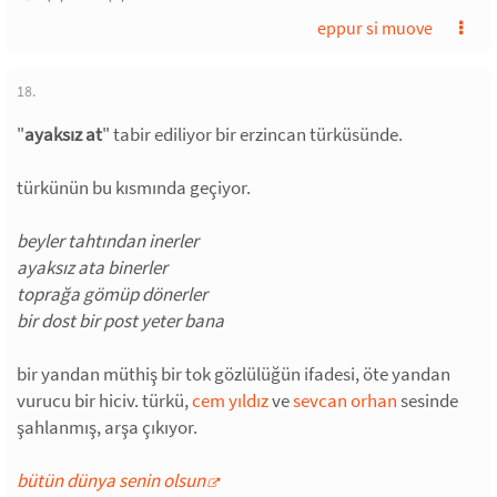
eppur si muove
18.
"
ayaksız at
" tabir ediliyor bir erzincan türküsünde.
türkünün bu kısmında geçiyor.
beyler tahtından inerler
ayaksız ata binerler
toprağa gömüp dönerler
bir dost bir post yeter bana
bir yandan müthiş bir tok gözlülüğün ifadesi, öte yandan
vurucu bir hiciv. türkü,
cem yıldız
ve
sevcan orhan
sesinde
şahlanmış, arşa çıkıyor.
bütün dünya senin olsun