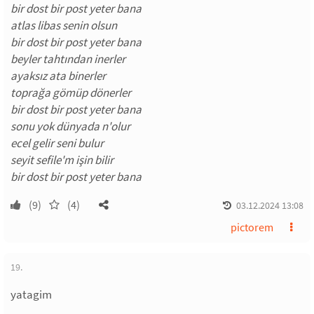
bir dost bir post yeter bana
atlas libas senin olsun
bir dost bir post yeter bana
beyler tahtından inerler
ayaksız ata binerler
toprağa gömüp dönerler
bir dost bir post yeter bana
sonu yok dünyada n'olur
ecel gelir seni bulur
seyit sefile'm işin bilir
bir dost bir post yeter bana
(9)
(4)
03.12.2024 13:08
pictorem
19.
yatagim