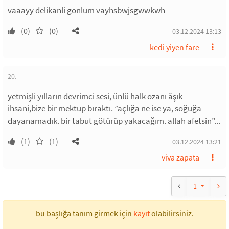
vaaayy delikanli gonlum vayhsbwjsgwwkwh
(0)
(0)
03.12.2024 13:13
kedi yiyen fare
20.
yetmişli yılların devrimci sesi, ünlü halk ozanı âşık
ihsani,bize bir mektup bıraktı. ”açlığa ne ise ya, soğuğa
dayanamadık. bir tabut götürüp yakacağım. allah afetsin”...
(1)
(1)
03.12.2024 13:21
viva zapata
1
bu başlığa tanım girmek için
kayıt
olabilirsiniz.