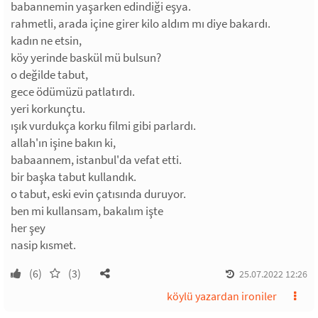
babannemin yaşarken edindiği eşya.
rahmetli, arada içine girer kilo aldım mı diye bakardı.
kadın ne etsin,
köy yerinde baskül mü bulsun?
o değilde tabut,
gece ödümüzü patlatırdı.
yeri korkunçtu.
ışık vurdukça korku filmi gibi parlardı.
allah'ın işine bakın ki,
babaannem, istanbul'da vefat etti.
bir başka tabut kullandık.
o tabut, eski evin çatısında duruyor.
ben mi kullansam, bakalım işte
her şey
nasip kısmet.
(6)
(3)
25.07.2022 12:26
köylü yazardan ironiler