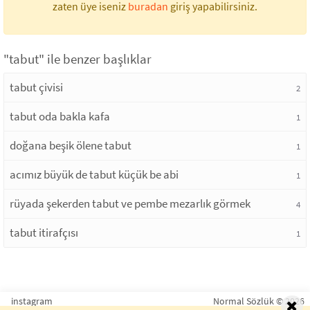
zaten üye iseniz
buradan
giriş yapabilirsiniz.
"tabut" ile benzer başlıklar
tabut çivisi
2
tabut oda bakla kafa
1
doğana beşik ölene tabut
1
acımız büyük de tabut küçük be abi
1
rüyada şekerden tabut ve pembe mezarlık görmek
4
tabut itirafçısı
1
instagram
Normal Sözlük © 2026