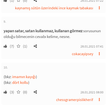
(1)
(0)
28.01.2021 07:22
kaynamış sütün üzerindeki ince kaymak tabakası
9.
yapan satar, satan kullanmaz, kullanan görmez
sorusunun
olduğu bilmecenin cevabı kelime, nesne.
(7)
(1)
28.01.2021 07:41
cokacayipsey
10.
(bkz:
imamın kayığı
)
(bkz:
dört kollu
)
(3)
(0)
28.01.2021 08:00
chessgramerpislikherif