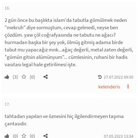
16.
2 gün önce bu başlıkta islam'da tabutla gömülmek neden
"mekruh" diye sormuştum, cevap gelmedi, neyse ben
çözdüm. yaw çöl coğrafyasında ne tabutu ne ağacı?
hurmadan başka bir şey yok, ölmüş gitmiş adama birde
tabut mu yapacağız mnk...ağaç değerli, metal zaten değerli,
"gömün gitsin alümünyum"... cümlesinin, ruhani bir hadis
vasıtası legal hale getirilmesi işte.
(3)
(0)
27.07.2022 09:30
kelenderis
17.
tahtadan yapılan ve öznesini hiç ilgilendirmeyen taşıma
çantasıdır.
(0)
(0)
07.05.2023 13:34