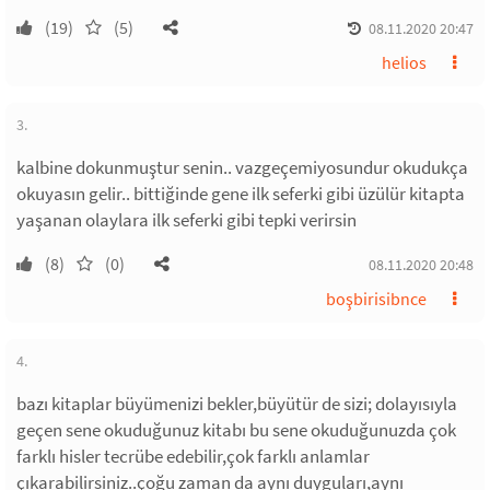
(19)
(5)
08.11.2020 20:47
helios
3.
kalbine dokunmuştur senin.. vazgeçemiyosundur okudukça
okuyasın gelir.. bittiğinde gene ilk seferki gibi üzülür kitapta
yaşanan olaylara ilk seferki gibi tepki verirsin
(8)
(0)
08.11.2020 20:48
boşbirisibnce
4.
bazı kitaplar büyümenizi bekler,büyütür de sizi; dolayısıyla
geçen sene okuduğunuz kitabı bu sene okuduğunuzda çok
farklı hisler tecrübe edebilir,çok farklı anlamlar
çıkarabilirsiniz..çoğu zaman da aynı duyguları,aynı