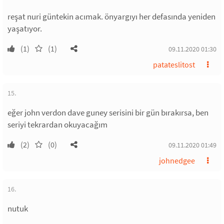
reşat nuri güntekin acımak. önyargıyı her defasında yeniden
yaşatıyor.
(1)
(1)
09.11.2020 01:30
patateslitost
15.
eğer john verdon dave guney serisini bir gün bırakırsa, ben
seriyi tekrardan okuyacağım
(2)
(0)
09.11.2020 01:49
johnedgee
16.
nutuk