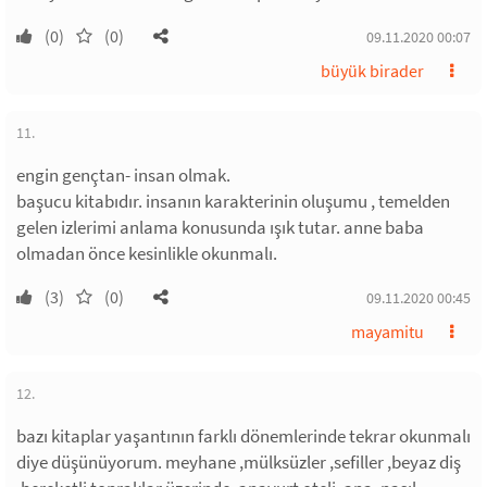
(0)
(0)
09.11.2020 00:07
büyük birader
11.
engin gençtan- insan olmak.
başucu kitabıdır. insanın karakterinin oluşumu , temelden
gelen izlerimi anlama konusunda ışık tutar. anne baba
olmadan önce kesinlikle okunmalı.
(3)
(0)
09.11.2020 00:45
mayamitu
12.
bazı kitaplar yaşantının farklı dönemlerinde tekrar okunmalı
diye düşünüyorum. meyhane ,mülksüzler ,sefiller ,beyaz diş