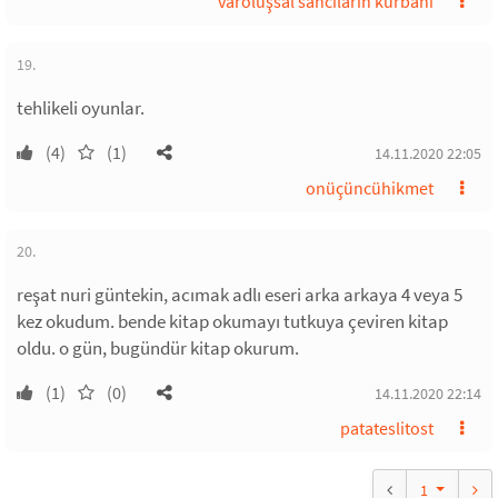
varoluşsal sancıların kurbanı
19.
tehlikeli oyunlar.
(4)
(1)
14.11.2020 22:05
onüçüncühikmet
20.
reşat nuri güntekin, acımak adlı eseri arka arkaya 4 veya 5
kez okudum. bende kitap okumayı tutkuya çeviren kitap
oldu. o gün, bugündür kitap okurum.
(1)
(0)
14.11.2020 22:14
patateslitost
1