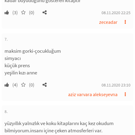
kadar büyüdüğünü gösteren kitaptır
(3)
(0)
08.11.2020 22:25
zeceadar
7.
maksim gorki-çocukluğum
simyacı
küçük prens
yeşilin kızı anne
(4)
(0)
08.11.2020 23:10
aziz varvara alekseyevna
8.
yüzyıllık yalnızlık ve koku kitaplarını kaç kez okudum
bilmiyorum.insanı içine çeken atmosferleri var.