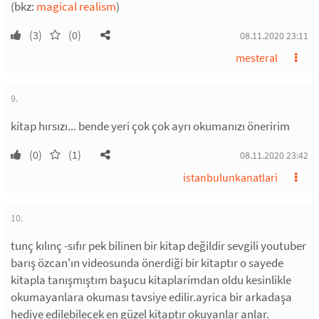
(bkz:
magical realism
)
(3)
(0)
08.11.2020 23:11
mesteral
9.
kitap hırsızı... bende yeri çok çok ayrı okumanızı öneririm
(0)
(1)
08.11.2020 23:42
istanbulunkanatlari
10.
tunç kılınç -sıfır pek bilinen bir kitap değildir sevgili youtuber
barış özcan'ın videosunda önerdiği bir kitaptır o sayede
kitapla tanışmıştım başucu kitaplarimdan oldu kesinlikle
okumayanlara okuması tavsiye edilir.ayrica bir arkadaşa
hediye edilebilecek en güzel kitaptır okuyanlar anlar.