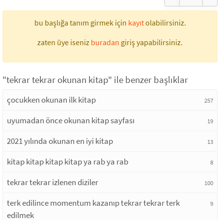
bu başlığa tanım girmek için
kayıt
olabilirsiniz.
zaten üye iseniz
buradan
giriş yapabilirsiniz.
"tekrar tekrar okunan kitap" ile benzer başlıklar
çocukken okunan ilk kitap
257
uyumadan önce okunan kitap sayfası
19
2021 yılında okunan en iyi kitap
13
kitap kitap kitap kitap ya rab ya rab
8
tekrar tekrar izlenen diziler
100
terk edilince momentum kazanıp tekrar tekrar terk
9
edilmek