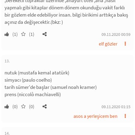
,bereketli topraklar üzerinde ,anayurt oteli ,ana ,nasıl
yapmalı gibi kitaplar dönem dönem okunduğu vakit farklı
bir gözlem elde edebiliyor insan. bilgi birikimi arttıkça bakış
açınız da değişecektir.(bkz: )
(1)
(1)
09.11.2020 00:59
elf gözler
13.
nutuk (mustafa kemal atatürk)
simyacı (paulo coelho)
tarih sümer'de başlar (samuel noah kramer)
prens (niccolò machiavelli)
(0)
(0)
09.11.2020 01:15
asos a yerleşicem ben
14.