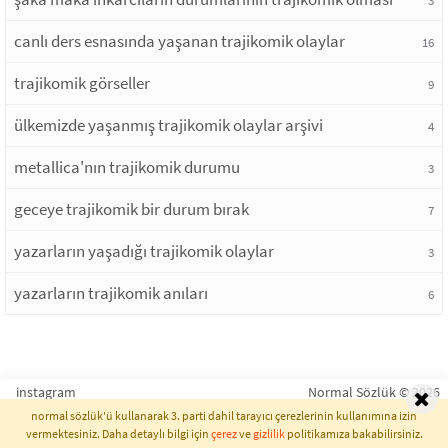
3
canlı ders esnasında yaşanan trajikomik olaylar
16
trajikomik görseller
9
ülkemizde yaşanmış trajikomik olaylar arşivi
4
metallica'nın trajikomik durumu
3
geceye trajikomik bir durum bırak
7
yazarların yaşadığı trajikomik olaylar
3
yazarların trajikomik anıları
6
instagram
Normal Sözlük © 2026
normal sözlük'ü kullanarak 3. parti dahil tarayıcı çerezlerinin kullanımına izin
vermektesiniz. Daha detaylı bilgi için
çerez
ve
gizlilik
politikamıza bakabilirsiniz.