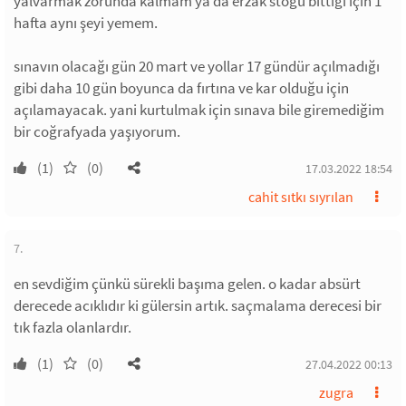
yalvarmak zorunda kalmam ya da erzak stoğu bittiği için 1
hafta aynı şeyi yemem.
sınavın olacağı gün 20 mart ve yollar 17 gündür açılmadığı
gibi daha 10 gün boyunca da fırtına ve kar olduğu için
açılamayacak. yani kurtulmak için sınava bile giremediğim
bir coğrafyada yaşıyorum.
(1)
(0)
17.03.2022 18:54
cahit sıtkı sıyrılan
7.
en sevdiğim çünkü sürekli başıma gelen. o kadar absürt
derecede acıklıdır ki gülersin artık. saçmalama derecesi bir
tık fazla olanlardır.
(1)
(0)
27.04.2022 00:13
zugra