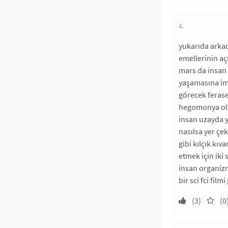
4.
yukarıda arkad
emellerinin aç
mars da insan
yaşamasına imk
görecek ferase
hegomonya olac
insan uzayda y
nasılsa yer çe
gibi kılçık kı
etmek için ik
insan organizm
bir sci fci filmi
(3)
(0