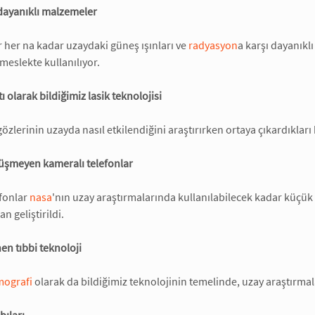
e dayanıklı malzemeler
her na kadar uzaydaki güneş ışınları ve
radyasyon
a karşı dayanıklı
meslekte kullanılıyor.
ı olarak bildiğimiz lasik teknolojisi
gözlerinin uzayda nasıl etkilendiğini araştırırken ortaya çıkardıklar
düşmeyen kameralı telefonlar
efonlar
nasa
'nın uzay araştırmalarında kullanılabilecek kadar küçük
an geliştirildi.
en tıbbi teknoloji
omografi
olarak da bildiğimiz teknolojinin temelinde, uzay araştırmalar