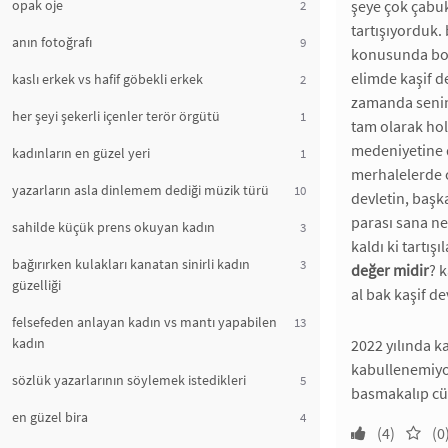
opak oje
şeye çok çabuk
2
tartışıyorduk.
anın fotoğrafı
9
konusunda bo
elimde kaşif de
kaslı erkek vs hafif göbekli erkek
2
zamanda senin 
her şeyi şekerli içenler terör örgütü
1
tam olarak hol
medeniyetine d
kadınların en güzel yeri
1
merhalelerde o
yazarların asla dinlemem dediği müzik türü
10
devletin, başk
parası sana ne
sahilde küçük prens okuyan kadın
3
kaldı ki tartışı
bağırırken kulakları kanatan sinirli kadın
3
değer midir
? 
güzelliği
al bak kaşif d
felsefeden anlayan kadın vs mantı yapabilen
13
kadın
2022 yılında ka
kabullenemiyor
sözlük yazarlarının söylemek istedikleri
5
basmakalıp cüml
en güzel bira
4
(4)
(0