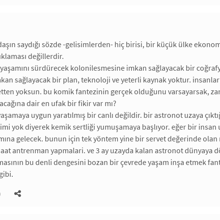
aşın saydığı sözde -gelisimlerden- hiç birisi, bir küçük ülke ekono
ıklaması değillerdir.
 yaşamını sürdürecek kolonilesmesine imkan sağlayacak bir coğraf
an sağlayacak bir plan, teknoloji ve yeterli kaynak yoktur. insanl
tten yoksun. bu komik fantezinin gerçek olduğunu varsayarsak, zann
ağına dair en ufak bir fikir var mı?
aşamaya uygun yaratılmış bir canlı değildir. bir astronot uzaya çıktığ
kimi yok diyerek kemik sertliği yumuşamaya başlıyor. eğer bir insan
vamına gelecek. bunun için tek yöntem yine bir servet değerinde olan
i saat antrenman yapmalari. ve 3 ay uzayda kalan astronot dünyay
asının bu denli dengesini bozan bir çevrede yaşam inşa etmek fantez
 gibi.
)