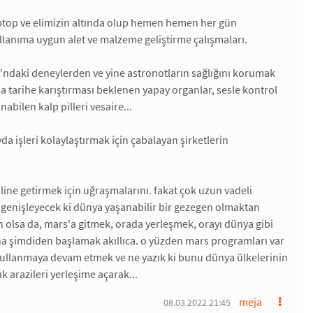
aptop ve elimizin altında olup hemen hemen her gün
llanıma uygun alet ve malzeme geliştirme çalışmaları.
'ndaki deneylerden ve yine astronotların sağlığını korumak
da tarihe karıştırması beklenen yapay organlar, sesle kontrol
bilen kalp pilleri vesaire...
a işleri kolaylaştırmak için çabalayan şirketlerin
âline getirmek için uğraşmalarını. fakat çok uzun vadeli
r genişleyecek ki dünya yaşanabilir bir gezegen olmaktan
n olsa da, mars'a gitmek, orada yerleşmek, orayı dünya gibi
na şimdiden başlamak akıllıca. o yüzden mars programları var
r kullanmaya devam etmek ve ne yazık ki bunu dünya ülkelerinin
ık arazileri yerleşime açarak...
meja
08.03.2022 21:45