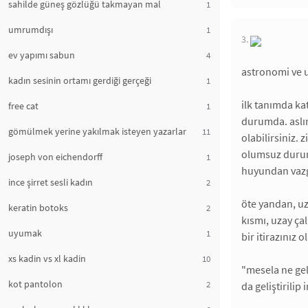
sahilde güneş gözlüğü takmayan mal
1
umrumdışı
1
3.
ev yapımı sabun
4
astronomi ve u
kadın sesinin ortamı gerdiği gerçeği
1
ilk tanımda ka
free cat
1
durumda. aslın
gömülmek yerine yakılmak isteyen yazarlar
11
olabilirsiniz. 
olumsuz durum
joseph von eichendorff
1
huyundan vaz
ince şirret sesli kadın
2
öte yandan, uz
keratin botoks
2
kısmı, uzay çal
uyumak
1
bir itirazınız 
xs kadin vs xl kadin
10
"mesela ne gel
kot pantolon
2
da geliştirilip