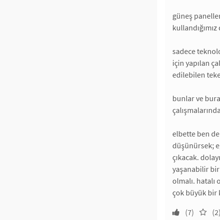
güneş paneller
kullandığımız 
sadece teknolo
için yapılan ç
edilebilen tek
bunlar ve bura
çalışmalarında
elbette ben de
düşünürsek; eğ
çıkacak. dolay
yaşanabilir bi
olmalı. hatalı
çok büyük bir k
(7)
(2