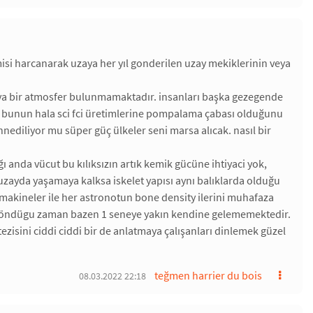
misi harcanarak uzaya her yıl gonderilen uzay mekiklerinin veya
ya bir atmosfer bulunmamaktadır. insanları başka gezegende
ar bunun hala sci fci üretimlerine pompalama çabası olduğunu
ediliyor mu süper güç ülkeler seni marsa alıcak. nasıl bir
ı anda vücut bu kılıksızın artık kemik gücüne ihtiyaci yok,
 uzayda yaşamaya kalksa iskelet yapısı aynı balıklarda olduğu
 makineler ile her astronotun bone density ilerini muhafaza
a döndügu zaman bazen 1 seneye yakın kendine gelememektedir.
isini ciddi ciddi bir de anlatmaya çalışanları dinlemek güzel
teğmen harrier du bois
08.03.2022 22:18