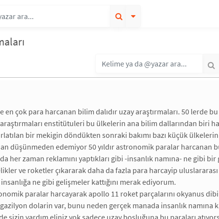
maları
 en çok para harcanan bilim dalıdır uzay araştırmaları. 50 lerde bu
 araştırmaları enstitütuleri bu ülkelerin ana bilim dallarından biri ha
rlatılan bir mekigin döndükten sonraki bakımı bazı küçük ülkelerin 
nsan düşünmeden edemiyor 50 yıldır astronomik paralar harcanan bu 
nda her zaman reklamını yaptıkları gibi -insanlık namına- ne gibi bir
ikler ve roketler çıkararak daha da fazla para harcayip uluslararas
 insanlığa ne gibi gelişmeler kattığını merak ediyorum.
tronomik paralar harcayarak apollo 11 roket parçalarını okyanus d
gazilyon dolarin var, bunu neden gerçek manada insanlık namına k
nde sizin yardım eliniz yok sadece uzay boşluğuna bu paraları atıy