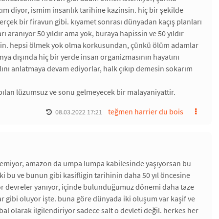
diyor, ismim insanlık tarihine kazinsin. hiç bir şekilde
erçek bir firavun gibi. kıyamet sonrası dünyadan kaçış planları
 aranıyor 50 yıldır ama yok, buraya hapissin ve 50 yıldır
aksin. hepsi ölmek yok olma korkusundan, çünkü ölüm adamlar
dünya dışında hiç bir yerde insan organizmasının hayatını
alını anlatmaya devam ediyorlar, halk çıkıp demesin sokarım
apılan lüzumsuz ve sonu gelmeyecek bir malayaniyattir.
teğmen harrier du bois
08.03.2022 17:21
 demiyor, amazon da umpa lumpa kabilesinde yaşıyorsan bu
ki bu ve bunun gibi kasifligin tarihinin daha 50 yıl öncesine
miyor devreler yanıyor, içinde bulunduğumuz dönemi daha taze
r gibi oluyor işte. buna göre dünyada iki oluşum var kaşif ve
al olarak ilgilendiriyor sadece salt o devleti değil. herkes her