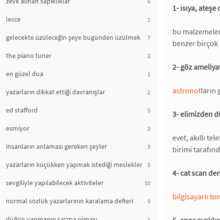
zevk alınan sapıklıklar
6
1- ısıya, ateş
lecce
1
bu malzemeler 
gelecekte üzüleceğin şeye bugünden üzülmek
7
benzer birçok 
the piano tuner
2
2- göz ameliyat
en güzel dua
1
astronot
ların 
yazarların dikkat ettiği davranışlar
2
ed stafford
5
3- elimizden 
esmiyor
2
evet, akıllı tel
insanların anlaması gereken şeyler
3
birimi tarafınd
yazarların küçükken yapmak istediği meslekler
5
4- cat scan den
sevgiliyle yapılabilecek aktiviteler
10
bilgisayarlı t
normal sözlük yazarlarının karalama defteri
9
düğün yapmanın saçma olması
1