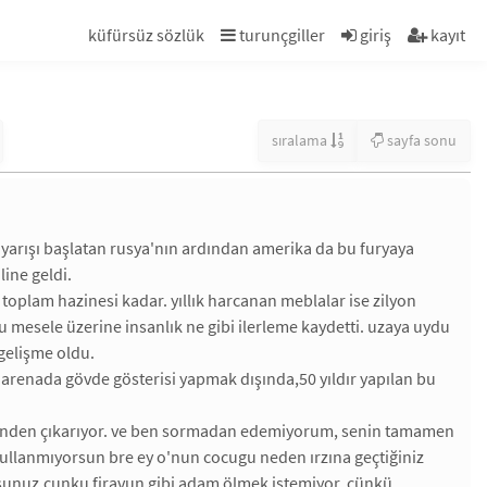
küfürsüz sözlük
turunçgiller
giriş
kayıt
sıralama
sayfa sonu
 yarışı başlatan rusya'nın ardından amerika da bu furyaya
line geldi.
toplam hazinesi kadar. yıllık harcanan meblalar ise zilyon
mesele üzerine insanlık ne gibi ilerleme kaydetti. uzaya uydu
 gelişme oldu.
ı arenada gövde gösterisi yapmak dışında,50 yıldır yapılan bu
ibinden çıkarıyor. ve ben sormadan edemiyorum, senin tamamen
ullanmıyorsun bre ey o'nun cocugu neden ırzına geçtiğiniz
orsunuz.cunku firavun gibi adam ölmek istemiyor, çünkü