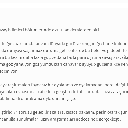
zay bilimleri bölümlerinde okutulan derslerden biri.
tıldığım bazı noktalar var. dünyada gücü ve zenginliği elinde bul
da dünyayı yaşanmaz duruma getirenler de bu tipler ve gidebilirlers
zira bu kesim daha fazla güç ve daha fazla para uğruna savaşlara, sil
a göz yumuyor. göz yumdukları canavar büyüyüp güçlendikçe kendil
geçmiyor.
ay araştırmaları faydasız bir oyalanma ve oyalamadan ibaret değil.
ışmaları esnasında icat edilip geliştirildi. tabii burada "uzay araştır
olabilir haklı olarak ama öyle olmamış işte.
iştirildi?" sorusu gelebilir akıllara. kısaca bakalım. peşin olarak ş
 insanlığa sunulmaları uzay araştırmaları neticesinde gerçekleşti.