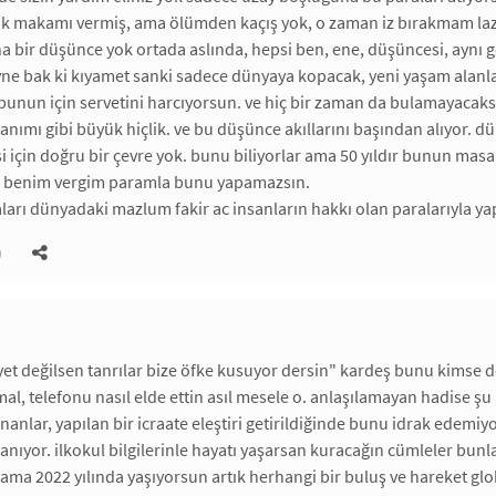
ik makamı vermiş, ama ölümden kaçış yok, o zaman iz bırakmam lazım 
a bir düşünce yok ortada aslında, hepsi ben, ene, düşüncesi, aynı g
yne bak ki kıyamet sanki sadece dünyaya kopacak, yeni yaşam alanları
 bunun için servetini harcıyorsun. ve hiç bir zaman da bulamayac
 tanımı gibi büyük hiçlik. ve bu düşünce akıllarını başından alıyor. 
 için doğru bir çevre yok. bunu biliyorlar ama 50 yıldır bunun mas
za benim vergim paramla bunu yapamazsın.
ları dünyadaki mazlum fakir ac insanların hakkı olan paralarıyla y
)
yet değilsen tanrılar bize öfke kusuyor dersin" kardeş bunu kimse
al, telefonu nasıl elde ettin asıl mesele o. anlaşılamayan hadise şu 
nanlar, yapılan bir icraate eleştiri getirildiğinde bunu idrak ede
anıyor. ilkokul bilgilerinle hayatı yaşarsan kuracağın cümleler bunla
 ama 2022 yılında yaşıyorsun artık herhangi bir buluş ve hareket glob