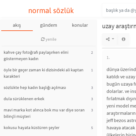
normal sözlük
uzay araştır
akış
gündem
konular
yenile
kahve çay fotoğrafı paylaşırken elini
2
1.
göstermeyen kadın
dünya üzerinde
öyle bir geçer zaman ki dizisindeki ali kaptan
1
karakteri
katıldı ve uzay
bugün uzaya fı
sözlükte hep kadın başlığı açılması
3
dolarlar. ve i
fırlatmak dışı
dula sürüklenen erkek
3
yeni model mel
mavi marka kot alınca bok mu var diye soran
3
araştırmaların
bilinçli müşteri
jeff bezos as
havaya atacak 
kokusu hayata küstüren şeyler
5
ülkelerin biri