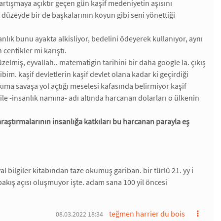
artışmaya açıktır geçen gün kaşif medeniyetin aşısını
düzeyde bir de başkalarının koyun gibi seni yönettiği
sanlık bunu ayakta alkisliyor, bedelini ödeyerek kullanıyor, aynı
centikler mi karıştı.
zelmiş, eyvallah.. matematigin tarihini bir daha google la. çıkış
. kaşif devletlerin kaşif devlet olana kadar ki geçirdiği
ıma savaşa yol açtığı meselesi kafasında belirmiyor kaşif
le -insanlık namına- adı altında harcanan dolarları o ülkenin
 araştırmalarının insanlığa katkıları bu harcanan parayla eş
al bilgiler kitabından taze okumuş gariban. bir türlü 21. yy i
bakış açısı oluşmuyor işte. adam sana 100 yil öncesi
teğmen harrier du bois
08.03.2022 18:34