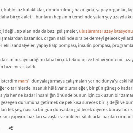
i, kablosuz kulaklıklar, dondurulmuş hazır gıda, yapay organlar, l
daha birçok alet... bunların hepsinin temelinde yatan şey uzayda ku
ji değil, tıp alanında da bazı gelişmeler,
uluslararası uzay istasyonu
alışmalardan kazanıldı. organ naklinde sıra beklemeyi gelecek yıllar
erlekli sandalyeler, yapay kalp pompası, insülin pompası, programlana
da ismini saymadığım daha birçok teknoloji ve tedavi yöntemi, uzayd
n bize miras kaldı.
 isterdim
mars
'ı dünyalaştırmaya çalışmaları yerine dünya'yı eski h
er o tarihlerde insanlık hâlâ var olursa eğer, bir gün güneş o kada
ısıyla her ne kadar insanlığın önünde bunun için çok uzun bir zama
r gezegen durumuna getirmek de pek kısa sürecek bir iş değil ve bu
 olan tek şey, nasılsa bir gün dünyadan gidilecek diyerek burayı ho
ısmı yapıyor. bazıları savaşlar ve nükleer silahlarla, bazıları ormanl
)