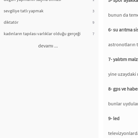
5- spor ayakka
sevgiliye tatlı yapmak
3
bunun da temel
diktatör
9
6- su arıtma s
kadınların tapılası varlıklar olduğu gerçeği
7
astronotların t
devamı ...
7- yalıtım mal
yine uzaydaki 
8- gps ve habe
bunlar uydular
9- led
televizyonlard