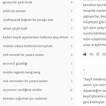
geceye bir şarkı bırak
9
kendine tanril
insanlık namın
çirkin kız isimleri
7
yapıyorlar, be
ciyaklayarak bağıran kız çocuğu sesi
2
müptezel gibi
için aynı uzay
alttan çıtçıtlı badi
7
surdurebilmesi
kadınlı başlık açanlanların kafasına ateş etmek
4
sizin uzayini
uzay araştırma
odadan odaya telefonla konuşmak
1
(4)
(0
nick vererek bir yazara seslen
6
esra erol güzelliği
1
2.
mobile legends bang bang
1
"kaşif medeni
nick vermeden bir yazara seslen
2
senin için norm
uyumunu sevdiğiniz renkler
12
dayandığını sa
keşif dönemi s
birinden soğumak için nedenler
2
geri kalmışlar.