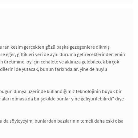
unduran kesim gerçekten gözü başka gezegenlere dikmiş
e eğer, gittikleri yeri de aynı duruma getireceklerinden emin
ah üretimine, oy için cehalete ve aklınıza gelebilecek birçok
erini de yutacak, bunun farkındalar. yine de huylu
 bugün dünya üzerinde kullandığımız teknolojinin büyük bir
maları olmasa da bir şekilde bunlar yine geliştirilebilirdi" diye
unu da söyleyeyim; bunlardan bazılarının temeli daha eski olsa