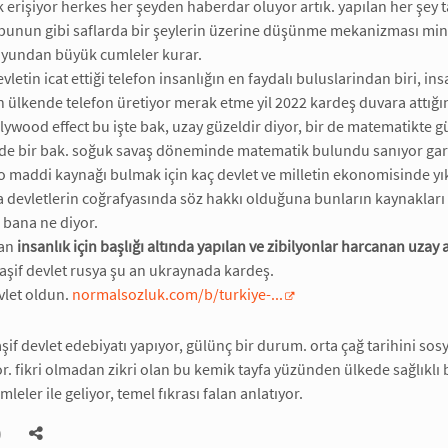
 erişiyor herkes her şeyden haberdar oluyor artık. yapılan her şey t
 bunun gibi saflarda bir şeylerin üzerine düşünme mekanizması min 
yundan büyük cumleler kurar.
vletin icat ettiği telefon insanlığın en faydalı buluslarindan biri, in
ülkende telefon üretiyor merak etme yil 2022 kardeş duvara attığın 
lywood effect bu işte bak, uzay güzeldir diyor, bir de matematikte gü
e bir bak. soğuk savaş döneminde matematik bulundu sanıyor garibim
 maddi kaynağı bulmak için kaç devlet ve milletin ekonomisinde yık
a devletlerin coğrafyasında söz hakkı olduğuna bunların kaynakları i
 bana ne diyor.
lan
insanlık için başlığı altında yapılan ve zibilyonlar harcanan uzay
kaşif devlet rusya şu an ukraynada kardeş.
evlet oldun.
normalsozluk.com/b/turkiye-...
şif devlet edebiyatı yapıyor, gülünç bir durum. orta çağ tarihini sosy
. fikri olmadan zikri olan bu kemik tayfa yüzünden ülkede sağlıklı 
eler ile geliyor, temel fıkrası falan anlatıyor.
)