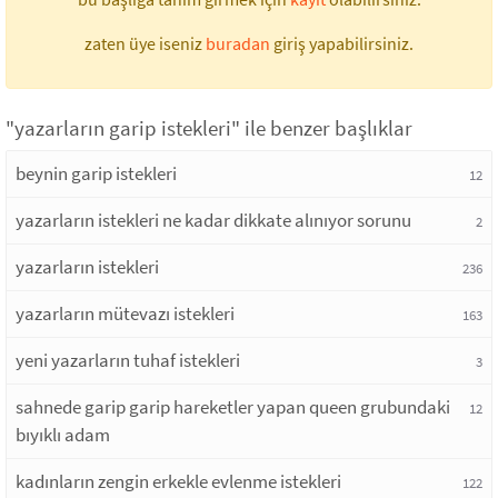
zaten üye iseniz
buradan
giriş yapabilirsiniz.
"yazarların garip istekleri" ile benzer başlıklar
beynin garip istekleri
12
yazarların istekleri ne kadar dikkate alınıyor sorunu
2
yazarların istekleri
236
yazarların mütevazı istekleri
163
yeni yazarların tuhaf istekleri
3
sahnede garip garip hareketler yapan queen grubundaki
12
bıyıklı adam
kadınların zengin erkekle evlenme istekleri
122