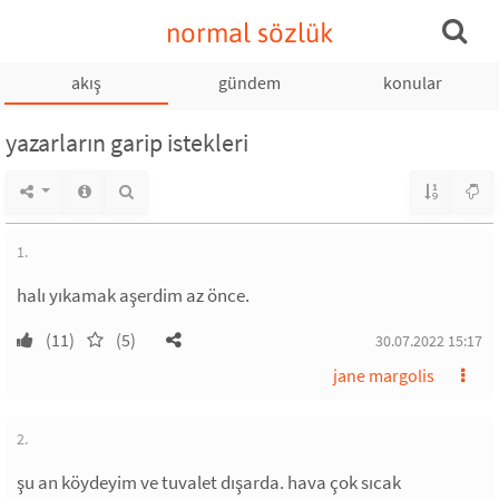
normal sözlük
akış
gündem
konular
yazarların garip istekleri
1.
halı yıkamak aşerdim az önce.
(11)
(5)
30.07.2022 15:17
jane margolis
2.
şu an köydeyim ve tuvalet dışarda. hava çok sıcak