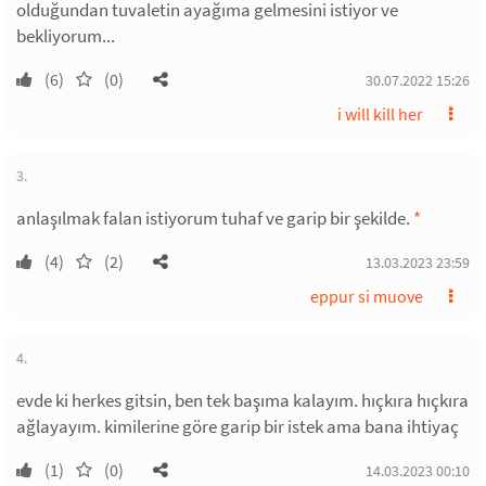
olduğundan tuvaletin ayağıma gelmesini istiyor ve
bekliyorum...
(6)
(0)
30.07.2022 15:26
i will kill her
3.
anlaşılmak falan istiyorum tuhaf ve garip bir şekilde.
*
(4)
(2)
13.03.2023 23:59
eppur si muove
4.
evde ki herkes gitsin, ben tek başıma kalayım. hıçkıra hıçkıra
ağlayayım. kimilerine göre garip bir istek ama bana ihtiyaç
(1)
(0)
14.03.2023 00:10