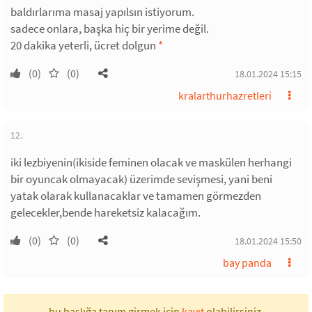
baldırlarıma masaj yapılsın istiyorum.
sadece onlara, başka hiç bir yerime değil.
20 dakika yeterli, ücret dolgun
*
(0)
(0)
18.01.2024 15:15
kralarthurhazretleri
12.
iki lezbiyenin(ikiside feminen olacak ve maskülen herhangi
bir oyuncak olmayacak) üzerimde sevişmesi, yani beni
yatak olarak kullanacaklar ve tamamen görmezden
gelecekler,bende hareketsiz kalacağım.
(0)
(0)
18.01.2024 15:50
bay panda
bu başlığa tanım girmek için
kayıt
olabilirsiniz.