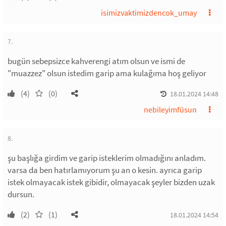
isimizvaktimizdencok_umay
7.
bugün sebepsizce kahverengi atım olsun ve ismi de
"muazzez" olsun istedim garip ama kulağıma hoş geliyor
(4)
(0)
18.01.2024 14:48
nebileyimfüsun
8.
şu başlığa girdim ve garip isteklerim olmadığını anladım.
varsa da ben hatırlamıyorum şu an o kesin. ayrıca garip
istek olmayacak istek gibidir, olmayacak şeyler bizden uzak
dursun.
(2)
(1)
18.01.2024 14:54