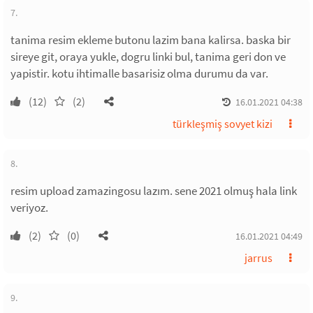
7.
tanima resim ekleme butonu lazim bana kalirsa. baska bir
sireye git, oraya yukle, dogru linki bul, tanima geri don ve
yapistir. kotu ihtimalle basarisiz olma durumu da var.
(12)
(2)
16.01.2021 04:38
türkleşmiş sovyet kizi
8.
resim upload zamazingosu lazım. sene 2021 olmuş hala link
veriyoz.
(2)
(0)
16.01.2021 04:49
jarrus
9.