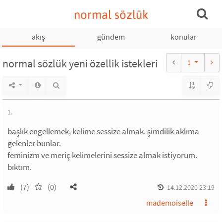
normal sözlük
akış
gündem
konular
normal sözlük yeni özellik istekleri
1
1.
başlık engellemek, kelime sessize almak. şimdilik aklıma
gelenler bunlar.
feminizm ve meriç kelimelerini sessize almak istiyorum.
bıktım.
(7)
(0)
14.12.2020 23:19
mademoiselle