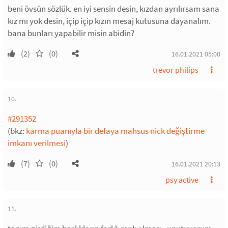
beni övsün sözlük. en iyi sensin desin, kızdan ayrılırsam sana
kız mı yok desin, içip içip kızın mesaj kutusuna dayanalım.
bana bunları yapabilir misin abidin?
(2)
(0)
16.01.2021 05:00
trevor philips
10.
#291352
(bkz:
karma puanıyla bir defaya mahsus nick değiştirme
imkanı verilmesi
)
(7)
(0)
16.01.2021 20:13
psy active
11.