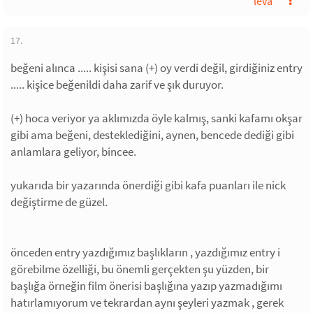
leva
17.
beğeni alınca ..... kişisi sana (+) oy verdi değil, girdiğiniz entry
..... kişice beğenildi daha zarif ve şık duruyor.
(+) hoca veriyor ya aklımızda öyle kalmış, sanki kafamı okşar
gibi ama beğeni, desteklediğini, aynen, bencede dediği gibi
anlamlara geliyor, bincee.
yukarıda bir yazarında önerdiği gibi kafa puanları ile nick
değiştirme de güzel.
önceden entry yazdığımız başlıkların , yazdığımız entry i
görebilme özelliği, bu önemli gerçekten şu yüzden, bir
başlığa örneğin film önerisi başlığına yazıp yazmadığımı
hatırlamıyorum ve tekrardan aynı şeyleri yazmak , gerek