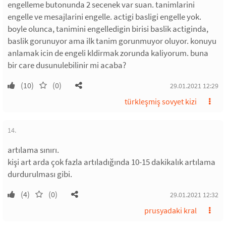
engelleme butonunda 2 secenek var suan. tanimlarini
engelle ve mesajlarini engelle. actigi basligi engelle yok.
boyle olunca, tanimini engelledigin birisi baslik actiginda,
baslik gorunuyor ama ilk tanim gorunmuyor oluyor. konuyu
anlamak icin de engeli kldirmak zorunda kaliyorum. buna
bir care dusunulebilinir mi acaba?
(10)
(0)
29.01.2021 12:29
türkleşmiş sovyet kizi
14.
artılama sınırı.
kişi art arda çok fazla artıladığında 10-15 dakikalık artılama
durdurulması gibi.
(4)
(0)
29.01.2021 12:32
prusyadaki kral