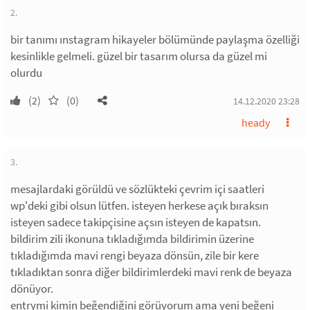
2.
bir tanımı ınstagram hikayeler bölümünde paylaşma özelliği
kesinlikle gelmeli. güzel bir tasarım olursa da güzel mi
olurdu
(2)
(0)
14.12.2020 23:28
heady
3.
mesajlardaki görüldü ve sözlükteki çevrim içi saatleri
wp'deki gibi olsun lütfen. isteyen herkese açık bıraksın
isteyen sadece takipçisine açsın isteyen de kapatsın.
bildirim zili ikonuna tıkladığımda bildirimin üzerine
tıkladığımda mavi rengi beyaza dönsün, zile bir kere
tıkladıktan sonra diğer bildirimlerdeki mavi renk de beyaza
dönüyor.
entrymi kimin beğendiğini görüyorum ama yeni beğeni