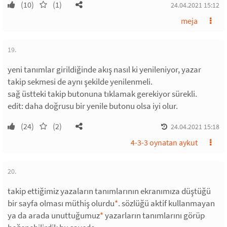
(10)
(1)
24.04.2021 15:12
meja
19.
yeni tanımlar girildiğinde akış nasıl ki yenileniyor, yazar
takip sekmesi de aynı şekilde yenilenmeli.
sağ üstteki takip butonuna tıklamak gerekiyor sürekli.
edit: daha doğrusu bir yenile butonu olsa iyi olur.
(24)
(2)
24.04.2021 15:18
4-3-3 oynatan aykut
20.
takip ettiğimiz yazaların tanımlarının ekranımıza düştüğü
bir sayfa olması müthiş olurdu
*
. sözlüğü aktif kullanmayan
ya da arada unuttuğumuz
*
yazarların tanımlarını görüp