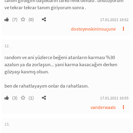
tanım girdiğim başlıkların farklı renk olması . unutuyorum
ve tekrar tekrar tanım giriyorum sonra .
(7)
(0)
17.01.2021 16:52
dostoyevskininsuçune
12.
random ve ani yüzlerce beğeni atanların karması %30
azalsın ya da zorlaşsın... yani karma kasacağım derken
gözyaşı kasmış olsun.
ben de rahatlayayım onlar da rahatlasın.
(3)
(1)
17.01.2021 16:55
vanderwaals
13.