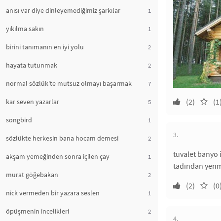
anısı var diye dinleyemediğimiz şarkılar
1
yıkılma sakın
1
birini tanımanın en iyi yolu
2
hayata tutunmak
2
normal sözlük'te mutsuz olmayı başarmak
7
(2)
(1
kar seven yazarlar
5
songbird
1
3.
sözlükte herkesin bana hocam demesi
2
tuvalet banyo 
akşam yemeğinden sonra içilen çay
1
tadından yen
murat göğebakan
2
(2)
(0
nick vermeden bir yazara seslen
1
öpüşmenin incelikleri
2
4.