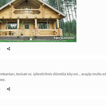
)
imkanları, tesisatı vs. iyilestirilmis dümdüz köy evi... acayip mutlu
mez.
)