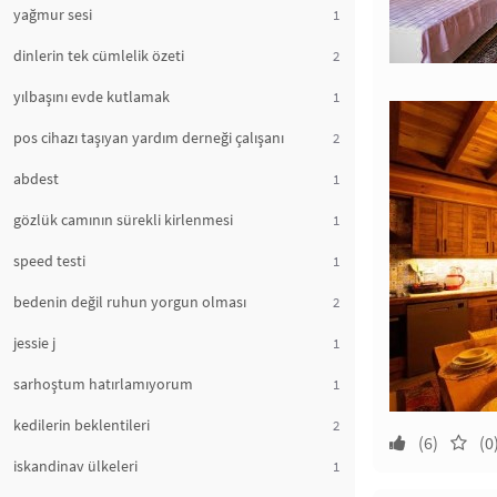
yağmur sesi
1
dinlerin tek cümlelik özeti
2
yılbaşını evde kutlamak
1
pos cihazı taşıyan yardım derneği çalışanı
2
abdest
1
gözlük camının sürekli kirlenmesi
1
speed testi
1
bedenin değil ruhun yorgun olması
2
jessie j
1
sarhoştum hatırlamıyorum
1
kedilerin beklentileri
2
(6)
(0
iskandinav ülkeleri
1