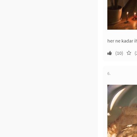
her ne kadar i
(10)
(
6.