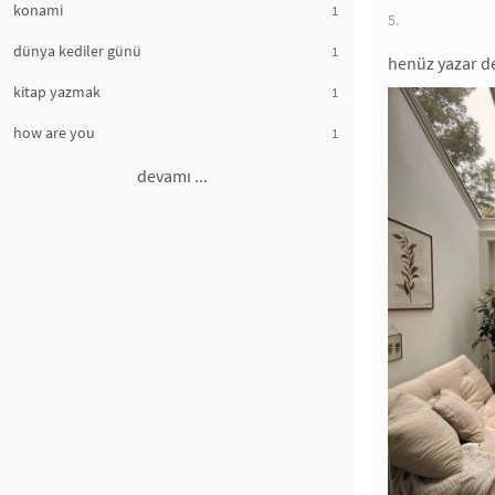
konami
1
5.
dünya kediler günü
1
henüz yazar d
kitap yazmak
1
how are you
1
devamı ...