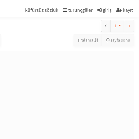
küfürsüz sözlük
turunçgiller
giriş
kayıt
1
sıralama
sayfa sonu