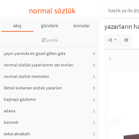
normal sözlük
yazarların h
akış
gündem
konular
yenile
çayın yanında en güzel giden gıda
5
1.
normal sözlük yazarlarının ses tonları
5
normal sözlük memeleri
1
tiktok kullanan sözlük yazarları
9
haşhaşlı gözleme
2
adana
1
küsmek
1
zekai aksakallı
1