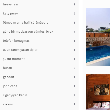
heavy rain
1
katy perry
2
ölmedim ama hafif sürünüyorum
1
güne bir motivasyon cümlesi bırak
7
telefon konuşması
1
uzun tanım yazan tipler
1
şükür moment
1
busan
2
gandalf
1
john cena
1
ciğer yiyen kadın
2
xiaomi
1