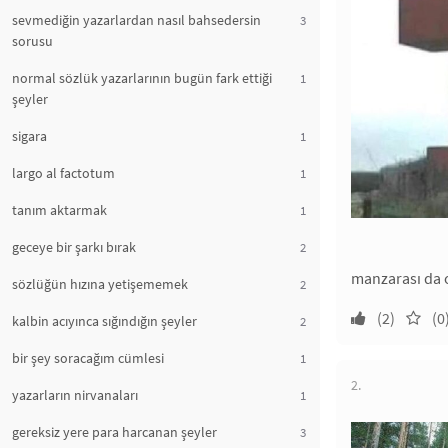
sevmediğin yazarlardan nasıl bahsedersin
3
sorusu
normal sözlük yazarlarının bugün fark ettiği
1
şeyler
sigara
1
largo al factotum
1
tanım aktarmak
1
geceye bir şarkı bırak
2
manzarası da o
sözlüğün hızına yetişememek
2
(2)
(0
kalbin acıyınca sığındığın şeyler
2
bir şey soracağım cümlesi
1
2.
yazarların nirvanaları
1
gereksiz yere para harcanan şeyler
3