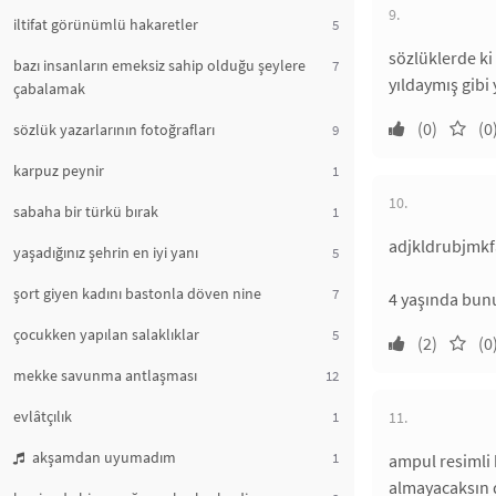
9.
iltifat görünümlü hakaretler
5
sözlüklerde ki
bazı insanların emeksiz sahip olduğu şeylere
7
yıldaymış gibi
çabalamak
(0)
(0
sözlük yazarlarının fotoğrafları
9
karpuz peynir
1
10.
sabaha bir türkü bırak
1
adjkldrubjmkf
yaşadığınız şehrin en iyi yanı
5
şort giyen kadını bastonla döven nine
7
4 yaşında bun
çocukken yapılan salaklıklar
5
(2)
(0
mekke savunma antlaşması
12
evlâtçılık
1
11.
akşamdan uyumadım
1
ampul resimli 
almayacaksın d