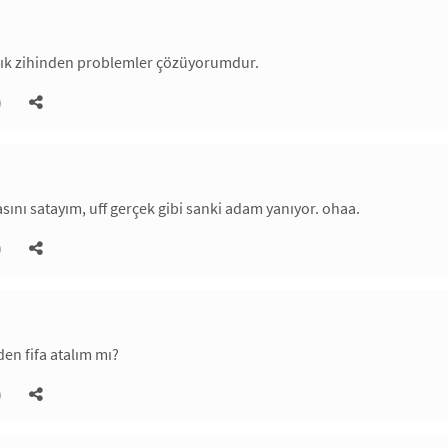
lık zihinden problemler çözüyorumdur.
)
asını satayım, uff gerçek gibi sanki adam yanıyor. ohaa.
)
en fifa atalım mı?
)