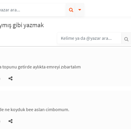
aymış gibi yazmak
topunu getirde aylıkta emreyi zıbartalım
)
 de ne koyduk bee aslan cimbomum.
)