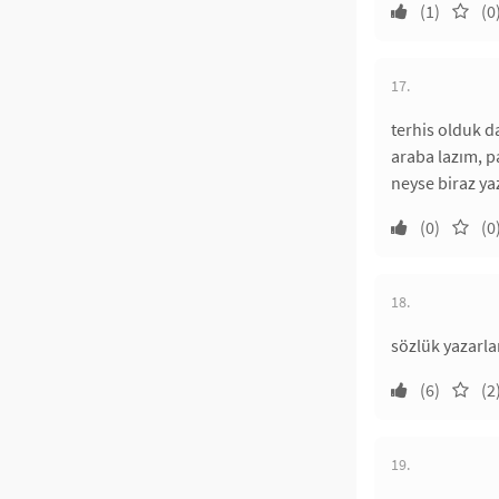
(1)
(0
17.
terhis olduk d
araba lazım, pa
neyse biraz ya
(0)
(0
18.
sözlük yazarla
(6)
(2
19.