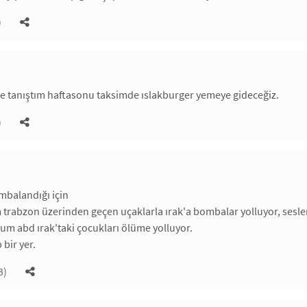
)
ile tanıştım haftasonu taksimde ıslakburger yemeye gideceğiz.
)
ombalandığı için
 trabzon üzerinden geçen uçaklarla ırak'a bombalar yolluyor, sesl
um abd ırak'taki çocukları ölüme yolluyor.
 bir yer.
3)