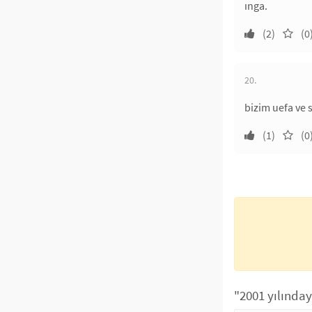
ınga.
(2)
(0
20.
bizim uefa ve 
(1)
(0
"2001 yılınday