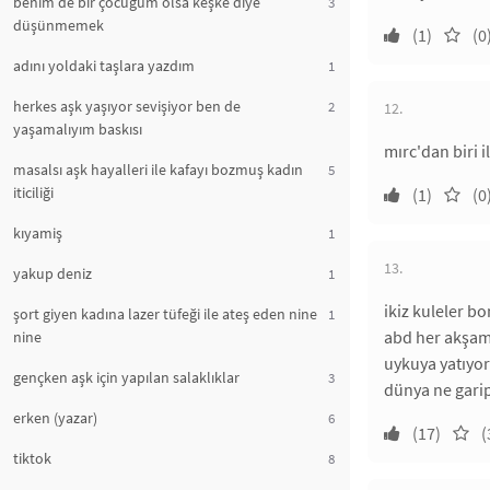
benim de bir çocuğum olsa keşke diye
3
düşünmemek
(1)
(0
adını yoldaki taşlara yazdım
1
herkes aşk yaşıyor sevişiyor ben de
2
12.
yaşamalıyım baskısı
mırc'dan biri 
masalsı aşk hayalleri ile kafayı bozmuş kadın
5
iticiliği
(1)
(0
kıyamiş
1
13.
yakup deniz
1
ikiz kuleler b
şort giyen kadına lazer tüfeği ile ateş eden nine
1
abd her akşam
nine
uykuya yatıyor
gençken aşk için yapılan salaklıklar
3
dünya ne garip
erken (yazar)
6
(17)
(
tiktok
8