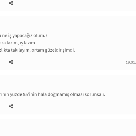
)
a ne iş yapacağız olum.?
ra lazım, iş lazım.
zlıkta takılayım, ortam güzeldir şimdi.
)
19.01
rının yüzde 95'inin hala doğmamış olması sorunsalı.
)