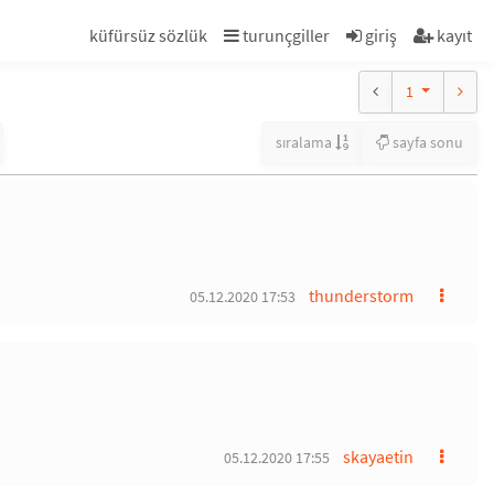
küfürsüz sözlük
turunçgiller
giriş
kayıt
1
sıralama
sayfa sonu
thunderstorm
05.12.2020 17:53
skayaetin
05.12.2020 17:55