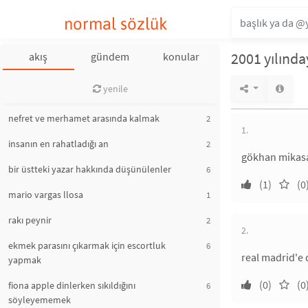
normal sözlük
2001 yılınd
akış
gündem
konular
yenile
nefret ve merhamet arasında kalmak
2
1.
insanın en rahatladığı an
2
gökhan mikasa 
bir üstteki yazar hakkında düşünülenler
6
(1)
(0
mario vargas llosa
1
rakı peynir
2
2.
ekmek parasını çıkarmak için escortluk
6
real madrid'e
yapmak
(0)
(0
fiona apple dinlerken sıkıldığını
6
söyleyememek