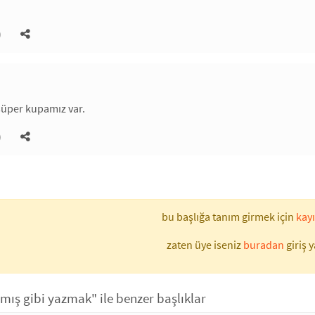
)
süper kupamız var.
)
bu başlığa tanım girmek için
kayı
zaten üye iseniz
buradan
giriş y
mış gibi yazmak" ile benzer başlıklar