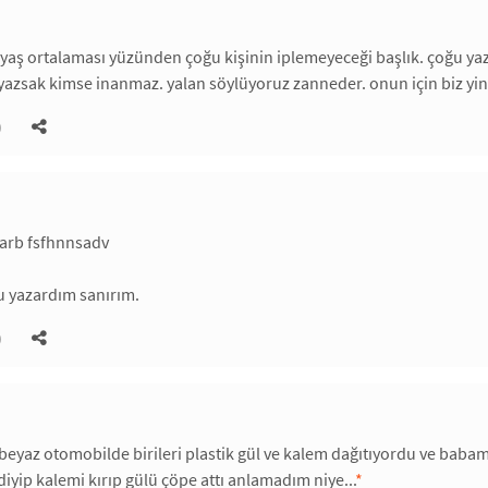
 yaş ortalaması yüzünden çoğu kişinin iplemeyeceği başlık. çoğu ya
 yazsak kimse inanmaz. yalan söylüyoruz zanneder. onun için biz y
)
arb fsfhnnsadv
u yazardım sanırım.
)
beyaz otomobilde birileri plastik gül ve kalem dağıtıyordu ve bab
iyip kalemi kırıp gülü çöpe attı anlamadım niye...
*