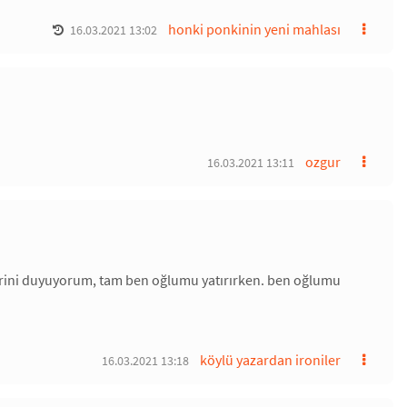
honki ponkinin yeni mahlası
16.03.2021 13:02
ozgur
16.03.2021 13:11
erini duyuyorum, tam ben oğlumu yatırırken. ben oğlumu
köylü yazardan ironiler
16.03.2021 13:18