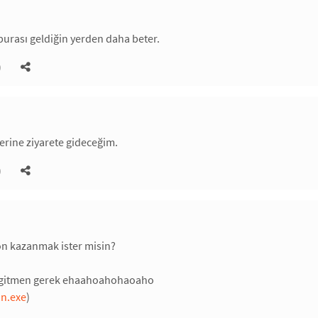
urası geldiğin yerden daha beter.
)
lerine ziyarete gideceğim.
)
on kazanmak ister misin?
a gitmen gerek ehaahoahohaoaho
n.exe
)