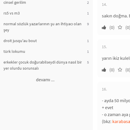
cinsel gerilim
2
14.
rs5 vs m3
1
sakın doğma. b
normal sözlük yazarlarının şu an ihtiyacı olan
9
(0)
(0
şey
droit jusqu'au bout
1
15.
türk lokumu
1
yarın ikiz kule
erkekler çocuk doğurabilseydi dünya nasıl bir
5
yer olurdu sorunsalı
(0)
(0
devamı ...
16.
- ayda 50 mily
+ evet
- o zaman ay
(bkz:
karabasa