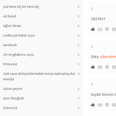
yüz kere ölç bir kere biç
2
3.
od band
2
1837837
öğlen birası
2
(1)
(0
vodka portakal suyu
2
karamuk
1
4.
cin ve gilaboru suyu
3
(bkz:
siberale
fırtına kız
1
(0)
(0
nick cave dinleyicilerindeki miras kalmamış dul
2
enerjisi
5.
üzüm peynir
2
bıyıklı birinin
anın fotoğrafı
7
(0)
(0
21ecco12
1