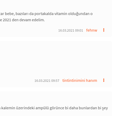
zar bebe, bazıları da portakalda vitamin olduğundan o
ine 2021 den devam edelim.
fehnw
16.03.2021 09:01
tintintinimini hanım
16.03.2021 09:57
am kalemin üzerindeki ampülü görünce bi daha bunlardan bi şey