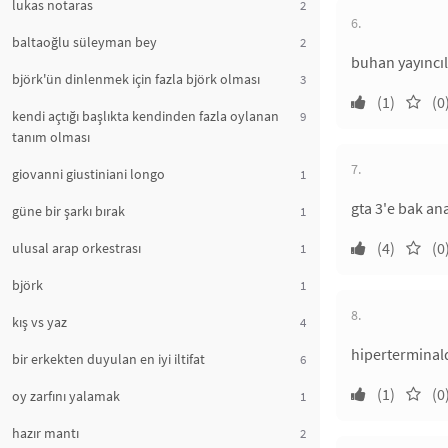
lukas notaras
2
6.
baltaoğlu süleyman bey
2
buhan yayıncı
björk'ün dinlenmek için fazla björk olması
3
(1)
(0
kendi açtığı başlıkta kendinden fazla oylanan
9
tanım olması
7.
giovanni giustiniani longo
1
gta 3'e bak an
güne bir şarkı bırak
1
(4)
(0
ulusal arap orkestrası
1
björk
1
8.
kış vs yaz
4
hiperterminald
bir erkekten duyulan en iyi iltifat
6
(1)
(0
oy zarfını yalamak
1
hazır mantı
2