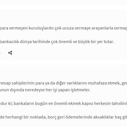
para vermeyen kuruluşlardır.çok ucuza sermaye arayanlarla sermay
e bankacılık dünya tarihinde çok önemli ve büyük bir yer tutar.
)
hesap sahiplerinin para ya da diğer varlıklarını muhafaza etmek, g
un dışında neredeyse her işi yapan işletmeler.
udur ki; bankaların bugün en önemli ekmek kapısı herkesin tahvilini
inde herhangi bir noktada, borç geri ödemelerinde aksaklıklar baş gö