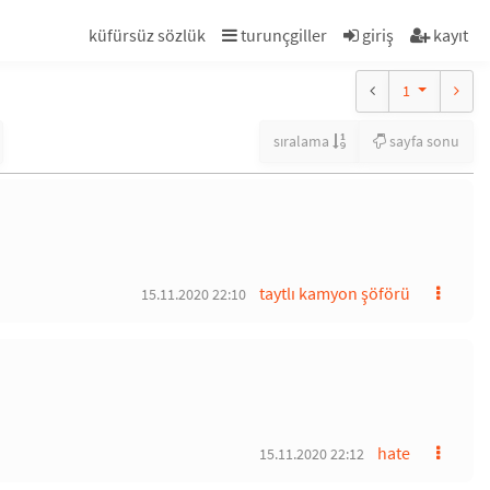
küfürsüz sözlük
turunçgiller
giriş
kayıt
1
sıralama
sayfa sonu
taytlı kamyon şöförü
15.11.2020 22:10
hate
15.11.2020 22:12