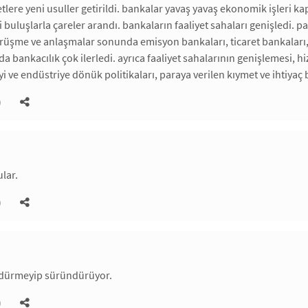
liyetlere yeni usuller getirildi. bankalar yavaş yavaş ekonomik işler
 buluşlarla çareler arandı. bankaların faaliyet sahaları genişledi. pa
örüşme ve anlaşmalar sonunda emisyon bankaları, ticaret bankaları,
lda bankacılık çok ilerledi. ayrıca faaliyet sahalarının genişlemesi,
i ve endüstriye dönük politikaları, paraya verilen kıymet ve ihtiyaç 
)
lar.
)
öldürmeyip süründürüyor.
)