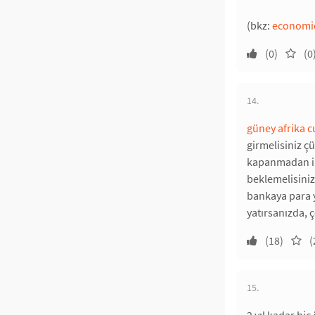
(bkz:
economi
(0)
(0
14.
güney afrika 
girmelisiniz çü
kapanmadan ikin
beklemelisiniz
bankaya para ya
yatırsanızda, ç
(18)
(
15.