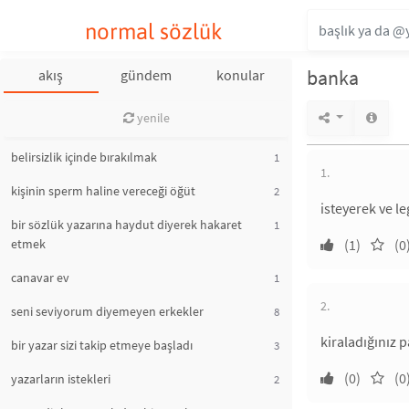
normal sözlük
banka
akış
gündem
konular
yenile
belirsizlik içinde bırakılmak
1
1.
kişinin sperm haline vereceği öğüt
2
isteyerek ve l
bir sözlük yazarına haydut diyerek hakaret
1
etmek
(1)
(0
canavar ev
1
2.
seni seviyorum diyemeyen erkekler
8
kiraladığınız 
bir yazar sizi takip etmeye başladı
3
(0)
(0
yazarların istekleri
2