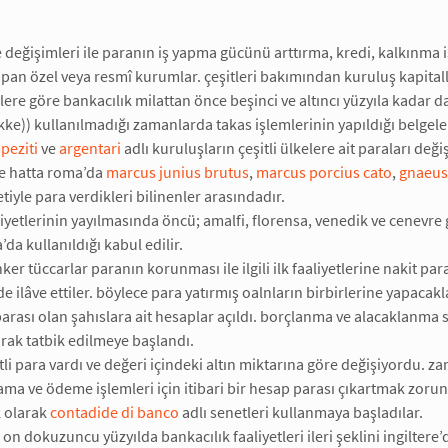
ve değişimleri ile paranın iş yapma gücünü arttırma, kredi, kalkınma
apan özel veya resmî kurumlar. çeşitleri bakımından kuruluş kapitaller
ere göre bankacılık milattan önce beşinci ve altıncı yüzyıla kadar d
kke)) kullanılmadığı zamanlarda takas işlemlerinin yapıldığı belgelerl
apeziti
ve
argentari
adlı kuruluşların çeşitli ülkelere ait paraları deği
ve hatta roma’da
marcus junius brutus
,
marcus porcius cato
,
gnaeus
tiyle para verdikleri bilinenler arasındadır.
liyetlerinin yayılmasında öncü; amalfi, florensa, venedik ve cenevre 
’da kullanıldığı kabul edilir.
ker tüccarlar paranın korunması ile ilgili ilk faaliyetlerine nakit 
de ilâve ettiler. böylece para yatırmış oalnların birbirlerine yapaca
arası olan şahıslara ait hesaplar açıldı. borçlanma ve alacaklanma sur
arak tatbik edilmeye başlandı.
itli para vardı ve değeri içindeki altın miktarına göre değişiyordu. 
lama ve ödeme işlemleri için itibari bir hesap parası çıkartmak zorund
k olarak
contadide di banco
adlı senetleri kullanmaya başladılar.
 on dokuzuncu yüzyılda bankacılık faaliyetleri ileri şeklini ingilter