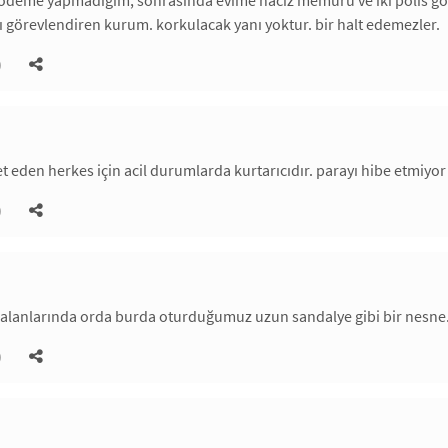
ç ödeme yapmadığım, sonrasında evime haciz memuru ve iki polis g
ı görevlendiren kurum. korkulacak yanı yoktur. bir halt edemezler.
)
et eden herkes için acil durumlarda kurtarıcıdır. parayı hibe etmiyo
)
 alanlarında orda burda oturduğumuz uzun sandalye gibi bir nesne
)