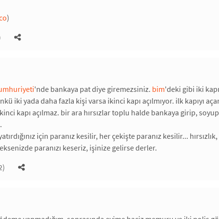
co
)
)
cumhuriyeti
'nde bankaya pat diye giremezsiniz.
bim
'deki gibi iki kap
nkü iki yada daha fazla kişi varsa ikinci kapı açılmıyor. ilk kapıyı a
ci kapı açılmaz. bir ara hırsızlar toplu halde bankaya girip, soyup k
.
tırdığınız için paranız kesilir, her çekişte paranız kesilir... hırsı
eksenizde paranızı keseriz, işinize gelirse derler.
2)