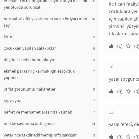
erkekler çocuk doğurabilseydi dünya nasıl bir
6
ile ticarî faa
yer olurdu sorunsalı
zorluklara yeni
için yapılan g
normal sözlük yazarlarının şu an ihtiyacı olan
10
şey
yirminci yüzyı
ulusların sanay
tiktok
9
(1)
(0
çocukken yapılan salaklıklar
6
düşün ki kedin bunu okuyor
9
10.
ekmek parasını çıkarmak için escortluk
7
yapmak
yasal soyguncu
iltifat görünümlü hakaretler
9
(0)
(0
kış vs yaz
7
nefret ve merhamet arasında kalmak
11.
7
mekke savunma antlaşması
14
yasal tefeci, 
yeterince takdir edilmemiş mfö şarkıları
3
(0)
(0