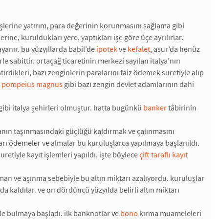
 işlerine yatırım, para değerinin korunmasını sağlama gibi
ine, kuruldukları yere, yaptıkları işe göre üçe ayrılırlar.
ayanır. bu yüzyıllarda babil’de
ipotek
ve
kefalet
, asur’da henüz
e sabittir. ortaçağ ticaretinin merkezi sayılan italya’nın
ştirdikleri, bazı zenginlerin paralarını faiz ödemek suretiyle alıp
 pompeius magnus
gibi bazı zengin devlet adamlarının dahi
gibi italya şehirleri olmuştur. hatta bugünkü
banker
tâbirinin
paranın taşınmasındaki güçlüğü kaldırmak ve çalınmasını
kları ödemeler ve almalar bu kuruluşlarca yapılmaya başlanıldı.
etiyle kayıt işlemleri yapıldı. işte böylece
çift taraflı kayıt
zaman ve aşınma sebebiyle bu altın miktarı azalıyordu. kuruluşlar
a kaldılar. ve on dördüncü yüzyılda belirli altın miktarı
e’de bulmaya başladı. ilk banknotlar ve
bono
kırma muameleleri