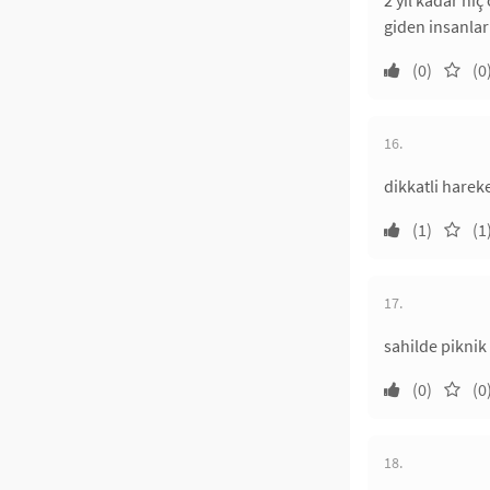
2 yıl kadar hi
giden insanlar
(0)
(0
16.
dikkatli harek
(1)
(1
17.
sahilde piknik
(0)
(0
18.