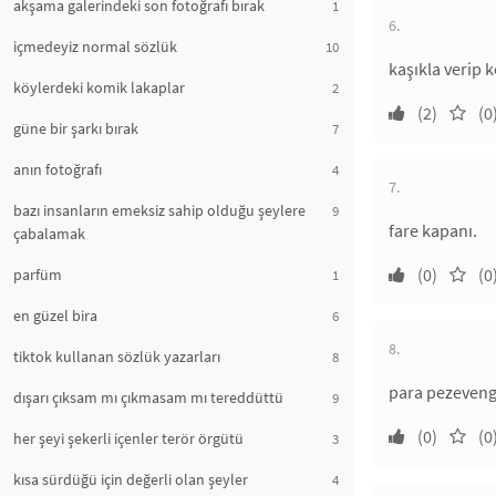
akşama galerindeki son fotoğrafı bırak
1
6.
içmedeyiz normal sözlük
10
kaşıkla verip k
köylerdeki komik lakaplar
2
(2)
(0
güne bir şarkı bırak
7
anın fotoğrafı
4
7.
bazı insanların emeksiz sahip olduğu şeylere
9
fare kapanı.
çabalamak
(0)
(0
parfüm
1
en güzel bira
6
8.
tiktok kullanan sözlük yazarları
8
para pezeveng
dışarı çıksam mı çıkmasam mı tereddüttü
9
(0)
(0
her şeyi şekerli içenler terör örgütü
3
kısa sürdüğü için değerli olan şeyler
4