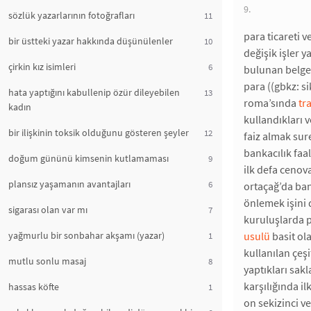
9.
sözlük yazarlarının fotoğrafları
11
para ticareti 
bir üstteki yazar hakkında düşünülenler
10
değişik işler y
çirkin kız isimleri
6
bulunan belgel
para ((gbkz: si
hata yaptığını kabullenip özür dileyebilen
13
roma’sında
tr
kadın
kullandıkları 
bir ilişkinin toksik olduğunu gösteren şeyler
12
faiz almak sure
bankacılık faa
doğum gününü kimsenin kutlamaması
9
ilk defa cenova
plansız yaşamanın avantajları
6
ortaçağ’da ban
önlemek işini 
sigarası olan var mı
7
kuruluşlarda p
yağmurlu bir sonbahar akşamı (yazar)
usulü
basit ol
1
kullanılan çeş
mutlu sonlu masaj
8
yaptıkları sak
karşılığında il
hassas köfte
1
on sekizinci ve