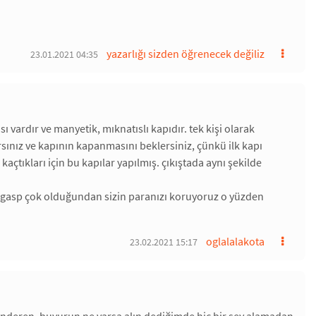
yazarlığı sizden öğrenecek değiliz
23.01.2021 04:35
ısı vardır ve manyetik, mıknatıslı kapıdır. tek kişi olarak
çarsınız ve kapının kapanmasını beklersiniz, çünkü ilk kapı
açtıkları için bu kapılar yapılmış. çıkıştada aynı şekilde
zlık, gasp çok olduğundan sizin paranızı koruyoruz o yüzden
oglalalakota
23.02.2021 15:17