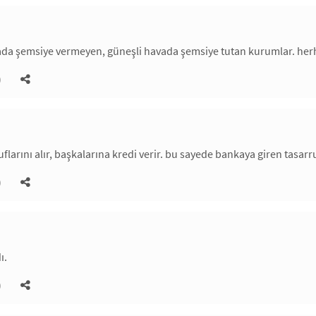
a şemsiye vermeyen, güneşli havada şemsiye tutan kurumlar. herhan
)
uflarını alır, başkalarına kredi verir. bu sayede bankaya giren tasarr
)
ı.
)