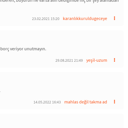
önderen, buyurun ne varsa alın dediğimde hiç bir şey alamadan
karanlıkkuruldugeceye
23.02.2021 15:20
r borç veriyor unutmayın.
yeşil-uzum
29.08.2021 21:49
.
mahlas değil takma ad
14.05.2022 16:43