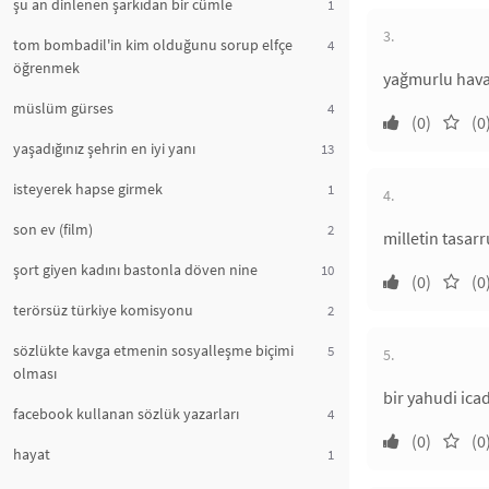
şu an dinlenen şarkıdan bir cümle
1
3.
tom bombadil'in kim olduğunu sorup elfçe
4
öğrenmek
yağmurlu havad
müslüm gürses
4
(0)
(0
yaşadığınız şehrin en iyi yanı
13
isteyerek hapse girmek
1
4.
son ev (film)
2
milletin tasarr
şort giyen kadını bastonla döven nine
10
(0)
(0
terörsüz türkiye komisyonu
2
sözlükte kavga etmenin sosyalleşme biçimi
5
5.
olması
bir yahudi icad
facebook kullanan sözlük yazarları
4
(0)
(0
hayat
1