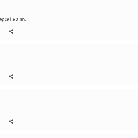
epçe ile alan.
)
)
i
)