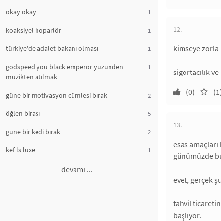
okay okay
1
12.
koaksiyel hoparlör
1
kimseye zorla 
türkiye'de adalet bakanı olması
1
godspeed you black emperor yüzünden
1
sigortacılık v
müzikten atılmak
(0)
(1
güne bir motivasyon cümlesi bırak
2
öğlen birası
5
13.
güne bir kedi bırak
2
esas amaçları 
kef ls luxe
1
günümüzde bun
devamı ...
evet, gerçek ş
tahvil ticaret
başlıyor.