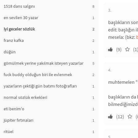
1518 dans salgını
8
3.
en sevilen 30 yazar
1
başlıkların so
iyi geceler sözlük
2
edit: başlığın
mesela: (bkz:
franz kafka
2
(9)
(1
düğün
1
gömülmek yerine yakılmak isteyen yazarlar
5
4.
fuck buddy olduğun biri ile evlenmek
2
muhtemelen "
yazarların çektiği gün batımı fotoğrafları
1
başlıkların d
normal sözlük erkekleri
1
bilmediğimizd
eti benim'o
1
(12)
(
jüpiter fırtınaları
1
ritüel
1
5.