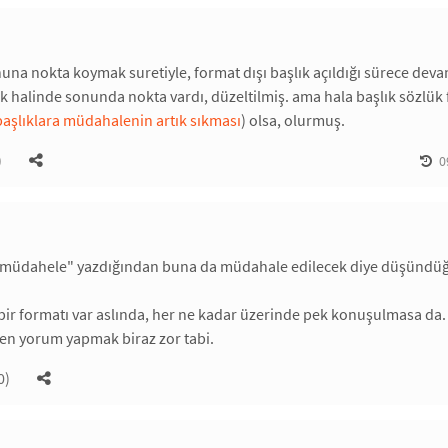
nuna nokta koymak suretiyle, format dışı başlık açıldığı sürece de
 ilk halinde sonunda nokta vardı, düzeltilmiş. ama hala başlık sözlü
başlıklara müdahalenin artık sıkması
) olsa, olurmuş.
)
0
müdahele" yazdığından buna da müdahale edilecek diye düşünd
a bir formatı var aslında, her ne kadar üzerinde pek konuşulmasa 
en yorum yapmak biraz zor tabi.
0)