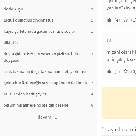
"yaptı, etti" 
yazdım" diyen 
dodo kuşu
3
(4)
(1
lucius quinctius cincinnatus
1
kayra şarkılarında geçen acımasız sözler
1
10.
diktatör
1
mizahi olarak b
duşta gidere işerken yaşanan gizli suçluluk
13
bilir. çık çık ç
duygusu
(1)
(0
artık takmanın değil takmamanın olay olması
1
gelecekte üzüleceğin şeye bugünden üzülmek
7
mutlu eden basit şeyler
4
oğlum misafirlere hoşgeldin desene
6
devamı ...
"başlıklara mü