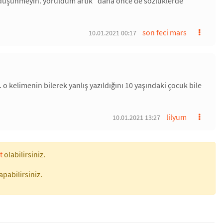
ğımı düşünmeyin. yoruldum artık "daha önce de sözlüklerde
son feci mars
10.01.2021 00:17
 o kelimenin bilerek yanlış yazıldığını 10 yaşındaki çocuk bile
lilyum
10.01.2021 13:27
t
olabilirsiniz.
apabilirsiniz.