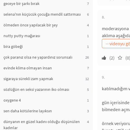
geceye bir şarkı bırak
7
selena'nın küçücük çocuğa mendil sattırması
6
8.
ölmeden önce yapılacak bir şey
4
moderasyona gi
aklıma aşağıda
nutty putty mağarası
1
bira göbeği
1
çok paranız olsa ne yapardınız sorunsalı
26
(2)
(0
evinde klima olmayan insan
7
9.
sigaraya sürekli zam yapmak
12
katılmadığım 
sözlüğün en seksi yazarının iko olması
5
oxygene 4
1
gün içerisinde
bilmeden açma
sen daha kötülerine layıksın
3
dünyanın en güzel kadını olduğu düşünülen
4
örnek veriyoru
kadınlar