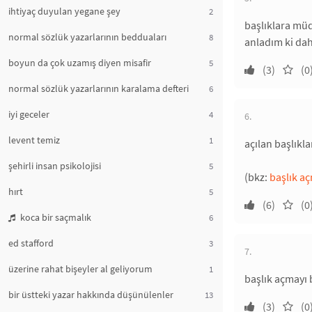
ihtiyaç duyulan yegane şey
2
başlıklara müd
normal sözlük yazarlarının bedduaları
8
anladım ki dah
boyun da çok uzamış diyen misafir
5
(3)
(0
normal sözlük yazarlarının karalama defteri
6
iyi geceler
4
6.
levent temiz
1
açılan başlıkl
şehirli insan psikolojisi
5
(bkz:
başlık a
hırt
5
(6)
(0
koca bir saçmalık
6
ed stafford
3
7.
üzerine rahat bişeyler al geliyorum
1
başlık açmayı b
bir üstteki yazar hakkında düşünülenler
13
(3)
(0