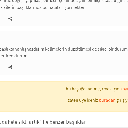
şeklinde değil, "yapması, etmesi" şeklinde açılır. bilmişlik tasladı
kişilerin başlıklarında bu hataları görmekten.
)
aşlıkta yanlış yazdığım kelimelerin düzeltilmesi de sıkıcı bir durum.
ık ettiren durum.
)
bu başlığa tanım girmek için
kayı
zaten üye iseniz
buradan
giriş y
dahele sıktı artık" ile benzer başlıklar