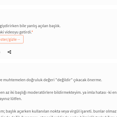
ydirirken bile yanlış açılan başlık.
ki videoyu getirdi.
*
)
ve muhtemelen doğruluk değeri "değildir" çıkacak önerme.
 en az iki başlığı moderatörlere bildirmekteyim. ya imla hatası -ki 
yınız lütfen.
m; başlık açarken kullanılan nokta veya virgül işareti. bunlar olmaz 