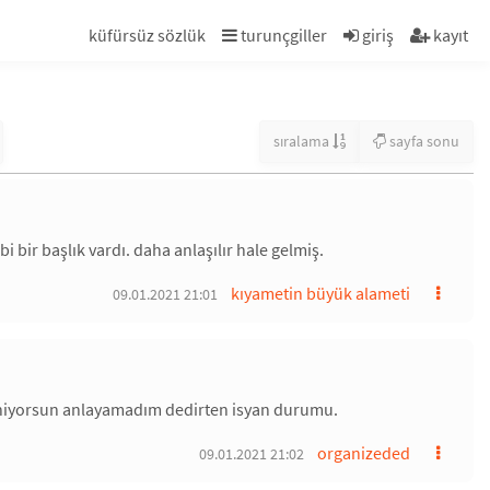
küfürsüz sözlük
turunçgiller
giriş
kayıt
sıralama
sayfa sonu
ir başlık vardı. daha anlaşılır hale gelmiş.
kıyametin büyük alameti
09.01.2021 21:01
rleniyorsun anlayamadım dedirten isyan durumu.
organizeded
09.01.2021 21:02