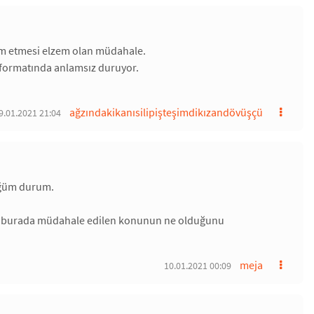
vam etmesi elzem olan müdahale.
k formatında anlamsız duruyor.
ağzındakikanısilipişteşimdikızandövüşçü
9.01.2021 21:04
üğüm durum.
da. burada müdahale edilen konunun ne olduğunu
meja
10.01.2021 00:09