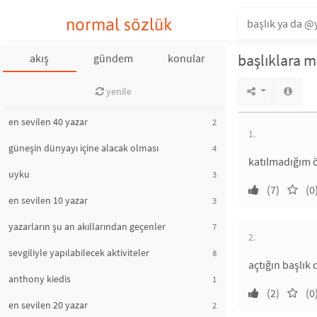
normal sözlük
başlıklara m
akış
gündem
konular
yenile
en sevilen 40 yazar
2
1.
güneşin dünyayı içine alacak olması
4
katılmadığım ö
uyku
3
(7)
(0
en sevilen 10 yazar
3
yazarların şu an akıllarından geçenler
7
2.
sevgiliyle yapılabilecek aktiviteler
8
açtığın başlık
anthony kiedis
1
(2)
(0
en sevilen 20 yazar
2