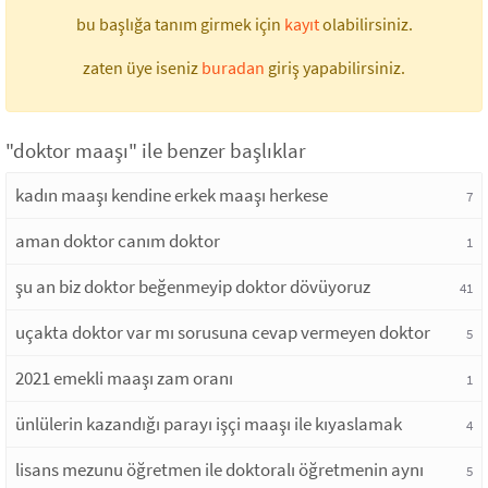
bu başlığa tanım girmek için
kayıt
olabilirsiniz.
zaten üye iseniz
buradan
giriş yapabilirsiniz.
"doktor maaşı" ile benzer başlıklar
kadın maaşı kendine erkek maaşı herkese
7
aman doktor canım doktor
1
şu an biz doktor beğenmeyip doktor dövüyoruz
41
uçakta doktor var mı sorusuna cevap vermeyen doktor
5
2021 emekli maaşı zam oranı
1
ünlülerin kazandığı parayı işçi maaşı ile kıyaslamak
4
lisans mezunu öğretmen ile doktoralı öğretmenin aynı
5