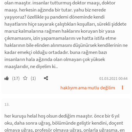
olan maaştır. insanlar tutturmuş doktor maaşı, doktor
maaşı. herkesin ağzında bir tutar. yahu biz nerede
yaşıyoruz? özellikle şu pandemi döneminde kendi
hayatlarını hiçe sayarak çalıştıkları koşulları, sürekli şiddete
maruz kalmalarına rağmen haklarını koruyan bir yasa
çıkmamasını, izin yapamamalarını ve hatta istifa etme
haklarının bile elinden alınmasını düşünürsek kendilerinin ne
kadar emekçi olduğu ortadadır. buna rağmen bazı
insanların hala ağzında olan olmayan çok yüksek
maaşlarıdır, ne diyelim ki..
(17)
(1)
01.03.2021 00:44
haklıyım ama mutlu değilim
13.
her kuruşu helal hoş olsun dediğim maaştır. önce bir 6 yıl
oku, daha sonra uğraş, bölümünde geliştir kendini, doçent
olmaya uğraş, profesör olmaya uğraş, onlarla uğraşma, en