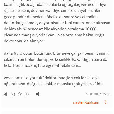
basiti sağlık ocağında insanlarla uğraş, ilaç vermedin diye
şişlesinler seni, dövmen var diye cimere şikayet etsinler.
gece gündüz demeden nöbette ol. sonra vay efendim
doktorlar çok maaş alıyor. alsınlar tabi canım. onlar almasın
da kim alsın? bence az bile alıyorlar. ortalama 10.000
civarında maaş alıyorlar yani. o da ortalama bakın. çoğu
doktor onu da almıyor.
daha 6 yıllık olan bölümünü bitirmeye çalışan benim canımı
çıkartan bir bölümdür tıp, ve kesinlikle kazandığım para da
helal hoş olacaktır, tabi eğer bitirebilirsem...
vesselam ne diyorduk "doktor maaşları çok fazla" diye
ağlanmayın, doğrusu "doktor maaşları çok yetersiz" idir.
(7)
(1)
03.03.2021 15:56
nastenkaolsam