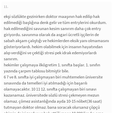
11.
ekşi sözlükte gezinirken doktor maaşının hak edilip hak
edilmediği başlığına denk gelir ve tüm entrylerini okurdum.
hak edilmediğini savunan kesim sanırım daha çok entry
giriyordu. savunma olarak da asgari ücretli işçilerin de
sabah akşam çalıştığı ve hekimlerden eksik yanı olmamasını
gösteriyorlardı. hekim olabilmek için insanın hayatından
alıp verdiğini ve çektiği stresi pek idrak edemiyorlardı
sanırım.
hekimler çalışmaya ilkögretim 1. sınıfta başlar. 1. sınıfın
yazında çarpım tablosu bitmiştir bile.
6 7 ve 8. sınıfta iyi çalışmayan biri muhtemelen üniversite
sınavında da temelleri iyi atılmadığı için başarılı
olamayacaktır. 10 11 12. sınıfta çalışmayan biri sınavı
kazanamaz. üniversitede sözlü stresi çekmeyen mezun
olamaz. çömez asistanlığında ayda 10-15 nöbet(36 saat)
tutmayan doktor olmaz. bana soracak olursanız çöpçü