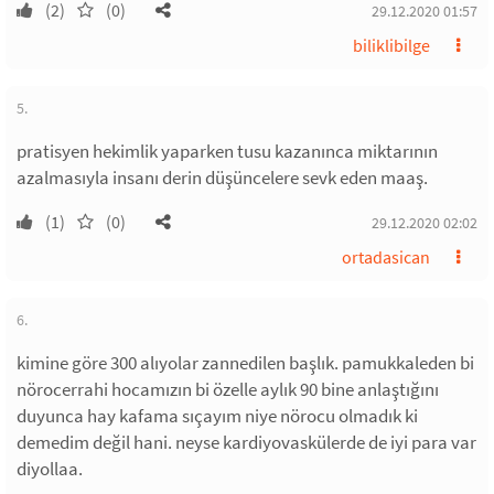
(2)
(0)
29.12.2020 01:57
biliklibilge
5.
pratisyen hekimlik yaparken tusu kazanınca miktarının
azalmasıyla insanı derin düşüncelere sevk eden maaş.
(1)
(0)
29.12.2020 02:02
ortadasican
6.
kimine göre 300 alıyolar zannedilen başlık. pamukkaleden bi
nörocerrahi hocamızın bi özelle aylık 90 bine anlaştığını
duyunca hay kafama sıçayım niye nörocu olmadık ki
demedim değil hani. neyse kardiyovaskülerde de iyi para var
diyollaa.