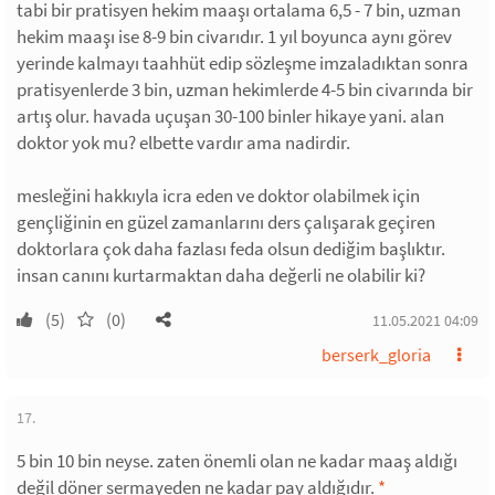
tabi bir pratisyen hekim maaşı ortalama 6,5 - 7 bin, uzman
hekim maaşı ise 8-9 bin civarıdır. 1 yıl boyunca aynı görev
yerinde kalmayı taahhüt edip sözleşme imzaladıktan sonra
pratisyenlerde 3 bin, uzman hekimlerde 4-5 bin civarında bir
artış olur. havada uçuşan 30-100 binler hikaye yani. alan
doktor yok mu? elbette vardır ama nadirdir.
mesleğini hakkıyla icra eden ve doktor olabilmek için
gençliğinin en güzel zamanlarını ders çalışarak geçiren
doktorlara çok daha fazlası feda olsun dediğim başlıktır.
insan canını kurtarmaktan daha değerli ne olabilir ki?
(5)
(0)
11.05.2021 04:09
berserk_gloria
17.
5 bin 10 bin neyse. zaten önemli olan ne kadar maaş aldığı
değil döner sermayeden ne kadar pay aldığıdır.
*