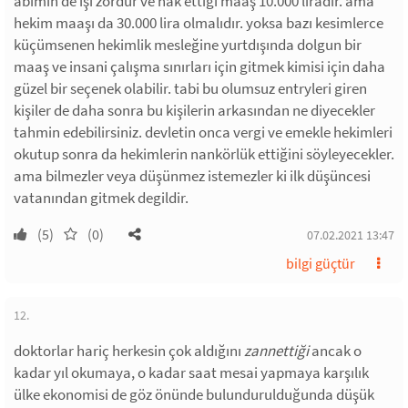
abimin de işi zordur ve hak ettiği maaş 10.000 liradır. ama
hekim maaşı da 30.000 lira olmalıdır. yoksa bazı kesimlerce
küçümsenen hekimlik mesleğine yurtdışında dolgun bir
maaş ve insani çalışma sınırları için gitmek kimisi için daha
güzel bir seçenek olabilir. tabi bu olumsuz entryleri giren
kişiler de daha sonra bu kişilerin arkasından ne diyecekler
tahmin edebilirsiniz. devletin onca vergi ve emekle hekimleri
okutup sonra da hekimlerin nankörlük ettiğini söyleyecekler.
ama bilmezler veya düşünmez istemezler ki ilk düşüncesi
vatanından gitmek degildir.
(5)
(0)
07.02.2021 13:47
bilgi güçtür
12.
doktorlar hariç herkesin çok aldığını
zannettiği
ancak o
kadar yıl okumaya, o kadar saat mesai yapmaya karşılık
ülke ekonomisi de göz önünde bulundurulduğunda düşük