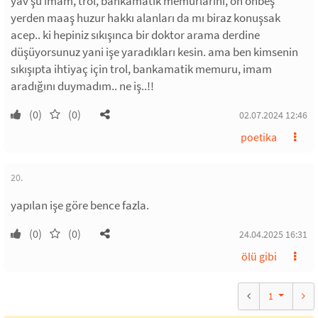
yav şu imam, trol, bankamatik memurlarını, on onbeş
yerden maaş huzur hakkı alanları da mı biraz konuşsak
acep.. ki hepiniz sıkışınca bir doktor arama derdine
düşüyorsunuz yani işe yaradıkları kesin. ama ben kimsenin
sıkışıpta ihtiyaç için trol, bankamatik memuru, imam
aradığını duymadım.. ne iş..!!
(0)
(0)
02.07.2024 12:46
poetika
20.
yapılan işe göre bence fazla.
(0)
(0)
24.04.2025 16:31
ölü gibi
1