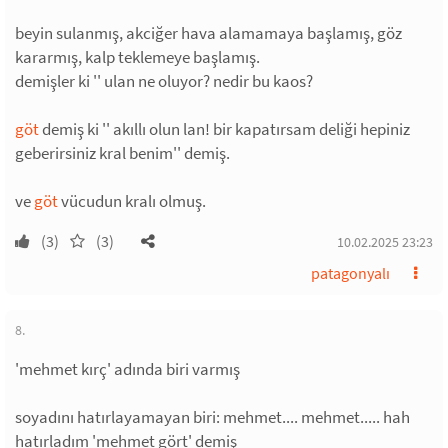
beyin sulanmış, akciğer hava alamamaya başlamış, göz
kararmış, kalp teklemeye başlamış.
demişler ki '' ulan ne oluyor? nedir bu kaos?
göt
demiş ki '' akıllı olun lan! bir kapatırsam deliği hepiniz
geberirsiniz kral benim'' demiş.
ve
göt
vücudun kralı olmuş.
(3)
(3)
10.02.2025 23:23
patagonyalı
8.
'mehmet kırç' adında biri varmış
soyadını hatırlayamayan biri: mehmet.... mehmet..... hah
hatırladım 'mehmet gört' demiş