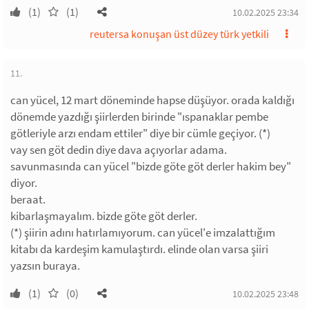
(1)
(1)
10.02.2025 23:34
reutersa konuşan üst düzey türk yetkili
11.
can yücel, 12 mart döneminde hapse düşüyor. orada kaldığı
dönemde yazdığı şiirlerden birinde "ıspanaklar pembe
götleriyle arzı endam ettiler" diye bir cümle geçiyor. (*)
vay sen göt dedin diye dava açıyorlar adama.
savunmasında can yücel "bizde göte göt derler hakim bey"
diyor.
beraat.
kibarlaşmayalım. bizde göte göt derler.
(*) şiirin adını hatırlamıyorum. can yücel'e imzalattığım
kitabı da kardeşim kamulaştırdı. elinde olan varsa şiiri
yazsın buraya.
(1)
(0)
10.02.2025 23:48