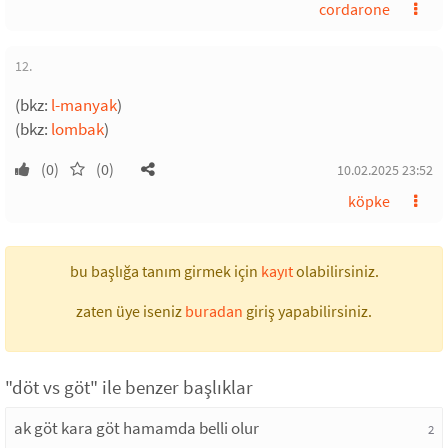
cordarone
12.
(bkz:
l-manyak
)
(bkz:
lombak
)
(0)
(0)
10.02.2025 23:52
köpke
bu başlığa tanım girmek için
kayıt
olabilirsiniz.
zaten üye iseniz
buradan
giriş yapabilirsiniz.
"döt vs göt" ile benzer başlıklar
ak göt kara göt hamamda belli olur
2