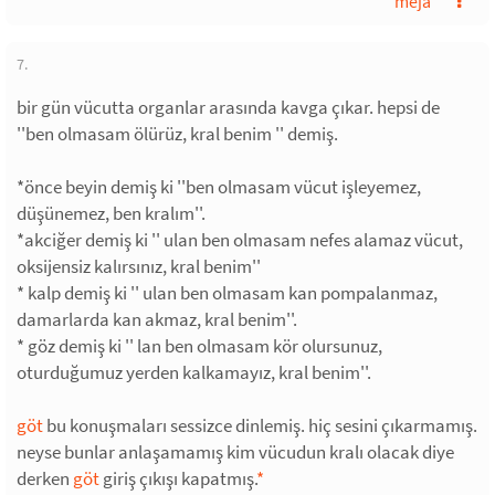
meja
7.
bir gün vücutta organlar arasında kavga çıkar. hepsi de
''ben olmasam ölürüz, kral benim '' demiş.
*önce beyin demiş ki ''ben olmasam vücut işleyemez,
düşünemez, ben kralım''.
*akciğer demiş ki '' ulan ben olmasam nefes alamaz vücut,
oksijensiz kalırsınız, kral benim''
* kalp demiş ki '' ulan ben olmasam kan pompalanmaz,
damarlarda kan akmaz, kral benim''.
* göz demiş ki '' lan ben olmasam kör olursunuz,
oturduğumuz yerden kalkamayız, kral benim''.
göt
bu konuşmaları sessizce dinlemiş. hiç sesini çıkarmamış.
neyse bunlar anlaşamamış kim vücudun kralı olacak diye
derken
göt
giriş çıkışı kapatmış.
*