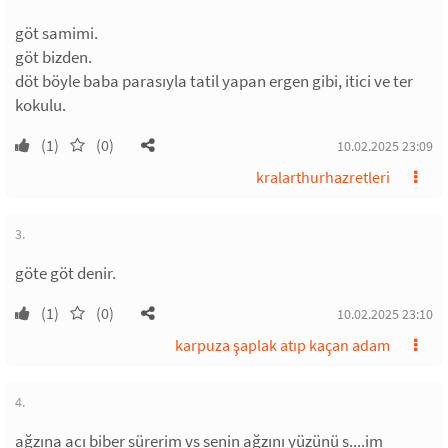
göt samimi.
göt bizden.
döt böyle baba parasıyla tatil yapan ergen gibi, itici ve ter
kokulu.
(1)
(0)
10.02.2025 23:09
kralarthurhazretleri
3.
göte göt denir.
(1)
(0)
10.02.2025 23:10
karpuza şaplak atıp kaçan adam
4.
ağzına acı biber sürerim vs senin ağzını yüzünü s....im