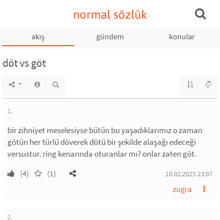
normal sözlük
akış
gündem
konular
döt vs göt
1.
bir zihniyet meselesiyse bütün bu yaşadıklarımız o zaman
götün her türlü döverek dötü bir şekilde alaşağı edeceği
versustur. ring kenarında oturanlar mı? onlar zaten göt.
(4)
(1)
10.02.2025 23:07
zugra
2.