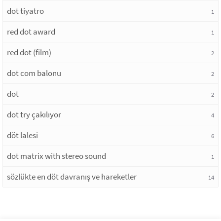
dot tiyatro
1
red dot award
1
red dot (film)
2
dot com balonu
2
dot
2
dot try çakılıyor
4
döt lalesi
6
dot matrix with stereo sound
1
sözlükte en döt davranış ve hareketler
14