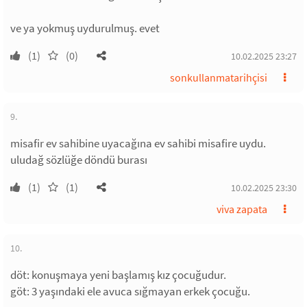
ve ya yokmuş uydurulmuş. evet
(1)
(0)
10.02.2025 23:27
sonkullanmatarihçisi
9.
misafir ev sahibine uyacağına ev sahibi misafire uydu.
uludağ sözlüğe döndü burası
(1)
(1)
10.02.2025 23:30
viva zapata
10.
döt: konuşmaya yeni başlamış kız çocuğudur.
göt: 3 yaşındaki ele avuca sığmayan erkek çocuğu.