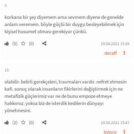
9.
korkana bir şey diyemem ama sevmem diyene de genelde
anlam veremem. böyle güçlü bir duygu besleyebilmek için
kişisel husumet olması gerekiyor çünkü.
(5)
(0)
19.04.2021 15:36
decaff
10.
olabilir. belirli gerekçeleri, travmaları vardır. nefret etmesin
kafi. sonuç olarak insanların fikirlerini değiştirmek için ne
metafizik güçlerimiz var ne de bunu empoze etmeye
hakkımız. yoksa biz de isterdik kedilerin dünyayı
yönetmesini.
(2)
(0)
19.04.2021 15:47
totoro