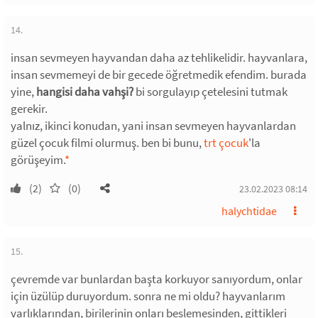
14.
insan sevmeyen hayvandan daha az tehlikelidir. hayvanlara,
insan sevmemeyi de bir gecede öğretmedik efendim. burada
yine,
hangisi daha vahşi?
bi sorgulayıp çetelesini tutmak
gerekir.
yalnız, ikinci konudan, yani insan sevmeyen hayvanlardan
güzel çocuk filmi olurmuş. ben bi bunu,
trt çocuk
'la
görüşeyim.
*
(2)
(0)
23.02.2023 08:14
halychtidae
15.
çevremde var bunlardan başta korkuyor sanıyordum, onlar
için üzülüp duruyordum. sonra ne mi oldu? hayvanlarım
varlıklarından, birilerinin onları beslemesinden, gittikleri