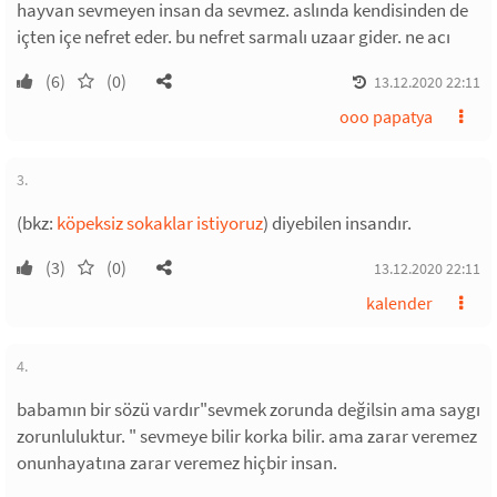
hayvan sevmeyen insan da sevmez. aslında kendisinden de
içten içe nefret eder. bu nefret sarmalı uzaar gider. ne acı
(6)
(0)
13.12.2020 22:11
ooo papatya
3.
(bkz:
köpeksiz sokaklar istiyoruz
) diyebilen insandır.
(3)
(0)
13.12.2020 22:11
kalender
4.
babamın bir sözü vardır"sevmek zorunda değilsin ama saygı
zorunluluktur. " sevmeye bilir korka bilir. ama zarar veremez
onunhayatına zarar veremez hiçbir insan.