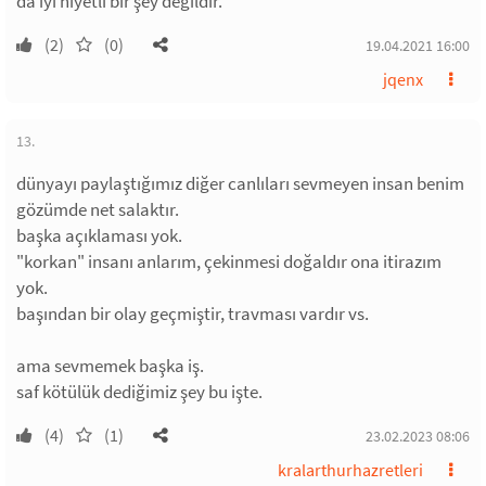
da iyi niyetli bir şey değildir.
(2)
(0)
19.04.2021 16:00
jqenx
13.
dünyayı paylaştığımız diğer canlıları sevmeyen insan benim
gözümde net salaktır.
başka açıklaması yok.
"korkan" insanı anlarım, çekinmesi doğaldır ona itirazım
yok.
başından bir olay geçmiştir, travması vardır vs.
ama sevmemek başka iş.
saf kötülük dediğimiz şey bu işte.
(4)
(1)
23.02.2023 08:06
kralarthurhazretleri