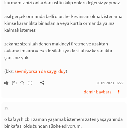
kurmamız bizi onlardan üstün kılıp onları değersiz yapmaz.
asıl gerçek ormanda belli olur. herkes insan olmak ister ama
kimse karanlıkta bir aslanla veya kurtla ormanda yalnız
kalmak istemez.
zekanız size silah denen makineyi üretme ve uzaktan
avlama imkanı verse de silahlı ya da silahsız karanlıkta
şansınız yok.
(bkz:
sevmiyorsan da saygı duy
)
(5)
(1)
20.05.2023 16:27
demir baybars
19.
o kafayı hiçbir zaman yaşamak istemem zaten yaşayanında
bir kafası olduğundan şüphe ediyorum.