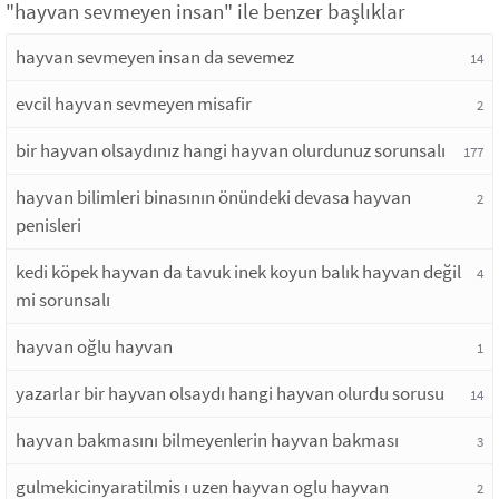
"hayvan sevmeyen insan" ile benzer başlıklar
hayvan sevmeyen insan da sevemez
14
evcil hayvan sevmeyen misafir
2
bir hayvan olsaydınız hangi hayvan olurdunuz sorunsalı
177
hayvan bilimleri binasının önündeki devasa hayvan
2
penisleri
kedi köpek hayvan da tavuk inek koyun balık hayvan değil
4
mi sorunsalı
hayvan oğlu hayvan
1
yazarlar bir hayvan olsaydı hangi hayvan olurdu sorusu
14
hayvan bakmasını bilmeyenlerin hayvan bakması
3
gulmekicinyaratilmis ı uzen hayvan oglu hayvan
2