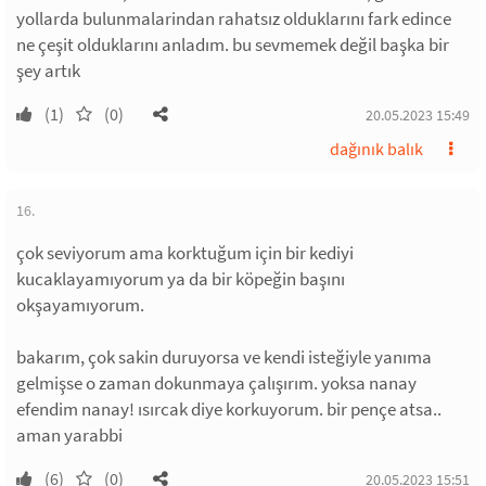
yollarda bulunmalarindan rahatsız olduklarını fark edince
ne çeşit olduklarını anladım. bu sevmemek değil başka bir
şey artık
(1)
(0)
20.05.2023 15:49
dağınık balık
16.
çok seviyorum ama korktuğum için bir kediyi
kucaklayamıyorum ya da bir köpeğin başını
okşayamıyorum.
bakarım, çok sakin duruyorsa ve kendi isteğiyle yanıma
gelmişse o zaman dokunmaya çalışırım. yoksa nanay
efendim nanay! ısırcak diye korkuyorum. bir pençe atsa..
aman yarabbi
(6)
(0)
20.05.2023 15:51