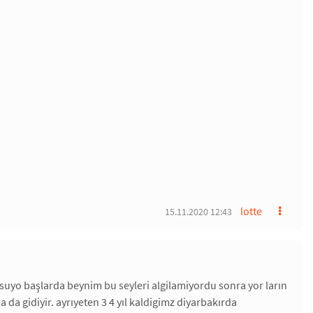
lotte
15.11.2020 12:43
nusuyo başlarda beynim bu seyleri algilamiyordu sonra yor ların
a gidiyir. ayrıyeten 3 4 yıl kaldigimz diyarbakırda