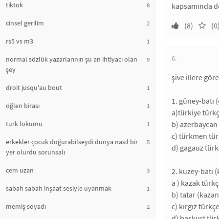
tiktok
8
kapsamında değ
cinsel gerilim
2
(8)
(0
rs5 vs m3
1
6.
normal sözlük yazarlarının şu an ihtiyacı olan
9
şey
şive illere gör
droit jusqu'au bout
1
1. güney-batı 
öğlen birası
1
a)türkiye türk
türk lokumu
b) azerbaycan 
1
c) türkmen tür
erkekler çocuk doğurabilseydi dünya nasıl bir
5
d) gagauz türk
yer olurdu sorunsalı
cem uzan
3
2. kuzey-batı 
a ) kazak türkç
sabah sabah inşaat sesiyle uyanmak
1
b) tatar (kazan
c) kırgız türkçe
memiş soyadı
2
d) başkurt tür