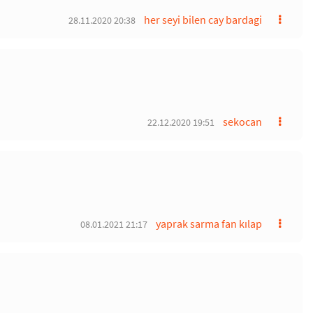
her seyi bilen cay bardagi
28.11.2020 20:38
sekocan
22.12.2020 19:51
yaprak sarma fan kılap
08.01.2021 21:17