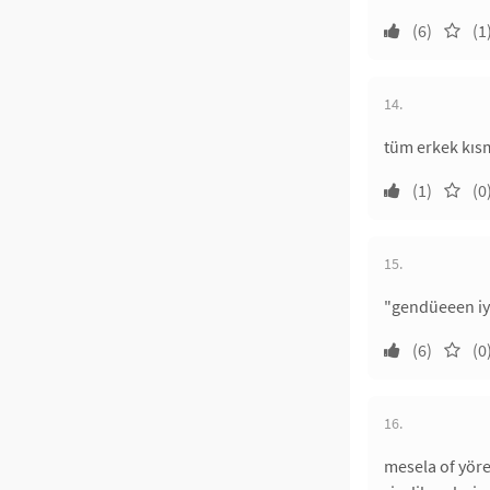
(6)
(1
14.
tüm erkek kıs
(1)
(0
15.
"gendüeeen iy
(6)
(0
16.
mesela of yöres