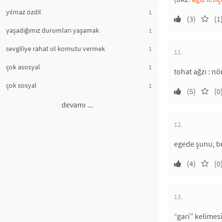
yılmaz özdil
1
(3)
(1
yaşadığımız durumları yaşamak
1
sevgiliye rahat ol komutu vermek
1
11.
çok asosyal
1
tohat ağzı : n
çok sosyal
1
(5)
(0
devamı ...
12.
egede şunu, bu
(4)
(0
13.
“gari” kelimesi