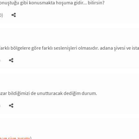
onuştuğu gibi konusmakta hoşuma gidir... bilirsin?
0)
 farklı bölgelere göre farklı seslenişleri olmasıdır. adana şivesi ve is
)
azar bildiğimizi de unutturacak dediğim durum.
)
e ve şive ayrımı
)