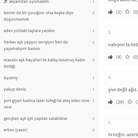
akşamdan uyumadım
1
(5)
(0
benim de bir çocuğum olsa keşke diye
3
düşünmemek
adını yoldaki taşlara yazdım
1
3.
herkes aşk yaşıyor sevişiyor ben de
2
nabıyon la beb
yaşamalıyım baskısı
(4)
(0
masalsı aşk hayalleri ile kafayı bozmuş kadın
5
iticiliği
4.
kıyamiş
1
yakup deniz
şive değil ağız.
1
şort giyen kadına lazer tüfeği ile ateş eden nine
1
(28)
(
nine
gençken aşk için yapılan salaklıklar
3
5.
erken (yazar)
6
örneğin: azerb