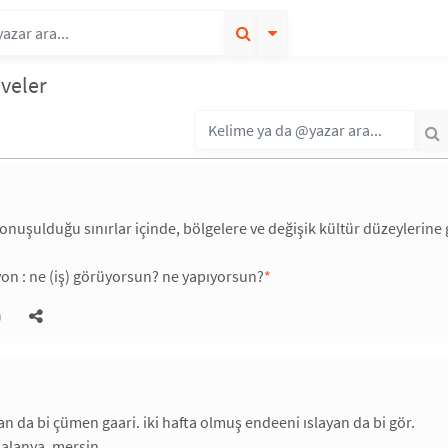
iveler
 konuşulduğu sınırlar içinde, bölgelere ve değişik kültür düzeylerine g
on : ne (iş) görüyorsun? ne yapıyorsun?
*
)
n da bi çümen gaari. iki hafta olmuş endeeni ıslayan da bi gör.
alanya, mersin.