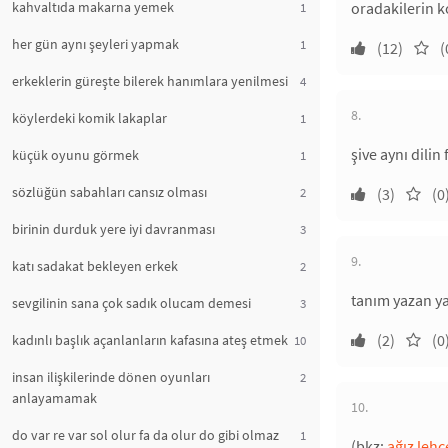
kahvaltıda makarna yemek
oradakilerin k
1
her gün aynı şeyleri yapmak
1
(12)
(
erkeklerin güreşte bilerek hanımlara yenilmesi
4
8.
köylerdeki komik lakaplar
1
şive aynı dilin
küçük oyunu görmek
1
sözlüğün sabahları cansız olması
2
(3)
(0
birinin durduk yere iyi davranması
3
9.
katı sadakat bekleyen erkek
2
tanım yazan y
sevgilinin sana çok sadık olucam demesi
3
(2)
(0
kadınlı başlık açanlanların kafasına ateş etmek
10
insan ilişkilerinde dönen oyunları
2
anlayamamak
10.
do var re var sol olur fa da olur do gibi olmaz
1
(bkz:
ağız lehç