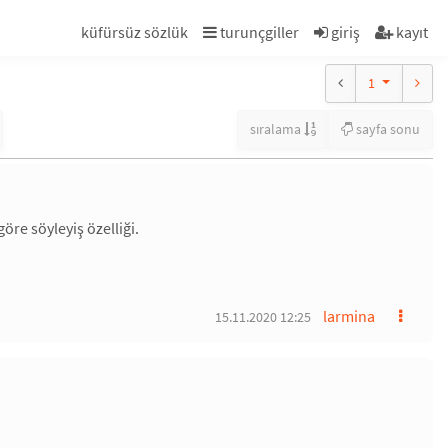
küfürsüz sözlük
turunçgiller
giriş
kayıt
1
sıralama
sayfa sonu
öre söyleyiş özelliği.
larmina
15.11.2020 12:25