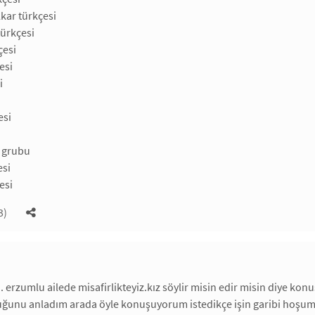
kar türkçesi
türkçesi
çesi
esi
i
i
esi
 grubu
esi
esi
3)
. erzumlu ailede misafirlikteyiz.kız söylir misin edir misin diye ko
uğunu anladım arada öyle konuşuyorum istedikçe işin garibi hoşuma d