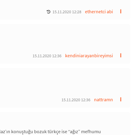
ethernetci abi
15.11.2020 12:28
kendiniarayanbireyimsi
15.11.2020 12:36
nattramn
15.11.2020 12:36
 laz’ın konuştuğu bozuk türkçe ise “ağız” mefhumu