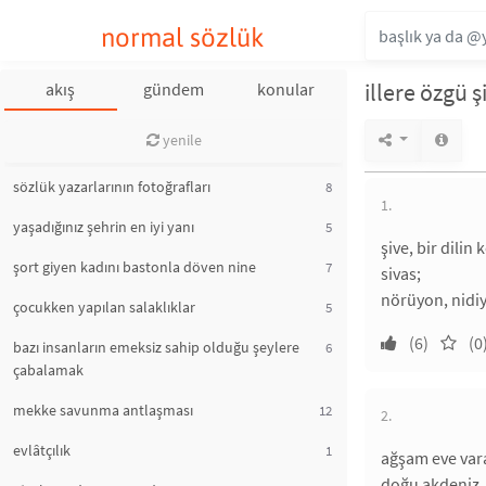
normal sözlük
illere özgü ş
akış
gündem
konular
yenile
sözlük yazarlarının fotoğrafları
8
1.
yaşadığınız şehrin en iyi yanı
5
şive, bir dilin
şort giyen kadını bastonla döven nine
7
sivas;
nörüyon, nidiy
çocukken yapılan salaklıklar
5
(6)
(0
bazı insanların emeksiz sahip olduğu şeylere
6
çabalamak
mekke savunma antlaşması
12
2.
evlâtçılık
1
ağşam eve vara
doğu akdeniz, 