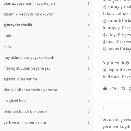
plansız yaşamanın avantajları
3
e) karaçay-mal
f) karakalpak 
düşün ki kedin bunu okuyor
3
g) kumuk türk
günaydın sözlük
6
h) nogay türkç
i) altay türkçes
irade
2
j) tuva türkçes
kafa
2
k) hakas türkç
hay aklınla beş yaşa delikanlı
1
3. güney-doğu
ihtiyaç duyulan yegane şey
1
a) uygur türkç
b) özbek türkç
sigarası olan var mı
5
(15)
(
tiktok kullanan sözlük yazarları
5
en güzel bira
12
7.
birinden haber beklemek
2
erzurum şivesi
yerli ve milli amerikan iti
1
yerine ir koyd