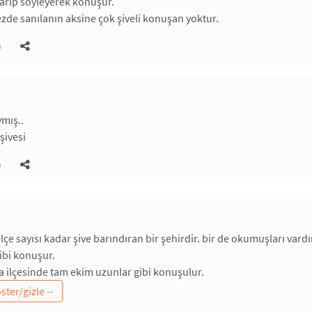
i garip söyleyerek konuşur.
de sanılanın aksine çok şiveli konuşan yoktur.
)
ymış..
şivesi
)
ilçe sayısı kadar şive barındıran bir şehirdir. bir de okumuşları var
ibi konuşur.
 ilçesinde tam ekim uzunlar gibi konuşulur.