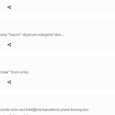
)
mına "hacım" diyorum eskişehir'den...
)
i bak" from ordu
)
inde sizin asıl bildiğiniz karadeniz şivesi konuşulur.