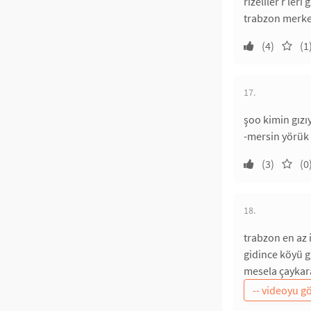
rizeliler r ler
trabzon merkez
(4)
(1
17.
şoo kimin gızı
-mersin yörük 
(3)
(0
18.
trabzon en az 
gidince köyü g
mesela çaykara