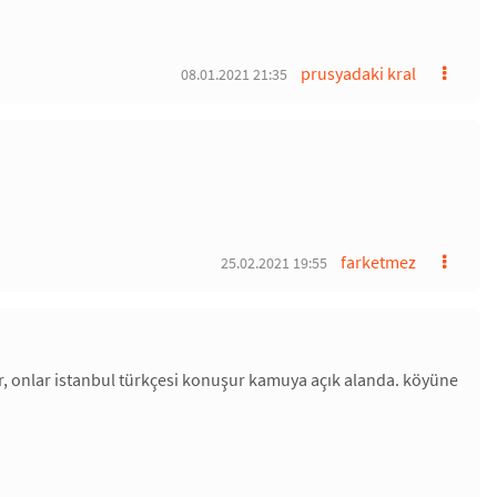
prusyadaki kral
08.01.2021 21:35
farketmez
25.02.2021 19:55
dır, onlar istanbul türkçesi konuşur kamuya açık alanda. köyüne