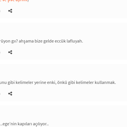
)
örüyon gıı? ahşama bize gelde eccük lafluyah.
)
nu gibi kelimeler yerine enki, önkü gibi kelimeler kullanmak.
)
..ege’nin kapıları açılıyor..