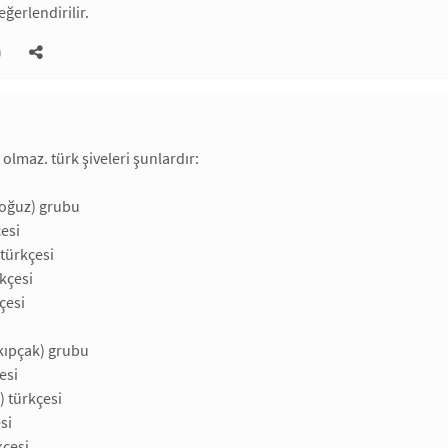
erlendirilir.
)
e olmaz. türk şiveleri şunlardır:
(oğuz) grubu
çesi
türkçesi
kçesi
çesi
(kıpçak) grubu
esi
) türkçesi
si
kçesi