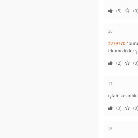
(5)
(0
16.
#279770
*
bunu
t:komiklikler ş
(2)
(0
17.
iştah, kesinlikl
(0)
(0
18.