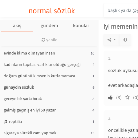
normal sözlük
iyi memenin 
akış
gündem
konular
yenile
evinde klima olmayan insan
10
1.
kadınların tapılası varlıklar olduğu gerçeği
4
sözlük uykusuz
doğum gününü kimsenin kutlamaması
1
evet arkadaşlar
günaydın sözlük
8
(3)
(0
geceye bir şarkı bırak
8
gelmiş geçmiş en iyi 50 yazar
4
2.
reptilia
1
öncelikle yaz 
sigaraya sürekli zam yapmak
13
bırakmak ne ç