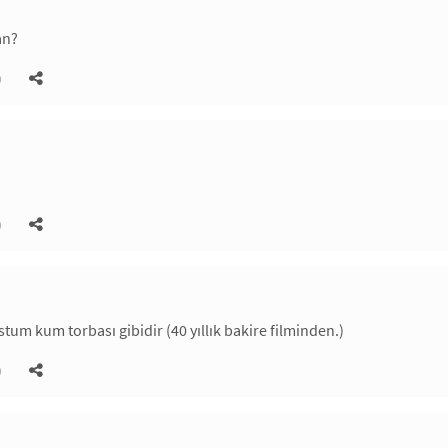
an?
)
)
ostum kum torbası gibidir (40 yıllık bakire filminden.)
)