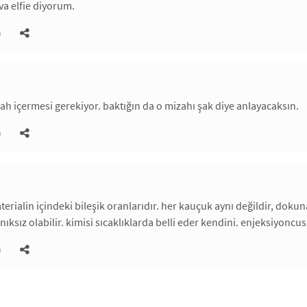
a elfie diyorum.
)
ah içermesi gerekiyor. baktığın da o mizahı şak diye anlayacaksın.
)
aterialin içindeki bileşik oranlarıdır. her kauçuk aynı değildir, d
nıksız olabilir. kimisi sıcaklıklarda belli eder kendini. enjeksiyonc
)