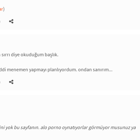
ar
)
)
sırrı diye okuduğum başlık.
iddi menemen yapmayı planlıyordum. ondan sanırım...
)
ni yok bu sayfanın. alo porno oynatıyorlar görmüyor musunuz ya