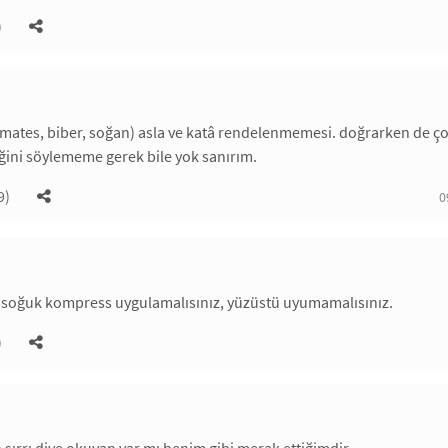
)
omates, biber, soğan) asla ve katâ rendelenmemesi. doğrarken de
ğini söylememe gerek bile yok sanırım.
9)
0
. soğuk kompress uygulamalısınız, yüzüstü uyumamalısınız.
)