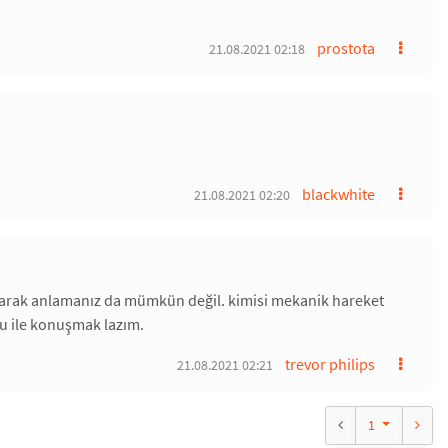
prostota
21.08.2021 02:18
blackwhite
21.08.2021 02:20
okunarak anlamanız da mümkün değil. kimisi mekanik hareket
usu ile konuşmak lazım.
trevor philips
21.08.2021 02:21
1