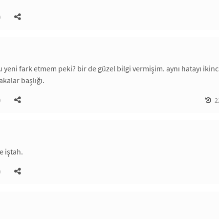
)
 yeni fark etmem peki? bir de güzel bilgi vermişim. aynı hatayı ikin
akalar başlığı.
)
2
e iştah.
)