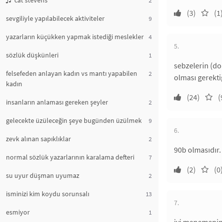
cat stevens
(3)
(1
sevgiliyle yapılabilecek aktiviteler
9
yazarların küçükken yapmak istediği meslekler
4
5.
sözlük düşkünleri
1
sebzelerin (d
felsefeden anlayan kadın vs mantı yapabilen
2
olması gerekti
kadın
(24)
(
insanların anlaması gereken şeyler
2
gelecekte üzüleceğin şeye bugünden üzülmek
9
6.
zevk alınan sapıklıklar
2
90b olmasıdır
normal sözlük yazarlarının karalama defteri
7
(2)
(0
su uyur düşman uyumaz
2
isminizi kim koydu sorunsalı
13
7.
esmiyor
1