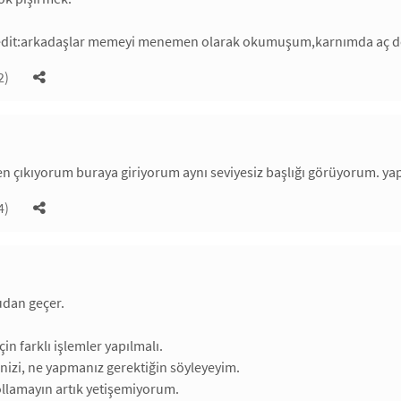
edit:arkadaşlar memeyi menemen olarak okumuşum,karnımda aç d
2)
n çıkıyorum buraya giriyorum aynı seviyesiz başlığı görüyorum. ya
4)
udan geçer.
in farklı işlemler yapılmalı.
izi, ne yapmanız gerektiğin söyleyeyim.
llamayın artık yetişemiyorum.