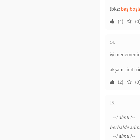
(bkz:
başıboşl
(4)
(0
14.
iyi menemenin 
akşam ciddi c
(2)
(0
15.
herhalde admi