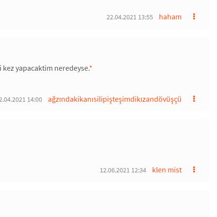
haham
22.04.2021 13:55
ci kez yapacaktim neredeyse.
*
ağzındakikanısilipişteşimdikızandövüşçü
2.04.2021 14:00
klen mist
12.06.2021 12:34