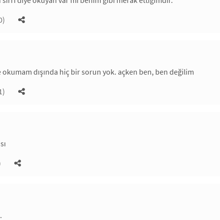
sırrı diye okuyan var mı benim gibi merak ettiğimdir.
0)
okumam dışında hiç bir sorun yok. açken ben, ben değilim
1)
sı
)
.