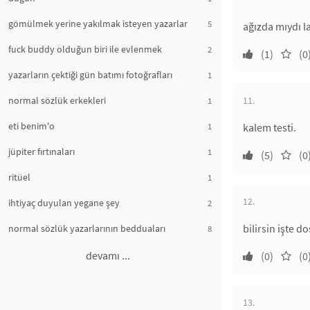
gömülmek yerine yakılmak isteyen yazarlar
5
ağızda mıydı l
fuck buddy olduğun biri ile evlenmek
2
(1)
(0
yazarların çektiği gün batımı fotoğrafları
1
normal sözlük erkekleri
11.
1
eti benim'o
1
kalem testi.
jüpiter fırtınaları
1
(5)
(0
ritüel
1
12.
ihtiyaç duyulan yegane şey
2
bilirsin işte d
normal sözlük yazarlarının bedduaları
8
devamı ...
(0)
(0
13.