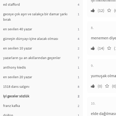
iyi menemenin 
ed stafford
4
(12)
(
geceye çok aşırı ve salakça bir damar şarkı
1
bırak
8.
en sevilen 40 yazar
1
menemen diye 
güneşin dünyayı içine alacak olması
4
(14)
(
en sevilen 10 yazar
2
yazarların şu an akıllarından geçenler
7
9.
anthony kiedis
1
yumuşak olma
en sevilen 20 yazar
1
(0)
(0
1518 dans salgını
8
iyi geceler sözlük
2
10.
franz kafka
2
elde dağılması
düğün
1