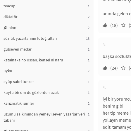
teacup
1
anında gelen 
diktatör
2
(18)
(
ninni
2
sözlük yazarlarının fotoğrafları
13
3.
gülseven medar
1
başka sözlükte
katainaka no ossan, kensei ni naru
1
(24)
(
uyku
7
eyüp sabri tuncer
1
4.
kuytu bir dm de gözlerden uzak
1
iyi bir yorumc
karizmatik isimler
2
benim gibi.
her tip meme iç
üzümü salkımından yemeyi seven yazarlar veri
1
yollayın memen
tabanı
edit: tamam yo
2