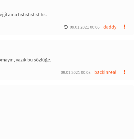
eğil ama hshshshshhs.
daddy
09.01.2021 00:06
pmayın, yazık bu sözlüğe.
backinreal
09.01.2021 00:08