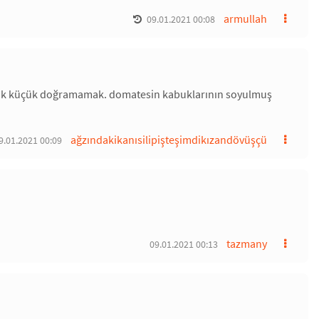
armullah
09.01.2021 00:08
 çok küçük doğramamak. domatesin kabuklarının soyulmuş
ağzındakikanısilipişteşimdikızandövüşçü
9.01.2021 00:09
tazmany
09.01.2021 00:13