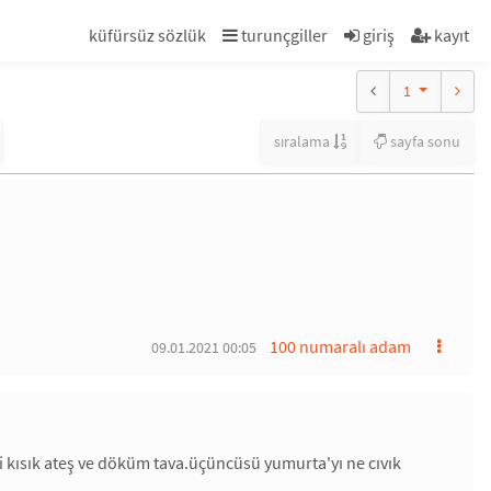
küfürsüz sözlük
turunçgiller
giriş
kayıt
1
sıralama
sayfa sonu
100 numaralı adam
09.01.2021 00:05
i kısık ateş ve döküm tava.üçüncüsü yumurta'yı ne cıvık