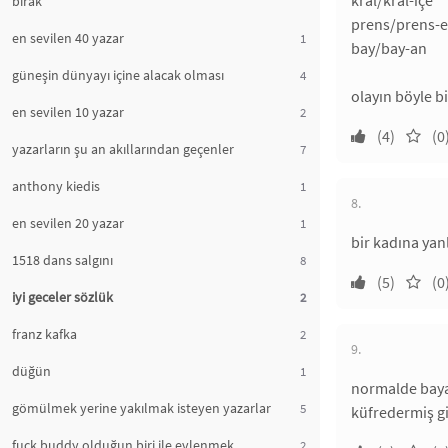
kral/kral-içe
bırak
prens/prens-e
en sevilen 40 yazar
1
bay/bay-an
güneşin dünyayı içine alacak olması
4
olayın böyle bi
en sevilen 10 yazar
2
(4)
(0
yazarların şu an akıllarından geçenler
7
anthony kiedis
1
8.
en sevilen 20 yazar
1
bir kadına yan
1518 dans salgını
8
(5)
(0
iyi geceler sözlük
2
franz kafka
2
9.
düğün
1
normalde bayan
gömülmek yerine yakılmak isteyen yazarlar
5
küfredermiş gi
fuck buddy olduğun biri ile evlenmek
2