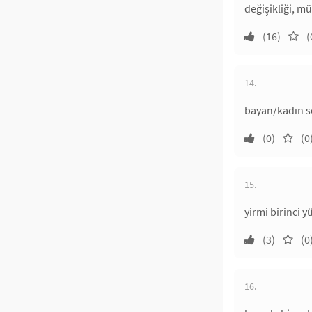
değişikliği, m
(16)
(
14.
bayan/kadın so
(0)
(0
15.
yirmi birinci y
(3)
(0
16.