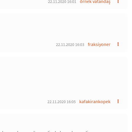
örnek vatandaş
22.11.2020 16:01
fraksiyoner
22.11.2020 16:03
kafakirankopek
22.11.2020 16:05