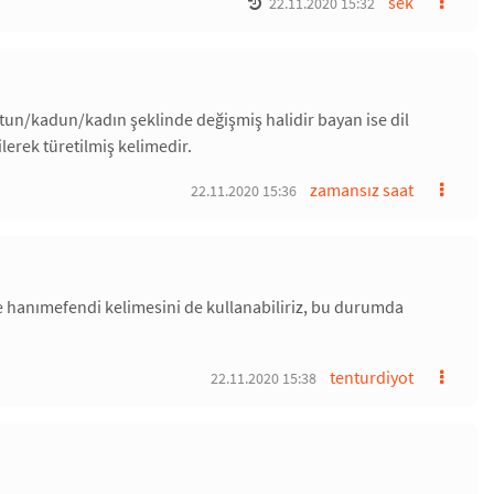
sek
22.11.2020 15:32
tun/kadun/kadın şeklinde değişmiş halidir bayan ise dil
erek türetilmiş kelimedir.
zamansız saat
22.11.2020 15:36
ine hanımefendi kelimesini de kullanabiliriz, bu durumda
tenturdiyot
22.11.2020 15:38