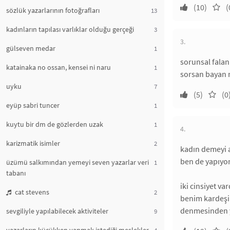
(10)
(
sözlük yazarlarının fotoğrafları
13
kadınların tapılası varlıklar olduğu gerçeği
3
3.
gülseven medar
1
sorunsal falan
katainaka no ossan, kensei ni naru
1
sorsan bayan n
uyku
7
(5)
(0
eyüp sabri tuncer
1
kuytu bir dm de gözlerden uzak
1
4.
karizmatik isimler
2
kadın demeyi a
ben de yapıyor
üzümü salkımından yemeyi seven yazarlar veri
1
tabanı
iki cinsiyet va
cat stevens
2
benim kardeşim
denmesinden ya
sevgiliyle yapılabilecek aktiviteler
9
4