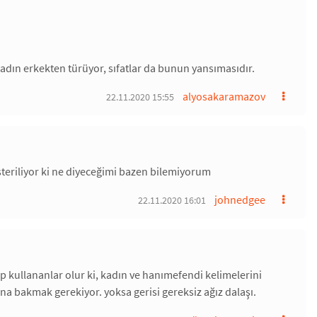
i kadın erkekten türüyor, sıfatlar da bunun yansımasıdır.
alyosakaramazov
22.11.2020 15:55
steriliyor ki ne diyeceğimi bazen bilemiyorum
johnedgee
22.11.2020 16:01
up kullananlar olur ki, kadın ve hanımefendi kelimelerini
a bakmak gerekiyor. yoksa gerisi gereksiz ağız dalaşı.