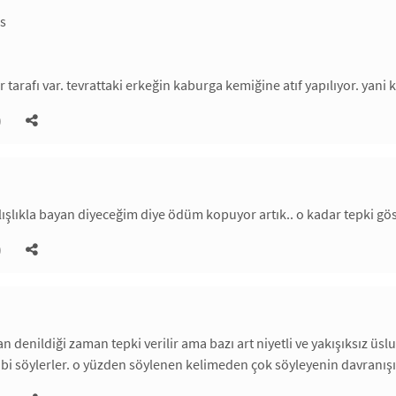
s
r tarafı var. tevrattaki erkeğin kaburga kemiğine atıf yapılıyor. yan
)
lışlıkla bayan diyeceğim diye ödüm kopuyor artık.. o kadar tepki gö
)
 denildiği zaman tepki verilir ama bazı art niyetli ve yakışıksız üsl
bi söylerler. o yüzden söylenen kelimeden çok söyleyenin davranışın