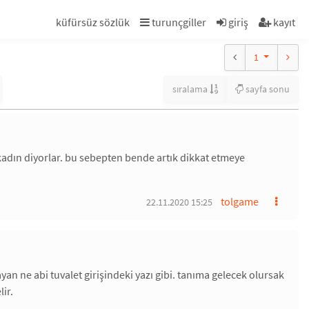
küfürsüz sözlük
turunçgiller
giriş
kayıt
1
sıralama
sayfa sonu
adın diyorlar. bu sebepten bende artık dikkat etmeye
tolgame
22.11.2020 15:25
 ne abi tuvalet girişindeki yazı gibi. tanıma gelecek olursak
ir.