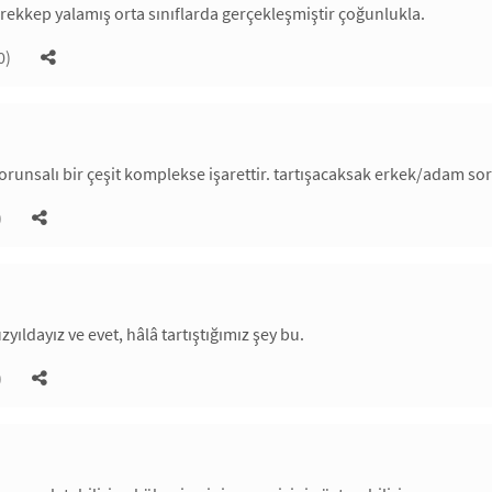
ürekkep yalamış orta sınıflarda gerçekleşmiştir çoğunlukla.
0)
runsalı bir çeşit komplekse işarettir. tartışacaksak erkek/adam soru
)
üzyıldayız ve evet, hâlâ tartıştığımız şey bu.
)