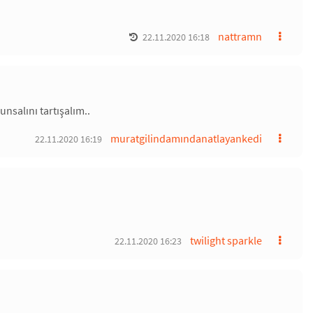
nattramn
22.11.2020 16:18
nsalını tartışalım..
muratgilindamındanatlayankedi
22.11.2020 16:19
twilight sparkle
22.11.2020 16:23