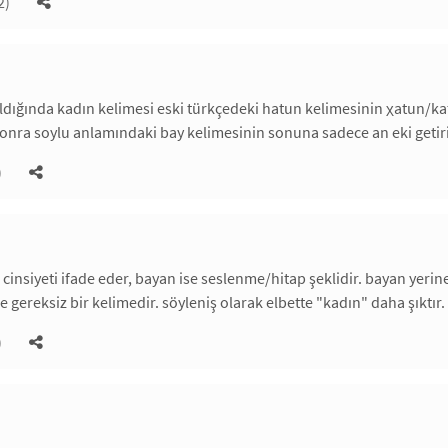
2)
ldığında kadın kelimesi eski türkçedeki hatun kelimesinin χatun/ka
nra soylu anlamındaki bay kelimesinin sonuna sadece an eki getiril
)
 cinsiyeti ifade eder, bayan ise seslenme/hitap şeklidir. bayan yer
 gereksiz bir kelimedir. söyleniş olarak elbette "kadın" daha şıktır.
)