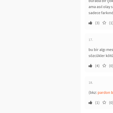
burada bir çok
ama asıl olay 
sadece farkınd
(3)
(1
17.
bu bir algı me
sözcükler kötü
(4)
(0
18.
(bkz:
pardon 
(1)
(0