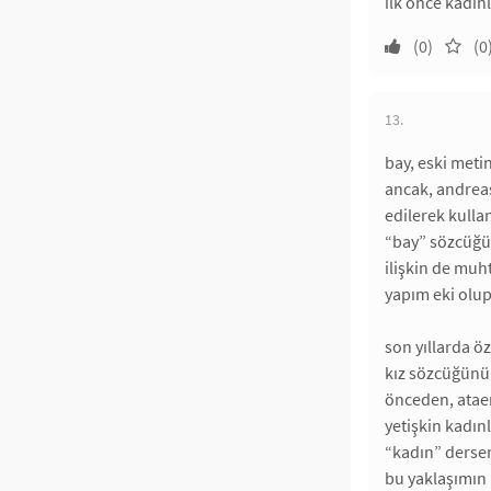
ilk önce kadın
(0)
(0
13.
bay, eski meti
ancak, andrea
edilerek kullan
“bay” sözcüğü,
ilişkin de muh
yapım eki olup
son yıllarda ö
kız sözcüğünün
önceden, ataer
yetişkin kadın
“kadın” dersem
bu yaklaşımın 