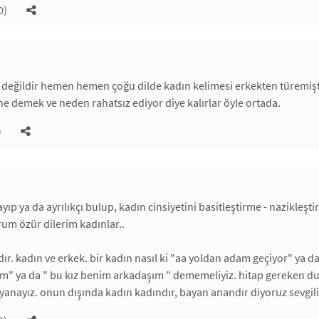
0)
 değildir hemen hemen çoğu dilde kadın kelimesi erkekten türemiştir
e demek ve neden rahatsız ediyor diye kalırlar öyle ortada.
)
yıp ya da ayrılıkçı bulup, kadın cinsiyetini basitleştirme - nazikle
um özür dilerim kadınlar..
rdır. kadın ve erkek. bir kadın nasıl ki "aa yoldan adam geçiyor" ya d
" ya da " bu kız benim arkadaşım " dememeliyiz. hitap gereken dur
nayız. onun dışında kadın kadındır, bayan anandır diyoruz sevgil