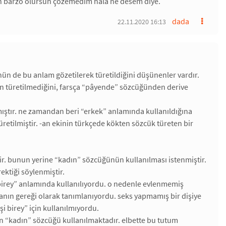
sin barzo olursun çözemedim hala ne desem diye.
dada
22.11.2020 16:13
nün de bu anlam gözetilerek türetildiğini düşünenler vardır.
n türetilmediğini, farsça “pâyende” sözcüğünden derive
ıştır. ne zamandan beri “erkek” anlamında kullanıldığına
türetilmiştir. -an ekinin türkçede kökten sözcük türeten bir
tir. bunun yerine “kadın” sözcüğünün kullanılması istenmiştir.
ektiği söylenmiştir.
 birey” anlamında kullanılıyordu. o nedenle evlenmemiş
anın gereği olarak tanımlanıyordu. seks yapmamış bir dişiye
şi birey” için kullanılmıyordu.
çin “kadın” sözcüğü kullanılmaktadır. elbette bu tutum