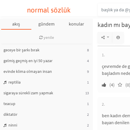
normal sözlük
kadın mı ba
akış
gündem
konular
yenile
geceye bir şarkı bırak
8
1.
gelmiş geçmiş en iyi 50 yazar
4
çevremde de gö
evinde klima olmayan insan
9
başladım nede
reptilia
1
(4)
(0
sigaraya sürekli zam yapmak
13
teacup
1
2.
diktatör
2
ben kadın deme
bayan denilen 
ninni
2