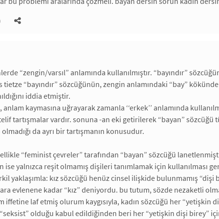
lar bu problemi aralarında çözmeli. bayan dersin sorun kadın der
)
nlerde “zengin/varsıl” anlamında kullanılmıştır. “bayındır” sözcüğü
s tietze “bayındır” sözcüğünün, zengin anlamındaki “bay” kökünde
ıldığını iddia etmiştir.
 anlam kaymasına uğrayarak zamanla ‘‘erkek’’ anlamında kullanılm
telif tartışmalar vardır. sonuna -an eki getirilerek “bayan” sözcüğü 
 olmadığı da ayrı bir tartışmanın konusudur.
zellikle “feminist çevreler” tarafından “bayan” sözcüğü lanetlenmiş
 ise yalnızca reşit olmamış dişileri tanımlamak için kullanılması ger
kil yaklaşımla: kız sözcüğü henüz cinsel ilişkide bulunmamış “dişi
lara evlenene kadar “kız” deniyordu. bu tutum, sözde nezaketli olm
 iffetine laf etmiş olurum kaygısıyla, kadın sözcüğü her “yetişkin di
“seksist” olduğu kabul edildiğinden beri her “yetişkin dişi birey” i