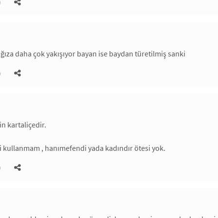
)
ıza daha çok yakışıyor bayan ise baydan türetilmiş sanki
)
in kartaliçedir.
i kullanmam , hanımefendi yada kadındır ötesi yok.
)