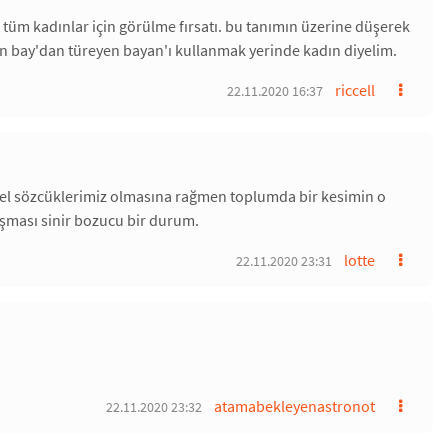
 tüm kadınlar için görülme fırsatı. bu tanımın üzerine düşerek
akın bay'dan türeyen bayan'ı kullanmak yerinde kadın diyelim.
riccell
22.11.2020 16:37
güzel sözcüklerimiz olmasına rağmen toplumda bir kesimin o
şması sinir bozucu bir durum.
lotte
22.11.2020 23:31
atamabekleyenastronot
22.11.2020 23:32