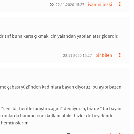
ivanmilinski
22.11.2020 15:27
 sırf buna karşı çıkmak için yalandan yapılan atar giderdir.
bir bilen
22.11.2020 15:27
ştirme çabası yüzünden kadınlara bayan diyoruz. bu ayıbı bazen
a "seni bir herifle tanıştırıcağım" demiyorsa, biz de " bu bayan
umlarda hanımefendi kullanılabilir. bizler de beyefendi
i hemcinslerim.