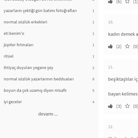
(6)
(1
yazarların çektiği gün batımı fotoğrafları
1
normal sözlük erkekleri
10.
1
eti benim'o
1
kadın demek ağ
jüpiter fırtınaları
1
(2)
(0
ritüel
1
11.
ihtiyaç duyulan yegane şey
2
beşiktaşlılar iç
normal sözlük yazarlarının bedduaları
8
boyun da çok uzamış diyen misafir
5
bayan kelimes
iyi geceler
4
(3)
(0
devamı ...
12.