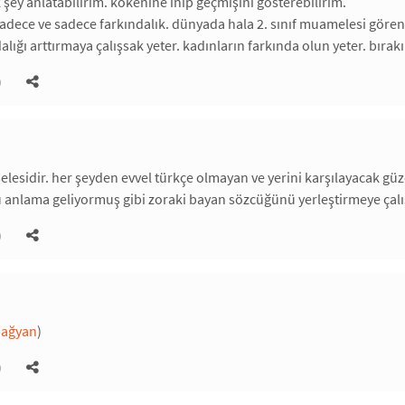
 şey anlatabilirim. kökenine inip geçmişini gösterebilirim.
sadece ve sadece farkındalık. dünyada hala 2. sınıf muamelesi gören
alığı arttırmaya çalışsak yeter. kadınların farkında olun yeter. bır
)
selesidir. her şeyden evvel türkçe olmayan ve yerini karşılayacak 
 anlama geliyormuş gibi zoraki bayan sözcüğünü yerleştirmeye çalı
)
bağyan
)
)