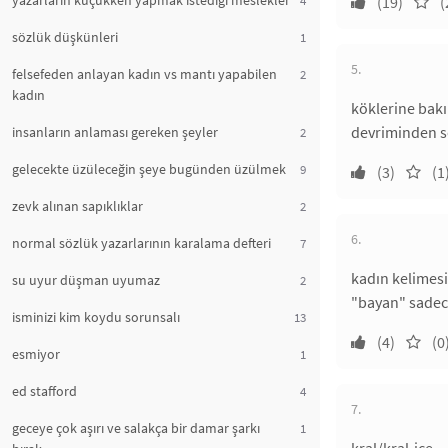
yazarların küçükken yapmak istediği meslekler
(19)
(
sözlük düşkünleri
1
5.
felsefeden anlayan kadın vs mantı yapabilen
2
kadın
köklerine bakı
devriminden so
insanların anlaması gereken şeyler
2
gelecekte üzüleceğin şeye bugünden üzülmek
9
(3)
(1
zevk alınan sapıklıklar
2
6.
normal sözlük yazarlarının karalama defteri
7
kadın kelimesi
su uyur düşman uyumaz
2
"bayan" sadece
isminizi kim koydu sorunsalı
13
(4)
(0
esmiyor
1
ed stafford
4
7.
geceye çok aşırı ve salakça bir damar şarkı
1