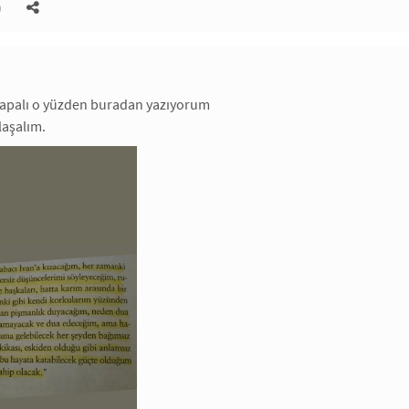
)
kapalı o yüzden buradan yazıyorum
laşalım.