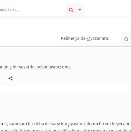
tılmış bir yazardır. selamlayınız onu.
)
me, sanırsam bir deha ile karşı karşıyayım. ellerim titredi heyecand
tiren ve hatta yoluma ışık olacak öğretileri, aforizmaları var. yanıl