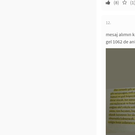
(8)
(1
12.
mesaj alımın 
gel 1062 de an