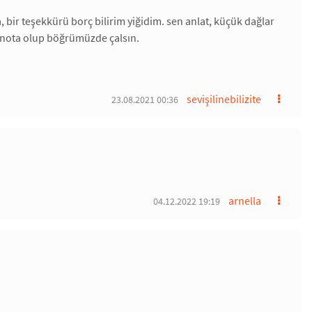
a, bir teşekkürü borç bilirim yiğidim. sen anlat, küçük dağlar
rı nota olup böğrümüzde çalsın.
sevişilinebilizite
23.08.2021 00:36
arnella
04.12.2022 19:19