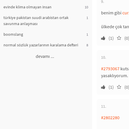
9.
evinde klima olmayan insan
10
benim gibi
cur
türkiye pakistan suudi arabistan ortak
1
savunma anlaşması
ülkede çok tan
boomslang
1
(1)
(0
normal sözlük yazarlarının karalama defteri
8
devamı ...
10.
#2793067
kuts
yasaklıyorum.
(1)
(0
11.
#2802280