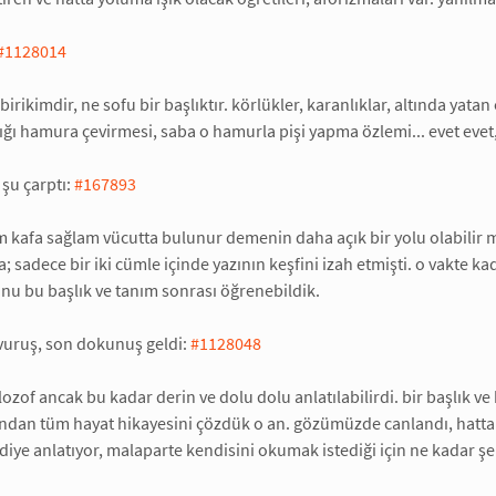
#1128014
birikimdir, ne sofu bir başlıktır. körlükler, karanlıklar, altında yat
tığı hamura çevirmesi, saba o hamurla pişi yapma özlemi... evet eve
şu çarptı:
#167893
 kafa sağlam vücutta bulunur demenin daha açık bir yolu olabilir 
sadece bir iki cümle içinde yazının keşfini izah etmişti. o vakte k
u bu başlık ve tanım sonrası öğrenebildik.
vuruş, son dokunuş geldi:
#1128048
filozof ancak bu kadar derin ve dolu dolu anlatılabilirdi. bir başlık ve 
ndan tüm hayat hikayesini çözdük o an. gözümüzde canlandı, hatta o
diye anlatıyor, malaparte kendisini okumak istediği için ne kadar 