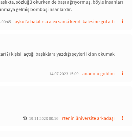
başlıkta, sözlüğü okurken de başı ağrıyormuş. böyle insanları
zlanmaya gelmiş bomboş insanlardır.
aykut’a bakılırsa alex sanki kendi kalesine gol attı
 00:45
(?) kişisi. açtığı başlıklara yazdığı şeyleri iki sn okumak
anadolu goblini
14.07.2023 15:09
rtenin üniversite arkadaşı
19.11.2023 00:16