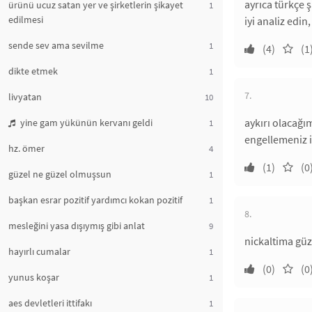
ayrıca türkçe 
ürünü ucuz satan yer ve şirketlerin şikayet
1
edilmesi
iyi analiz edi
sende sev ama sevilme
1
(4)
(1
dikte etmek
1
7.
livyatan
10
aykırı olacağım
yine gam yükünün kervanı geldi
1
engellemeniz iç
hz. ömer
4
(1)
(0
güzel ne güzel olmuşsun
1
başkan esrar pozitif yardımcı kokan pozitif
1
8.
mesleğini yasa dışıymış gibi anlat
9
nickaltima güz
hayırlı cumalar
1
(0)
(0
yunus koşar
1
aes devletleri ittifakı
1