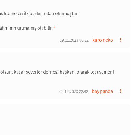
muhtemelen ilk baskısından okumuştur.
tahminin tutmamış olabilir.
*
kuro neko
19.11.2023 00:32
e olsun. kaşar severler derneği başkanı olarak tost yemeni
bay panda
02.12.2023 22:42