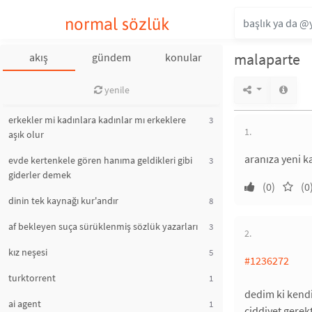
normal sözlük
malaparte
akış
gündem
konular
yenile
erkekler mi kadınlara kadınlar mı erkeklere
3
1.
aşık olur
aranıza yeni ka
evde kertenkele gören hanıma geldikleri gibi
3
giderler demek
(0)
(0
dinin tek kaynağı kur'andır
8
af bekleyen suça sürüklenmiş sözlük yazarları
3
2.
kız neşesi
5
#1236272
turktorrent
1
dedim ki kendi
ai agent
1
ciddiyet gerek