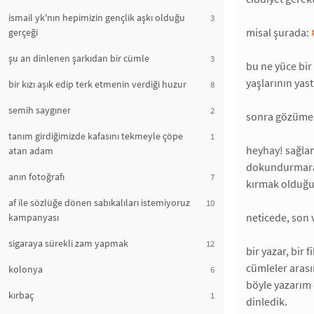
ismail yk'nın hepimizin gençlik aşkı olduğu
3
misal şurada:
gerçeği
şu an dinlenen şarkıdan bir cümle
3
bu ne yüce bir 
yaşlarının yas
bir kızı aşık edip terk etmenin verdiği huzur
8
semih saygıner
2
sonra gözüme 
tanım girdiğimizde kafasını tekmeyle çöpe
1
heyhay! sağlam
atan adam
dokundurmara; 
anın fotoğrafı
7
kırmak olduğun
af ile sözlüğe dönen sabıkalıları istemiyoruz
10
neticede, son 
kampanyası
sigaraya sürekli zam yapmak
12
bir yazar, bir 
cümleler arası
kolonya
6
böyle yazarım 
kırbaç
1
dinledik.