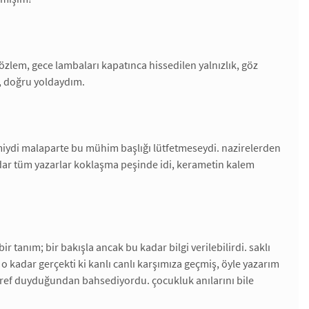
an özlem, gece lambaları kapatınca hissedilen yalnızlık, göz
t, doğru yoldaydım.
miydi malaparte bu mühim başlığı lütfetmeseydi. nazirelerden
adar tüm yazarlar koklaşma peşinde idi, kerametin kalem
bir tanım; bir bakışla ancak bu kadar bilgi verilebilirdi. saklı
 kadar gerçekti ki kanlı canlı karşımıza geçmiş, öyle yazarım
şeref duyduğundan bahsediyordu. çocukluk anılarını bile