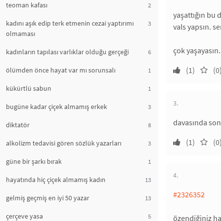
teoman kafası
2
yaşattığın bu d
kadını aşık edip terk etmenin cezai yaptırımı
3
vals yapsın. s
olmaması
çok yaşayasın.
kadınların tapılası varlıklar olduğu gerçeği
6
(1)
(0
ölümden önce hayat var mı sorunsalı
1
kükürtlü sabun
1
3.
bugüne kadar çiçek almamış erkek
3
davasında sonu
diktatör
8
(1)
(0
alkolizm tedavisi gören sözlük yazarları
3
güne bir şarkı bırak
1
4.
hayatında hiç çiçek almamış kadın
13
#2326352
gelmiş geçmiş en iyi 50 yazar
13
çerçeve yasa
5
özendiğiniz ha