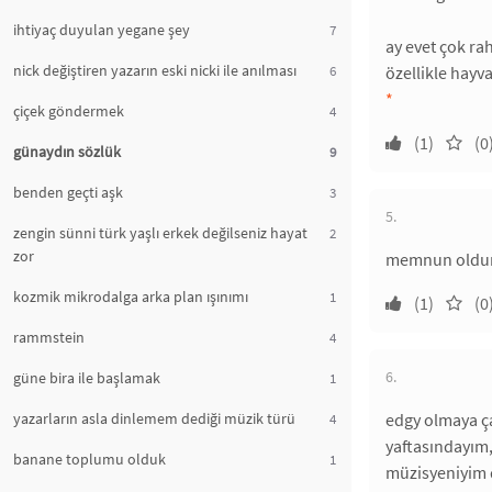
ihtiyaç duyulan yegane şey
7
ay evet çok ra
nick değiştiren yazarın eski nicki ile anılması
6
özellikle hayv
*
çiçek göndermek
4
(1)
(0
günaydın sözlük
9
benden geçti aşk
3
5.
zengin sünni türk yaşlı erkek değilseniz hayat
2
zor
memnun oldum
kozmik mikrodalga arka plan ışınımı
1
(1)
(0
rammstein
4
6.
güne bira ile başlamak
1
yazarların asla dinlemem dediği müzik türü
edgy olmaya ça
4
yaftasındayım,
banane toplumu olduk
1
müzisyeniyim d