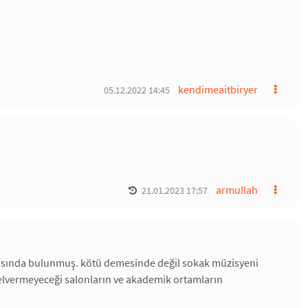
kendimeaitbiryer
05.12.2022 14:45
armullah
21.01.2023 17:57
imasında bulunmuş. kötü demesinde değil sokak müzisyeni
 elvermeyeceği salonların ve akademik ortamların