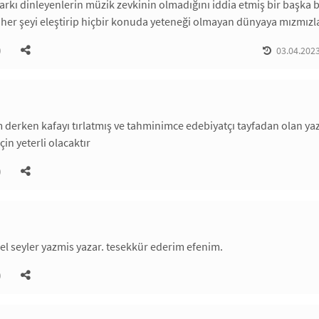
şarkı dinleyenlerin müzik zevkinin olmadığını iddia etmiş bir başka 
n, her şeyi eleştirip hiçbir konuda yeteneği olmayan dünyaya mızmı
)
03.04.2023
 derken kafayı tırlatmış ve tahminimce edebiyatçı tayfadan olan yazar
in yeterli olacaktır
)
el seyler yazmis yazar. tesekkür ederim efenim.
)