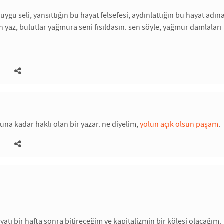
uygu seli, yansıttığın bu hayat felsefesi, aydınlattığın bu hayat adın
en yaz, bulutlar yağmura seni fısıldasın. sen söyle, yağmur damlala
)
na kadar haklı olan bir yazar. ne diyelim,
yolun açık olsun paşam
.
)
yatı bir hafta sonra bitireceğim ve kapitalizmin bir kölesi olacağım.