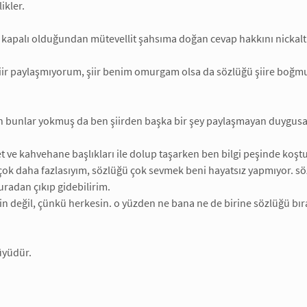
ikler.
 kapalı olduğundan mütevellit şahsıma doğan cevap hakkını nickalt
ir paylaşmıyorum, şiir benim omurgam olsa da sözlüğü şiire boğmuyo
ün bunlar yokmuş da ben şiirden başka bir şey paylaşmayan duygusa
t ve kahvehane başlıkları ile dolup taşarken ben bilgi peşinde koşt
çok daha fazlasıyım, sözlüğü çok sevmek beni hayatsız yapmıyor. s
uradan çıkıp gidebilirim.
n değil, çünkü herkesin. o yüzden ne bana ne de birine sözlüğü bıra
büyüdür.