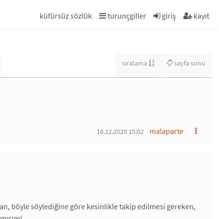
küfürsüz sözlük
turunçgiller
giriş
kayıt
sıralama
sayfa sonu
malaparte
16.12.2020 15:02
an, böyle söylediğine göre kesinlikle takip edilmesi gereken,
mamışım!