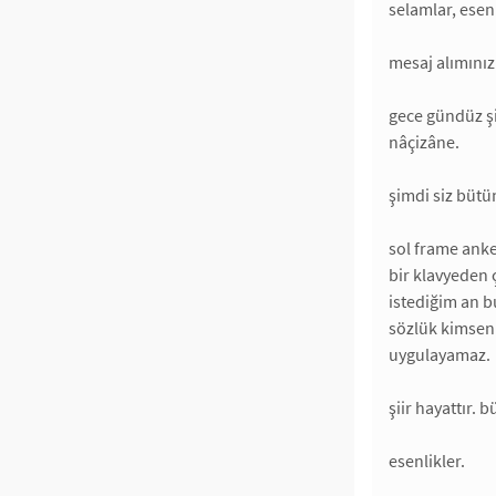
selamlar, esenl
mesaj alımınız
gece gündüz şi
nâçizâne.
şimdi siz büt
sol frame anke
bir klavyeden 
istediğim an b
sözlük kimseni
uygulayamaz.
şiir hayattır. 
esenlikler.