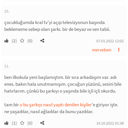
10.
çocukluğumda kral tv'yi açıp televizyonun başında
beklememe sebep olan şarkı. bir de beyaz ve sen tabii.
(2)
(0)
07.01.2022 12:02
merveben
11.
ben ilkokula yeni başlamıştım. bir sıra arkadaşım var. adı
enes. bakın hala unutmamışım. çocuğun yüzünü, sesini bile
hatırlarım. çünkü bu şarkıyı o yaşında bile içli içli okurdu.
tam bir
o bu şarkıyı nasıl yaptı denilen kişiler
'e giriyor işte.
ne yaşadılar, nasıl ağladılar da bunu yazdılar.
(1)
(0)
16.10.2022 01:38