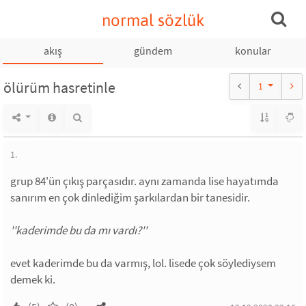
normal sözlük
akış
gündem
konular
ölürüm hasretinle
1
1.
grup 84'ün çıkış parçasıdır. aynı zamanda lise hayatımda
sanırım en çok dinlediğim şarkılardan bir tanesidir.
''kaderimde bu da mı vardı?''
evet kaderimde bu da varmış, lol. lisede çok söylediysem
demek ki.