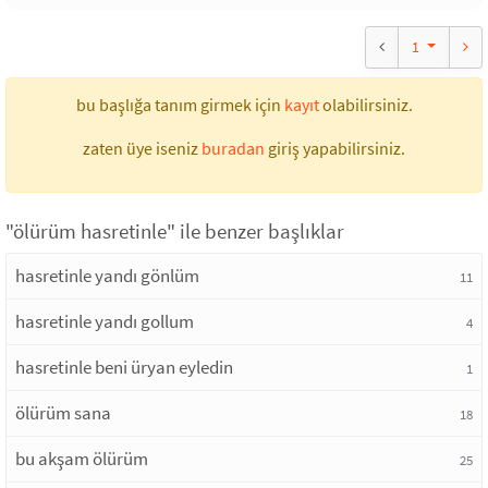
1
bu başlığa tanım girmek için
kayıt
olabilirsiniz.
zaten üye iseniz
buradan
giriş yapabilirsiniz.
"ölürüm hasretinle" ile benzer başlıklar
hasretinle yandı gönlüm
11
hasretinle yandı gollum
4
hasretinle beni üryan eyledin
1
ölürüm sana
18
bu akşam ölürüm
25