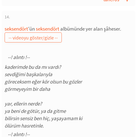
14.
seksendört
'ün
seksendört
albümünde yer alan şâheser.
kaderimde bu da mı vardı?
sevdiğimi başkalarıyla
göreceksem eğer kör olsun bu gözler
görmeyeyim bir daha
yar, ellerin nerde?
ya beni de götür, ya da gitme
bilirsin sensiz ben hiç, yaşayamam ki
ölürüm hasretinle.