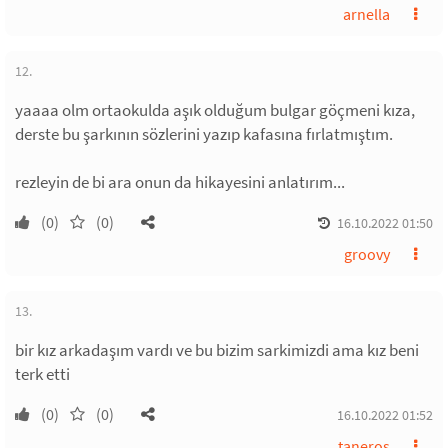
arnella
12.
yaaaa olm ortaokulda aşık olduğum bulgar göçmeni kıza,
derste bu şarkının sözlerini yazıp kafasına fırlatmıştım.
rezleyin de bi ara onun da hikayesini anlatırım...
(0)
(0)
16.10.2022 01:50
groovy
13.
bir kız arkadaşım vardı ve bu bizim sarkimizdi ama kız beni
terk etti
(0)
(0)
16.10.2022 01:52
taneros