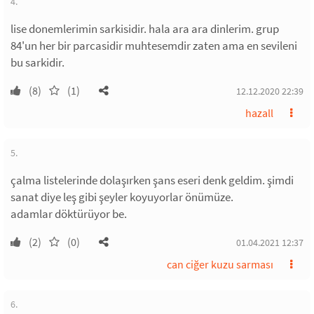
4.
lise donemlerimin sarkisidir. hala ara ara dinlerim. grup
84'un her bir parcasidir muhtesemdir zaten ama en sevileni
bu sarkidir.
(8)
(1)
12.12.2020 22:39
hazall
5.
çalma listelerinde dolaşırken şans eseri denk geldim. şimdi
sanat diye leş gibi şeyler koyuyorlar önümüze.
adamlar döktürüyor be.
(2)
(0)
01.04.2021 12:37
can ciğer kuzu sarması
6.