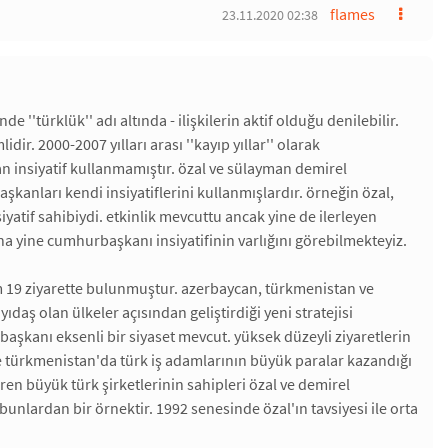
flames
23.11.2020 02:38
 ''türklük'' adı altında - ilişkilerin aktif olduğu denilebilir.
r. 2000-2007 yılları arası ''kayıp yıllar'' olarak
 insiyatif kullanmamıştır. özal ve sülayman demirel
aşkanları kendi insiyatiflerini kullanmışlardır. örneğin özal,
atif sahibiydi. etkinlik mevcuttu ancak yine de ilerleyen
na yine cumhurbaşkanı insiyatifinin varlığını görebilmekteyiz.
am 19 ziyarette bulunmuştur. azerbaycan, türkmenistan ve
ıdaş olan ülkeler açısından geliştirdiği yeni stratejisi
aşkanı eksenli bir siyaset mevcut. yüksek düzeyli ziyaretlerin
n ve türkmenistan'da türk iş adamlarının büyük paralar kazandığı
düren büyük türk şirketlerinin sahipleri özal ve demirel
nlardan bir örnektir. 1992 senesinde özal'ın tavsiyesi ile orta