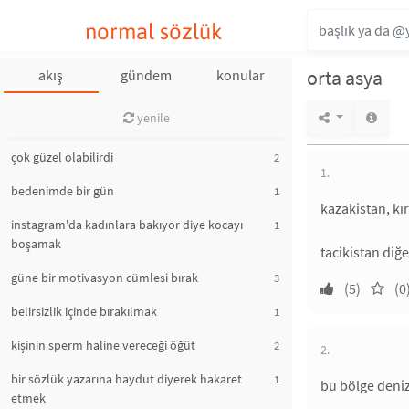
normal sözlük
orta asya
akış
gündem
konular
yenile
çok güzel olabilirdi
2
1.
bedenimde bir gün
1
kazakistan, kır
instagram'da kadınlara bakıyor diye kocayı
1
boşamak
tacikistan diğe
güne bir motivasyon cümlesi bırak
3
(5)
(0
belirsizlik içinde bırakılmak
1
kişinin sperm haline vereceği öğüt
2
2.
bir sözlük yazarına haydut diyerek hakaret
1
bu bölge deniz
etmek