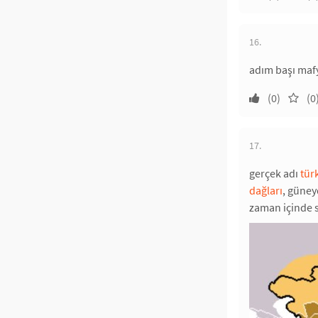
16.
adım başı mafy
(0)
(0
17.
gerçek adı
tür
dağları
, güne
zaman içinde s