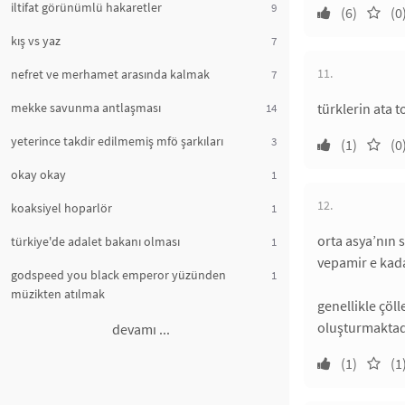
iltifat görünümlü hakaretler
9
(6)
(0
kış vs yaz
7
11.
nefret ve merhamet arasında kalmak
7
mekke savunma antlaşması
türklerin ata 
14
yeterince takdir edilmemiş mfö şarkıları
3
(1)
(0
okay okay
1
12.
koaksiyel hoparlör
1
orta asya’nın 
türkiye'de adalet bakanı olması
1
vepamir e kada
godspeed you black emperor yüzünden
1
müzikten atılmak
genellikle çöll
oluşturmaktadı
devamı ...
(1)
(1