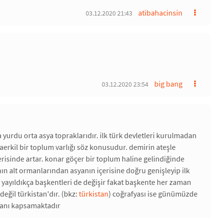
atibahacinsin
03.12.2020 21:43
big bang
03.12.2020 23:54
 yurdu orta asya topraklarıdır. ilk türk devletleri kurulmadan
aerkil bir toplum varlığı söz konusudur. demirin ateşle
çerisinde artar. konar göçer bir toplum haline gelindiğinde
anın alt ormanlarından asyanın içerisine doğru genişleyip ilk
da yayıldıkça başkentleri de değişir fakat başkente her zaman
değil türkistan'dır. (bkz:
türkistan
) coğrafyası ise günümüzde
lanı kapsamaktadır