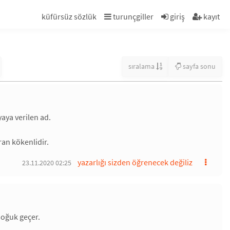
küfürsüz sözlük
turunçgiller
giriş
kayıt
sıralama
sayfa sonu
yaya verilen ad.
ran kökenlidir.
yazarlığı sizden öğrenecek değiliz
23.11.2020 02:25
 soğuk geçer.