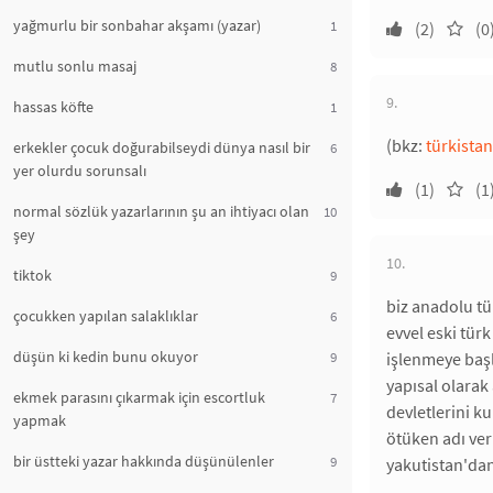
yağmurlu bir sonbahar akşamı (yazar)
1
(2)
(0
mutlu sonlu masaj
8
9.
hassas köfte
1
(bkz:
türkistan
erkekler çocuk doğurabilseydi dünya nasıl bir
6
yer olurdu sorunsalı
(1)
(1
normal sözlük yazarlarının şu an ihtiyacı olan
10
şey
10.
tiktok
9
biz anadolu tü
çocukken yapılan salaklıklar
6
evvel eski tür
düşün ki kedin bunu okuyor
9
işlenmeye başl
yapısal olarak 
ekmek parasını çıkarmak için escortluk
7
devletlerini k
yapmak
ötüken adı veri
bir üstteki yazar hakkında düşünülenler
9
yakutistan'da