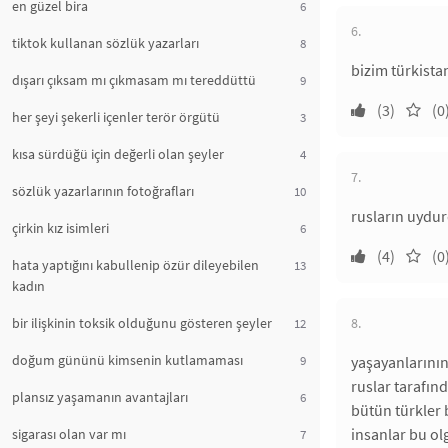
en güzel bira
6
6.
tiktok kullanan sözlük yazarları
8
bizim türkistan
dışarı çıksam mı çıkmasam mı tereddüttü
9
(3)
(0
her şeyi şekerli içenler terör örgütü
3
kısa sürdüğü için değerli olan şeyler
4
7.
sözlük yazarlarının fotoğrafları
10
rusların uydur
çirkin kız isimleri
6
(4)
(0
hata yaptığını kabullenip özür dileyebilen
13
kadın
bir ilişkinin toksik olduğunu gösteren şeyler
8.
12
doğum gününü kimsenin kutlamaması
9
yaşayanlarının
ruslar tarafın
plansız yaşamanın avantajları
6
bütün türkler 
insanlar bu ol
sigarası olan var mı
7