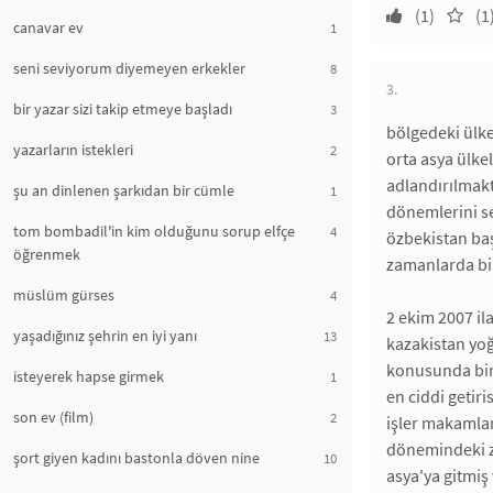
(1)
(1
canavar ev
1
seni seviyorum diyemeyen erkekler
8
3.
bir yazar sizi takip etmeye başladı
3
bölgedeki ülkel
yazarların istekleri
2
orta asya ülkel
adlandırılmakt
şu an dinlenen şarkıdan bir cümle
1
dönemlerini sez
tom bombadil'in kim olduğunu sorup elfçe
4
özbekistan baş
öğrenmek
zamanlarda bir
müslüm gürses
4
2 ekim 2007 il
yaşadığınız şehrin en iyi yanı
13
kazakistan yoğu
konusunda bir 
isteyerek hapse girmek
1
en ciddi getiri
son ev (film)
2
işler makamları
dönemindeki zi
şort giyen kadını bastonla döven nine
10
asya'ya gitmiş