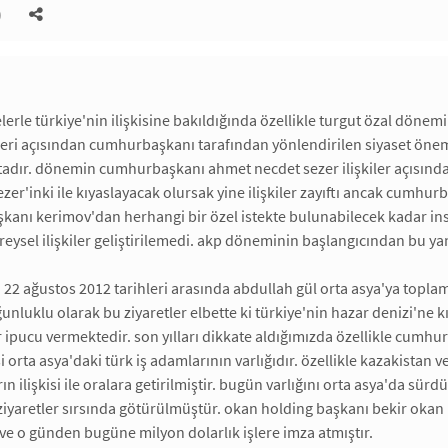
)
erle türkiye'nin ilişkisine bakıldığında özellikle turgut özal döneminde
eri açısından cumhurbaşkanı tarafından yönlendirilen siyaset önemlidi
adır. dönemin cumhurbaşkanı ahmet necdet sezer ilişkiler açısından
er'inki ile kıyaslayacak olursak yine ilişkiler zayıftı ancak cumhurb
kanı kerimov'dan herhangi bir özel istekte bulunabilecek kadar insiy
eysel ilişkiler geliştirilemedi. akp döneminin başlangıcından bu ya
a 22 ağustos 2012 tarihleri arasında abdullah gül orta asya'ya topl
nluklu olarak bu ziyaretler elbette ki türkiye'nin hazar denizi'ne kıy
ipucu vermektedir. son yılları dikkate aldığımızda özellikle cumhurb
si orta asya'daki türk iş adamlarının varlığıdır. özellikle kazakista
n ilişkisi ile oralara getirilmiştir. bugün varlığını orta asya'da sür
yaretler sırsında götürülmüştür. okan holding başkanı bekir okan bu
 ve o günden bugüne milyon dolarlık işlere imza atmıştır.