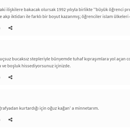
ki ilişkilere bakacak olursak 1992 yılıyla birlikte ''büyük öğrenci pro
 akp iktidarı ile farklı bir boyut kazanmış; öğrenciler islam ülkeleri
)
uçsuz bucaksız stepleriyle bünyemde tuhaf kıpraşımlara yol açan coğ
ku ve boşluk hissediyorsunuz içinizde.
)
oğrafyadan kurtardığı için oğuz kağan' a minnetarım.
)