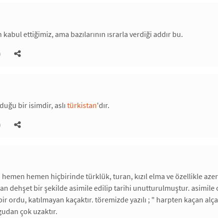
 kabul ettiğimiz, ama bazılarının ısrarla verdiği addır bu.
)
duğu bir isimdir, aslı
türkistan
'dır.
)
 hemen hemen hiçbirinde türklük, turan, kızıl elma ve özellikle aze
dan dehşet bir şekilde asimile edilip tarihi unutturulmuştur. asimile
bir ordu, katılmayan kaçaktır. töremizde yazılı ; " harpten kaçan alç
gudan çok uzaktır.