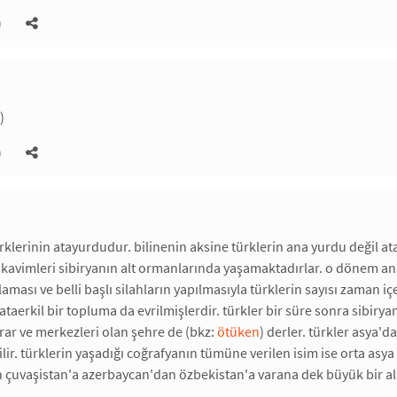
)
)
)
rklerinin atayurdudur. bilinenin aksine türklerin ana yurdu değil ata
k kavimleri sibiryanın alt ormanlarında yaşamaktadırlar. o dönem an
aması ve belli başlı silahların yapılmasıyla türklerin sayısı zaman i
ataerkil bir topluma da evrilmişlerdir. türkler bir süre sonra sibiry
urar ve merkezleri olan şehre de (bkz:
ötüken
) derler. türkler asya'
lir. türklerin yaşadığı coğrafyanın tümüne verilen isim ise orta asya 
n çuvaşistan'a azerbaycan'dan özbekistan'a varana dek büyük bir a