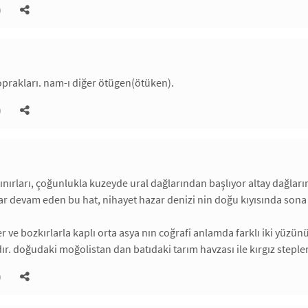
)
toprakları. nam-ı diğer ötügen(ötüken).
)
sınırları, çoğunlukla kuzeyde ural dağlarından başlıyor altay dağla
r devam eden bu hat, nihayet hazar denizi nin doğu kıyısında sona 
er ve bozkırlarla kaplı orta asya nın coğrafi anlamda farklı iki yüzü
r. doğudaki moğolistan dan batıdaki tarım havzası ile kırgız stepleri 
)