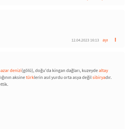
ayı
12.04.2023 16:13
azar denizi
(gölü), doğu'da kingan dağları, kuzeyde
altay
dığının aksine
türk
lerin asıl yurdu orta asya değil
sibirya
dır.
ttik.