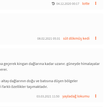
lotte
04.12.2020 00:17
süt dökmüş kedi
08.02.2021 05:31
rına geçerek kingan dağlarına kadar uzanır. güneyde himalayalar
erer.
nü altay dağlarının doğu ve batısına düşen bölgeler
farklı özellikler taşımaktadır.
yayladağ lokumu
03.03.2021 11:50