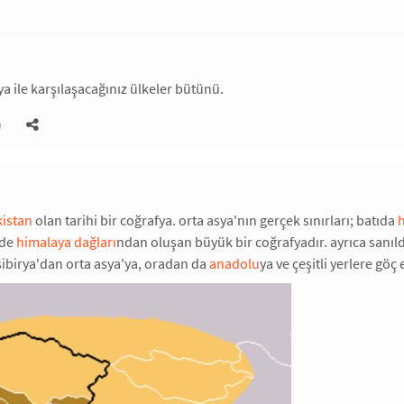
a ile karşılaşacağınız ülkeler bütünü.
)
kistan
olan tarihi bir coğrafya. orta asya'nın gerçek sınırları; batıda
h
yde
himalaya dağları
ndan oluşan büyük bir coğrafyadır. ayrıca sanıl
ibirya'dan orta asya'ya, oradan da
anadolu
ya ve çeşitli yerlere göç e