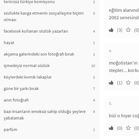
terörsüz türkiye komisyonu
2
eğitim alanında
sözlükte kavga etmenin sosyalleşme biçimi
5
2002 senesinde
olması
(3)
(0
facebook kullanan sözlük yazarları
4
hayat
1
4.
akşama galerindeki son fotoğrafı bırak
1
moğolistan'ın 
içmedeyiz normal sözlük
10
stepler... kor
köylerdeki komik lakaplar
2
(1)
(0
güne bir şarkı bırak
7
anın fotoğrafı
4
5.
bazı insanların emeksiz sahip olduğu şeylere
9
bizi o hıyar c
çabalamak
(0)
(0
parfüm
1