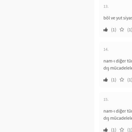
13.
böl ve yut siy
(1)
(1
14.
nam-ı diğer tü
dış mücadelele
(1)
(1
15.
nam-ı diğer tü
dış mücadelele
(1)
(1