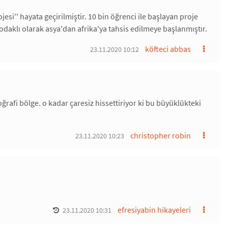
jesi'' hayata geçirilmiştir. 10 bin öğrenci ile başlayan proje
 odaklı olarak asya'dan afrika'ya tahsis edilmeye başlanmıştır.
köfteci abbas
23.11.2020 10:12
rafi bölge. o kadar çaresiz hissettiriyor ki bu büyüklükteki
christopher robin
23.11.2020 10:23
efresiyabin hikayeleri
23.11.2020 10:31