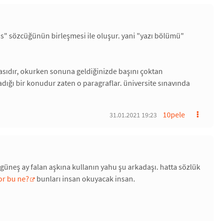
" sözcüğünün birleşmesi ile oluşur. yani "yazı bölümü"
elasıdır, okurken sonuna geldiğinizde başını çoktan
dığı bir konudur zaten o paragraflar. üniversite sınavında
10pele
31.01.2021 19:23
üneş ay falan aşkına kullanın yahu şu arkadaşı. hatta sözlük
or bu ne?
bunları insan okuyacak insan.