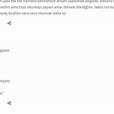
 yani tek tek harflere kelimelere anlam yüklemek değilde, mesela b
medim ama hızlı okumayı yapan anlar demek istediğimi. lakin nor
vaş keyfine vara vara okumak daha iyi.
)
 güzel.
teşem.
ız?
)