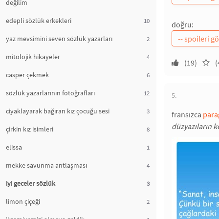
değilim
edepli sözlük erkekleri
10
doğru:
yaz mevsimini seven sözlük yazarları
2
mitolojik hikayeler
4
(19)
(
casper çekmek
6
sözlük yazarlarının fotoğrafları
12
5.
ciyaklayarak bağıran kız çocuğu sesi
3
fransızca
para
düzyazıların ke
çirkin kız isimleri
8
elissa
1
mekke savunma antlaşması
4
iyi geceler sözlük
3
limon çiçeği
2