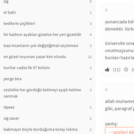
zig
5
3.
el bahr
1
yunancada böl
kedilerin piçlikleri
3
demektir. türk
bir kadının ayakları güzelse her yeri güzeldir
4
üniversite sın
bazı insanların çok değiştiğimizi söylemesi
3
unutmuşsunuzdu
en güzel soyunan yazar kim olurdu
12
bunları hazırla
kurtlar vadisi ilk 97 bölüm
3
(11)
(
perge bira
4
4.
sözlükte her gördüğü kelimeyi ayıplı kelime
3
sanmak
allah muhammed
tipeez
1
gibi, paragraf
sig sauer
2
yanlış:
bakmayın böyle durduğuma kolay lokma
2