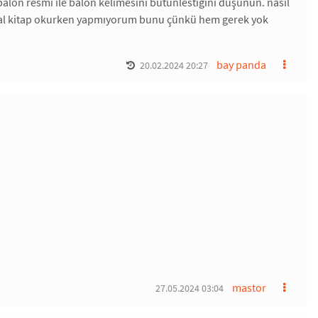
alon resmi ile balon kelimesini bütünlestiğini düşünün. nasıl
mal kitap okurken yapmıyorum bunu çünkü hem gerek yok
bay panda
20.02.2024 20:27
mastor
27.05.2024 03:04