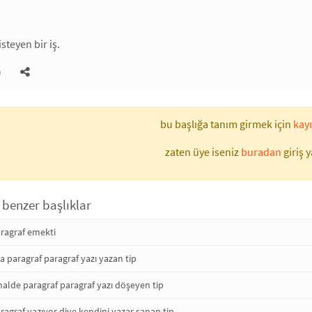
steyen bir iş.
)
bu başlığa tanım girmek için
kayı
zaten üye iseniz
buradan
giriş y
 benzer başlıklar
aragraf emekti
na paragraf paragraf yazı yazan tip
halde paragraf paragraf yazı döşeyen tip
aragraf yazıyor diye kendini yazar sanan tip