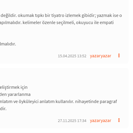
ğildir. okumak tıpkı bir tiyatro izlemek gibidir; yazmak ise o
pılmalıdır. kelimeler özenle seçilmeli, okuyucu ile empati
lmalıdır.
yazaryazar
15.04.2025 13:52
liştirmek için
erden yararlanma
 anlatım ve öyküleyici anlatım kullanılır. nihayetinde paragraf
dir.
yazaryazar
27.11.2025 17:34