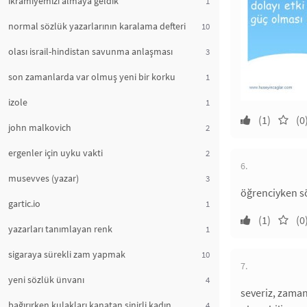
ikramiyemizi almaya geldik
1
normal sözlük yazarlarının karalama defteri
10
olası israil-hindistan savunma anlaşması
3
son zamanlarda var olmuş yeni bir korku
1
izole
1
(1)
(0
john malkovich
2
ergenler için uyku vakti
2
6.
musevves (yazar)
3
öğrenciyken sö
gartic.io
1
(1)
(0
yazarları tanımlayan renk
1
sigaraya sürekli zam yapmak
10
7.
yeni sözlük ünvanı
4
severiz, zaman
bağırırken kulakları kanatan sinirli kadın
4