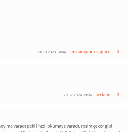
son singapur vapuru
24.10.2023 14:44
acclaim
20.02.2024 20:06
yime yaradı peki? hızlı okumaya yaradı, resim çeker gibi