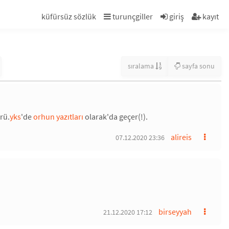
küfürsüz sözlük
turunçgiller
giriş
kayıt
sıralama
sayfa sonu
rü.
yks
'de
orhun yazıtları
olarak'da geçer(!).
alireis
07.12.2020 23:36
birseyyah
21.12.2020 17:12