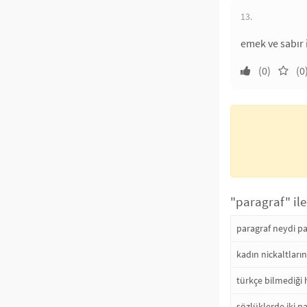
13.
emek ve sabır i
(0)
(0
"paragraf" ile
paragraf neydi p
kadın nickaltları
türkçe bilmediği 
sözlüklerde iki p