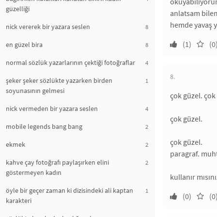
okuyabiliyorum
güzelliği
anlatsam bile
hemde yavaş ya
nick vererek bir yazara seslen
8
(1)
(0
en güzel bira
8
normal sözlük yazarlarının çektiği fotoğraflar
4
8.
şeker şeker sözlükte yazarken birden
1
soyunasının gelmesi
çok güzel. çok
nick vermeden bir yazara seslen
4
çok güzel.
mobile legends bang bang
2
çok güzel.
ekmek
2
paragraf. muh
kahve çay fotoğrafı paylaşırken elini
2
göstermeyen kadın
kullanır mısın
öyle bir geçer zaman ki dizisindeki ali kaptan
1
(0)
(0
karakteri