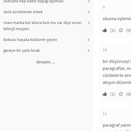
sözlükte hep kadın başlığı açılması
3
9.
dula sürüklenen erkek
3
okuma eylemini
mavi marka kot alınca bok mu var diye soran
3
bilinçli müşteri
(1)
(0
kokusu hayata küstüren şeyler
5
10.
geceye bir şarkı bırak
5
bir düşünceyi y
devamı ...
paragraflar, me
cümlelerle zeng
akışını düzenl
(1)
(0
11.
paragraf yazma