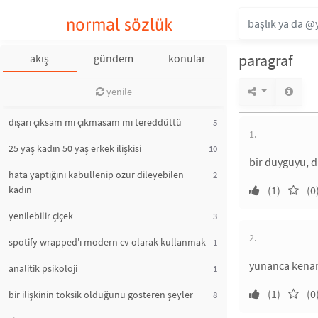
normal sözlük
paragraf
akış
gündem
konular
yenile
dışarı çıksam mı çıkmasam mı tereddüttü
5
1.
25 yaş kadın 50 yaş erkek ilişkisi
10
bir duyguyu, d
hata yaptığını kabullenip özür dileyebilen
2
kadın
(1)
(0
yenilebilir çiçek
3
2.
spotify wrapped'ı modern cv olarak kullanmak
1
yunanca kenar 
analitik psikoloji
1
(1)
(0
bir ilişkinin toksik olduğunu gösteren şeyler
8