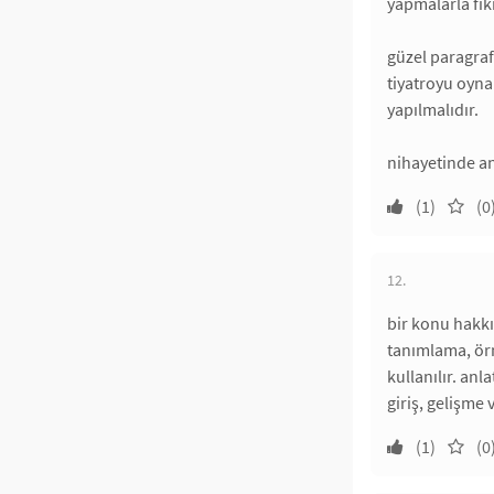
yapmalarla fik
güzel paragraf
tiyatroyu oyna
yapılmalıdır.
nihayetinde an
(1)
(0
12.
bir konu hakkı
tanımlama, örn
kullanılır. anl
giriş, gelişme
(1)
(0