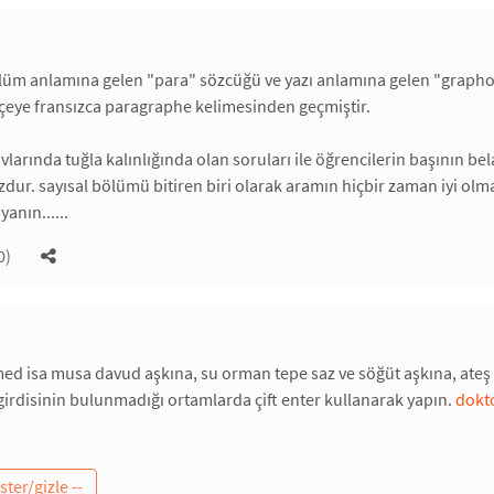
üm anlamına gelen "para" sözcüğü ve yazı anlamına gelen "graphos
çeye fransızca paragraphe kelimesinden geçmiştir.
avlarında tuğla kalınlığında olan soruları ile öğrencilerin başının b
r. sayısal bölümü bitiren biri olarak aramın hiçbir zaman iyi olma
yanın......
0)
 isa musa davud aşkına, su orman tepe saz ve söğüt aşkına, ateş g
 girdisinin bulunmadığı ortamlarda çift enter kullanarak yapın.
dokt