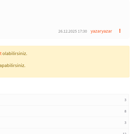
yazaryazar
26.12.2025 17:30
t
olabilirsiniz.
apabilirsiniz.
3
8
3
12