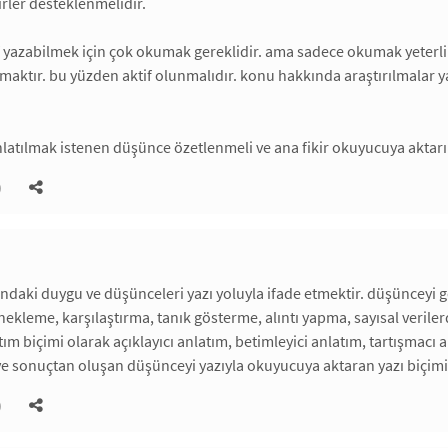
irler desteklenmelidir.
 yazabilmek için çok okumak gereklidir. ama sadece okumak yeterli de
maktır. bu yüzden aktif olunmalıdır. konu hakkında araştırılmalar ya
latılmak istenen düşünce özetlenmeli ve ana fikir okuyucuya aktarı
)
ndaki duygu ve düşünceleri yazı yoluyla ifade etmektir. düşünceyi ge
ekleme, karşılaştırma, tanık gösterme, alıntı yapma, sayısal veril
atım biçimi olarak açıklayıcı anlatım, betimleyici anlatım, tartışmacı
 ve sonuçtan oluşan düşünceyi yazıyla okuyucuya aktaran yazı biçimi
)