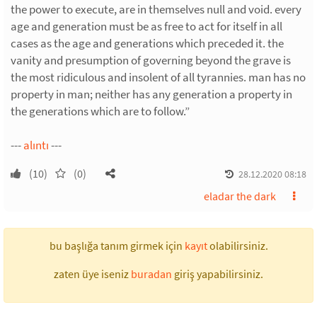
the power to execute, are in themselves null and void. every
age and generation must be as free to act for itself in all
cases as the age and generations which preceded it. the
vanity and presumption of governing beyond the grave is
the most ridiculous and insolent of all tyrannies. man has no
property in man; neither has any generation a property in
the generations which are to follow.”
---
alıntı
---
(10)
(0)
28.12.2020 08:18
eladar the dark
bu başlığa tanım girmek için
kayıt
olabilirsiniz.
zaten üye iseniz
buradan
giriş yapabilirsiniz.