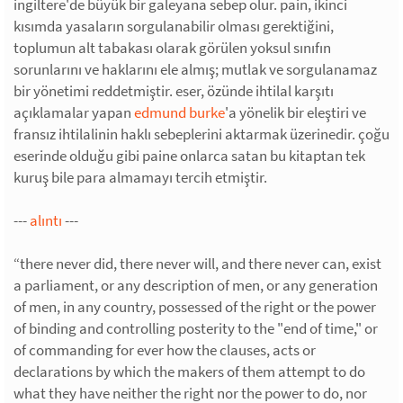
ingiltere'de büyük bir galeyana sebep olur. pain, ikinci
kısımda yasaların sorgulanabilir olması gerektiğini,
toplumun alt tabakası olarak görülen yoksul sınıfın
sorunlarını ve haklarını ele almış; mutlak ve sorgulanamaz
bir yönetimi reddetmiştir. eser, özünde ihtilal karşıtı
açıklamalar yapan
edmund burke
'a yönelik bir eleştiri ve
fransız ihtilalinin haklı sebeplerini aktarmak üzerinedir. çoğu
eserinde olduğu gibi paine onlarca satan bu kitaptan tek
kuruş bile para almamayı tercih etmiştir.
---
alıntı
---
“there never did, there never will, and there never can, exist
a parliament, or any description of men, or any generation
of men, in any country, possessed of the right or the power
of binding and controlling posterity to the "end of time," or
of commanding for ever how the clauses, acts or
declarations by which the makers of them attempt to do
what they have neither the right nor the power to do, nor