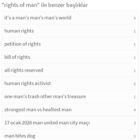
"rights of man" ile benzer başlıklar
it's a man's man's man's world
5
human rights
1
petition of rights
1
bill of rights
1
all rights reserved
1
human rights activist
2
one man's trash other man's treasure
1
strongest man vs healtest man
4
17 ocak 2026 man united man city maçı
3
man bites dog
1