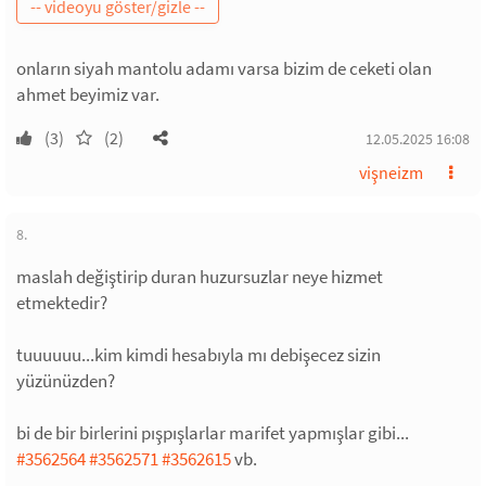
onların siyah mantolu adamı varsa bizim de ceketi olan
ahmet beyimiz var.
(3)
(2)
12.05.2025 16:08
vişneizm
8.
maslah değiştirip duran huzursuzlar neye hizmet
etmektedir?
tuuuuuu...kim kimdi hesabıyla mı debişecez sizin
yüzünüzden?
bi de bir birlerini pışpışlarlar marifet yapmışlar gibi...
#3562564
#3562571
#3562615
vb.