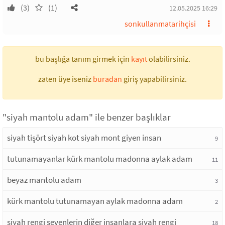
(3)
(1)
12.05.2025 16:29
sonkullanmatarihçisi
bu başlığa tanım girmek için
kayıt
olabilirsiniz.
zaten üye iseniz
buradan
giriş yapabilirsiniz.
"siyah mantolu adam" ile benzer başlıklar
siyah tişört siyah kot siyah mont giyen insan
9
tutunamayanlar kürk mantolu madonna aylak adam
11
beyaz mantolu adam
3
kürk mantolu tutunamayan aylak madonna adam
2
siyah rengi sevenlerin diğer insanlara siyah rengi
18