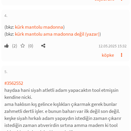
4.
(bkz:
kürk mantolu madonna
)
(bkz:
kürk mantolu ama madonna değil (yazar)
)
(2)
(0)
12.05.2025 15:32
köpke
5.
#3562552
haydaa hani siyah atletli adam yapacaktın tool etmişsin
kendine nicki.
ama haklısın kış gelince kışlıkları çıkarmak gerek bunlar
zahmetli dertli işler. e bunun baharı var ilk değil son değil.
keşke siyah hırkalı adam yapaydın istediğin zaman çıkarır
istediğin zaman atıverirdin sırtına amma madem ki tool