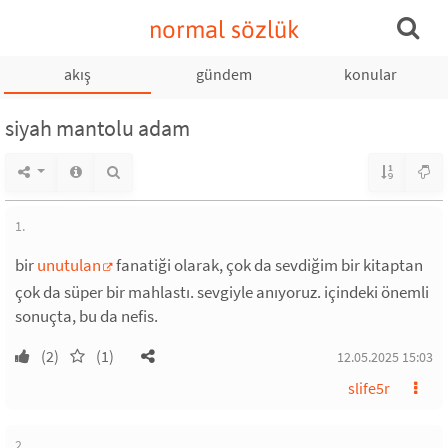
normal sözlük
akış
gündem
konular
siyah mantolu adam
1.
bir
unutulan
fanatiği olarak, çok da sevdiğim bir kitaptan
çok da süper bir mahlastı. sevgiyle anıyoruz. içindeki önemli
sonuçta, bu da nefis.
(2)
(1)
12.05.2025 15:03
slife5r
2.