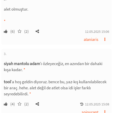
alet olmuştur.
*
(6)
(2)
12.05.2025 15:06
alaniaris
3.
siyah mantolu adam
'ı özleyeceğiz, en azından bir dahaki
kışa kadar.
*
tool
'a hoş geldin diyoruz. bence bu, yaz-kış kullanılabilecek
bir araç. hehe. alet değil de atlet olsa idi işler farklı
seyredebilirdi.
*
(4)
(2)
12.05.2025 15:08
sojourant