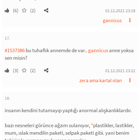
(6)
(2)
01.12.2021 23:18
gannicus
17.
#1537386
bu tuhaflık annemde de var..
gannicus
anne yoksa
sen misin?
(3)
(2)
01.12.2021 23:22
zera ama kartal olan
18.
insanın kendini tutamayıp yaptığı anormal alışkanlıklardır.
bazı nesneleri görünce ağzım sulanıyor,
*
plastikler, lastikler,
mum, ıslak mendilin paketi, selpak paketi gibi. yani benim