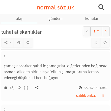
normal sözlük
akış
gündem
konular
tuhaf alışkanlıklar
1
1.
çamaşır asarken şahsi iç çamaşırları diğerlerinden bağımsız
asmak. aileden birinin kıyafetinin çamaşırlarıma temas
edeceği düşüncesi beni boğuyor.
(8)
(1)
22.01.2021 13:40
satılık enkaz
2.