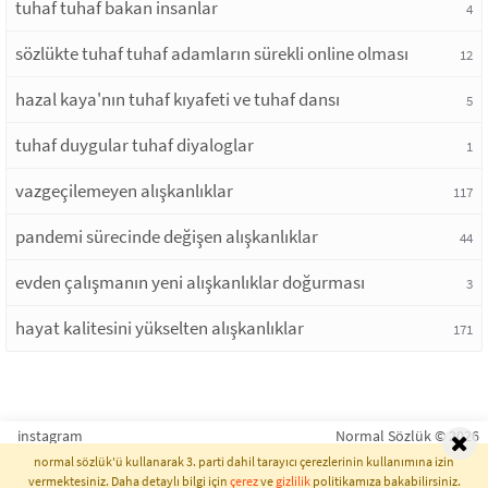
tuhaf tuhaf bakan insanlar
4
sözlükte tuhaf tuhaf adamların sürekli online olması
12
hazal kaya'nın tuhaf kıyafeti ve tuhaf dansı
5
tuhaf duygular tuhaf diyaloglar
1
vazgeçilemeyen alışkanlıklar
117
pandemi sürecinde değişen alışkanlıklar
44
evden çalışmanın yeni alışkanlıklar doğurması
3
hayat kalitesini yükselten alışkanlıklar
171
instagram
Normal Sözlük © 2026
normal sözlük'ü kullanarak 3. parti dahil tarayıcı çerezlerinin kullanımına izin
vermektesiniz. Daha detaylı bilgi için
çerez
ve
gizlilik
politikamıza bakabilirsiniz.