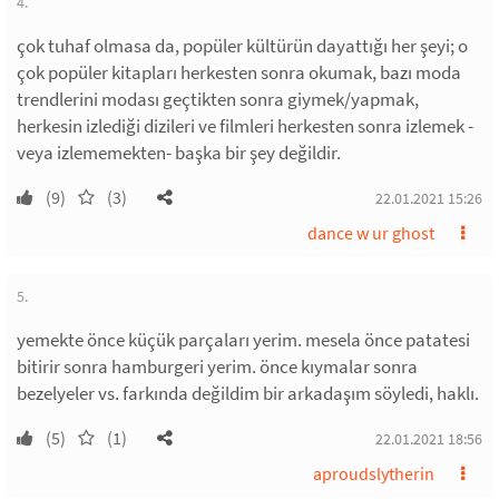
4.
çok tuhaf olmasa da, popüler kültürün dayattığı her şeyi; o
çok popüler kitapları herkesten sonra okumak, bazı moda
trendlerini modası geçtikten sonra giymek/yapmak,
herkesin izlediği dizileri ve filmleri herkesten sonra izlemek -
veya izlememekten- başka bir şey değildir.
(9)
(3)
22.01.2021 15:26
dance w ur ghost
5.
yemekte önce küçük parçaları yerim. mesela önce patatesi
bitirir sonra hamburgeri yerim. önce kıymalar sonra
bezelyeler vs. farkında değildim bir arkadaşım söyledi, haklı.
(5)
(1)
22.01.2021 18:56
aproudslytherin