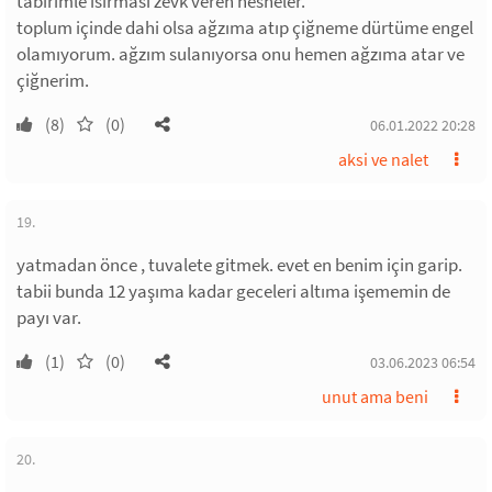
tabirimle ısırması zevk veren nesneler.
toplum içinde dahi olsa ağzıma atıp çiğneme dürtüme engel
olamıyorum. ağzım sulanıyorsa onu hemen ağzıma atar ve
çiğnerim.
(8)
(0)
06.01.2022 20:28
aksi ve nalet
19.
yatmadan önce , tuvalete gitmek. evet en benim için garip.
tabii bunda 12 yaşıma kadar geceleri altıma işememin de
payı var.
(1)
(0)
03.06.2023 06:54
unut ama beni
20.