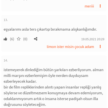
meriii
13.
eşyalarımı asla ters çıkartıp bırakmama alışkanlığımdır.
(6)
(0)
19.05.2021 20:29
limon ister misin çocuk adam
14.
istemeyerek dinlediğim bütün şarkıları ezberliyorum. alman
milli marşını ezberlemişim öyle nerden duyduysam
ezberleyecek kadar.
bir de film repliklerinden alıntı yapan insanlar repliği yanlış
söylerse ve düzeltmezsem konuşmaya devam edemiyorum,
odaklanmıyorum artık o insana isterse padişah olsun illa
doğrusunu söyleteceğim.