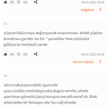
(4)
(0)
28.01.2021 03:00
tolgame
13.
yüzüne tükürmeye değmeyecek insanımsıdır. direkt yüzüne
kusulması gerekir. bu tür
*
yaratıklar hala yüzünüze
gülüyorsa menfaati vardır.
(4)
(0)
28.01.2021 03:45
horse trainer
14.
aile icinde,kayinvalide; işyerinde
çaycı,müdür,mevkidaşın;oturdugun semtte, sitede
apartman görevlisi,karşı komşun,meraklı esnaf vb. illaki
arkanizdan bir konuşan olur bu coğrafyada.