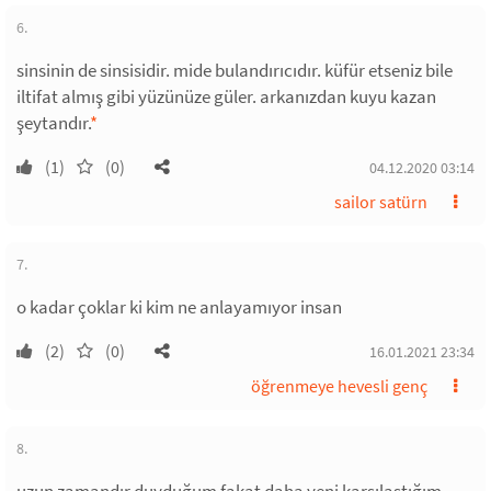
6.
sinsinin de sinsisidir. mide bulandırıcıdır. küfür etseniz bile
iltifat almış gibi yüzünüze güler. arkanızdan kuyu kazan
şeytandır.
*
(1)
(0)
04.12.2020 03:14
sailor satürn
7.
o kadar çoklar ki kim ne anlayamıyor insan
(2)
(0)
16.01.2021 23:34
öğrenmeye hevesli genç
8.