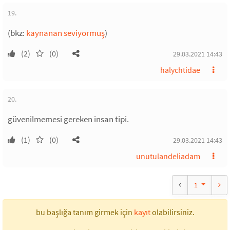
19.
(bkz:
kaynanan seviyormuş
)
(2)
(0)
29.03.2021 14:43
halychtidae
20.
güvenilmemesi gereken insan tipi.
(1)
(0)
29.03.2021 14:43
unutulandeliadam
1
bu başlığa tanım girmek için
kayıt
olabilirsiniz.