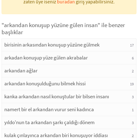
zaten üye iseniz
buradan
giriş yapabilirsiniz.
"arkandan konuşup yüzüne gülen insan" ile benzer
başlıklar
birisinin arkasından konuşup yüzüne gülmek
17
arkadan konuşup yüze gülen akrabalar
6
arkandan ağlar
2
arkandan konuşulduğunu bilmek hissi
19
kanka arkandan nasıl konuştular bir bilsen insanı
3
namert bir el arkandan vurur seni kadınca
1
yıldo'nun ta arkandan şarkı çaldığı dönem
3
kulak çınlayınca arkandan biri konuşuyor iddiası
2