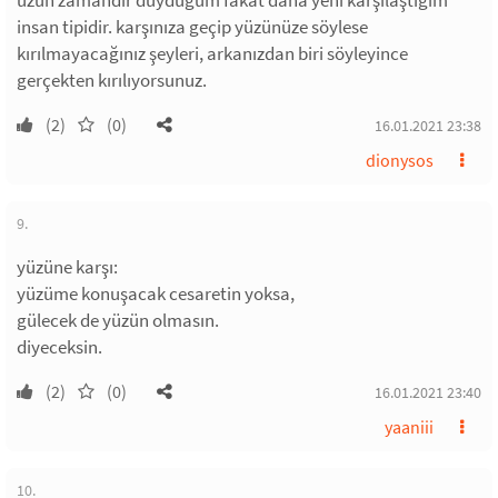
uzun zamandır duyduğum fakat daha yeni karşılaştığım
insan tipidir. karşınıza geçip yüzünüze söylese
kırılmayacağınız şeyleri, arkanızdan biri söyleyince
gerçekten kırılıyorsunuz.
(2)
(0)
16.01.2021 23:38
dionysos
9.
yüzüne karşı:
yüzüme konuşacak cesaretin yoksa,
gülecek de yüzün olmasın.
diyeceksin.
(2)
(0)
16.01.2021 23:40
yaaniii
10.