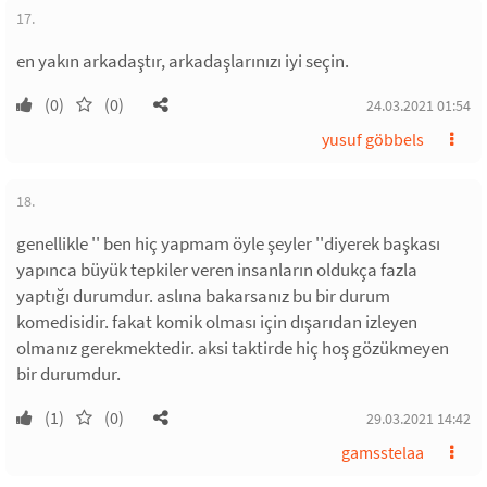
17.
en yakın arkadaştır, arkadaşlarınızı iyi seçin.
(0)
(0)
24.03.2021 01:54
yusuf göbbels
18.
genellikle '' ben hiç yapmam öyle şeyler ''diyerek başkası
yapınca büyük tepkiler veren insanların oldukça fazla
yaptığı durumdur. aslına bakarsanız bu bir durum
komedisidir. fakat komik olması için dışarıdan izleyen
olmanız gerekmektedir. aksi taktirde hiç hoş gözükmeyen
bir durumdur.
(1)
(0)
29.03.2021 14:42
gamsstelaa